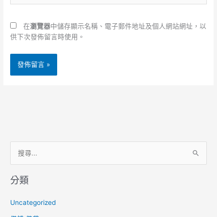
址
網
*
址
在
瀏覽器
中儲存顯示名稱、電子郵件地址及個人網站網址，以
供下次發佈留言時使用。
搜
尋
分類
關
鍵
Uncategorized
字