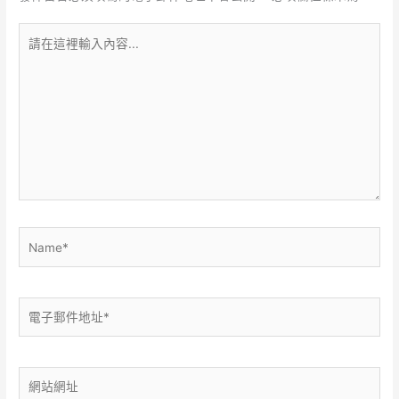
請
在
這
裡
輸
入
內
容...
Name*
電
子
郵
件
網
地
站