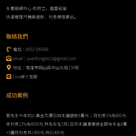
永豐融資中心-政府立，店面經營
快速辦理汽機車借款、利息保證最低。
聯絡我們
電話：0932-199366
email：yuenfong5413@gmail.com
地址：高雄市岡山區中山北路159號
Line線上客服
成功案例
蔡先生今年初以黃金及鑽石向本舖借款8萬元；月利息1%為800元.
年利息12%為8000元.林先生在3月1日來本舖清償總金額為本金8萬
+3個月利息共2400元.共82400元.