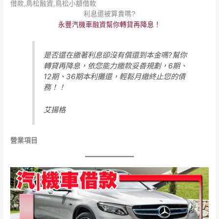
利息還被算貴嗎?
永豐汽機車融資幫你轉貸再降息！
是否還在繳著利息卻沒有償還到本金嗎?幫你
轉貸再降息，依您能力繳款妥善規劃，6期、
12期、36期本利攤還，輕鬆月繳終止您的債
務！！
艾揚格
營業項目