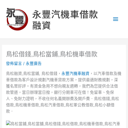
跳
主
至
永豐汽機車借款
主
要
融資
要
內
選
容
單
鳥松借錢,鳥松當鋪,鳥松機車借款
發佈留言
/
永豐廣告
鳥松融資,鳥松當鋪, 鳥松借錢，
永豐汽機車融資
，以汽車借款及機
車借款為客戶設計規劃汽機車貸款方案，提供最適財務規劃，深
獲名眾好評。有資金急用不想向親友週轉，我們為您提供合法借
款管道，當日辦理當日撥，銀行分期車可在借！免留車、免保
人、免財力證明，不收任何名義開辦費及開戶費．鳥松借錢,鳥松
借款,鳥松機車借款,鳥松汽車借款,鳥松軍公教借款,鳥松小額借
款．