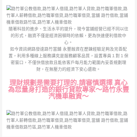
隨著科技的進步、生活水平的提升，現今當鋪經營已經不同以往
的形式，融資不僅是經濟困頓時的依賴，更為快速便利借款中
心。
如今資訊網路發達路竹當舖 永豐融資在歷鍊經驗足夠及完善配
置，利用多種線上服務講究是服務顧客品質，設置專員１對１保
密窗口，不僅快借放款且能依客戶每月能力範圍內妥善規劃理
財，在無壓力的經濟下安心還款。
理財規劃是需要打理的.請審慎選擇 真心
為您量身打造的銀行貸款專家～路竹永豐
汽機車融資～