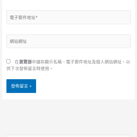
電
子
郵
件
網
地
站
址
網
*
址
在
瀏覽器
中儲存顯示名稱、電子郵件地址及個人網站網址，以
供下次發佈留言時使用。