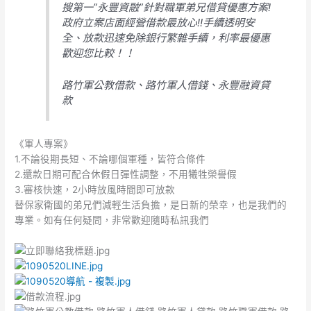
搜第一”永豐資融”針對職軍弟兄借貸優惠方案!
政府立案店面經營借款最放心!!手續透明安
全、放款迅速免除銀行繁雜手續，利率最優惠
歡迎您比較！！
路竹軍公教借款、路竹軍人借錢、永豐融資貸
款
《軍人專案》
1.不論役期長短、不論哪個軍種，皆符合條件
2.還款日期可配合休假日彈性調整，不用犧牲榮譽假
3.審核快速，2小時放風時間即可放款
替保家衛國的弟兄們減輕生活負擔，是日新的榮幸，也是我們的
專業。如有任何疑問，非常歡迎隨時私訊我們