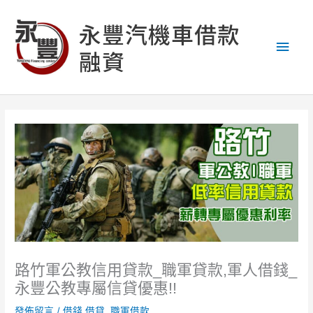
跳
主
至
永豐汽機車借款
主
要
融資
要
內
選
容
單
路竹軍公教信用貸款_職軍貸款,軍人借錢_
永豐公教專屬信貸優惠!!
發佈留言
/
借錢 借貸
,
職軍借款