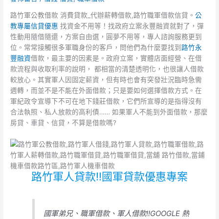
路竹軍公教借款 消費貸款_代辦薪轉借款,路竹職軍借款信貸。
公
教專屬信貸優惠
找資金不用等！找政府立案永豐融資就對了，彈
性動用隨借隨還，方案自由選，圓夢不用等，專人諮詢服務更到
位。常常接觸很多軍職身份的客戶，問他們為什麼要找到
路竹永
豐融資
借款，最主要的因素是。政府立案，實體店面經營、在借
款流程與收取利率的說明， 都相當的清楚透明化，也很讓人借款
較放心。其實軍人因固定薪資，但有時也會有突發壯況臨時急需
週轉，而並不是不能在外面借款；只是要如何選擇借款方式。在
軍紀政令宣導下不可在地下錢莊借款，它們所宣導的是指得沒有
合法執照、私人放款的高利債…… 如果軍人不能到外面借款，那麼
房貸、車貸、信貸，不算是借款嗎?
路竹軍人貸款!!國軍貸款優惠專案
國軍弟兄、職軍借款、軍人借款!!GOOGLE 熱