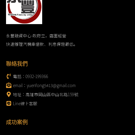
永豐融資中心-政府立，店面經營
快速辦理汽機車借款、利息保證最低。
聯絡我們
電話：0932-199366
email：yuenfong5413@gmail.com
地址：高雄市岡山區中山北路159號
Line線上客服
成功案例