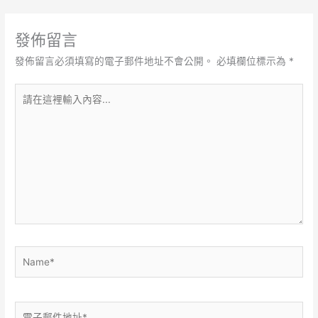
發佈留言
發佈留言必須填寫的電子郵件地址不會公開。
必填欄位標示為
*
請
在
這
裡
輸
入
內
容...
Name*
電