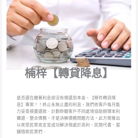
楠梓【轉貸降息】
是否還在繳著利息卻沒有償還到本金，【移件轉貨降
息】專案！！終止永無止盡的利息，我們依客戶每月能
力妥善規畫還款．計劃聆聽客戶不同處境協助辦理本利
攤還、整合債務，才是決解債務問題方法。此方案推出
以來受民眾肯定並成功解決現處於高利、民間代書、當
舖借款民眾們．