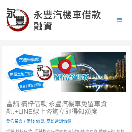
跳
主
至
永豐汽機車借款
主
要
融資
要
內
選
容
單
當舖 楠梓借款 永豐汽機車免留車資
融.+LINE線上咨詢立即得知額度
發佈留言
/
借錢 借貸
,
高雄當舖借錢
當舖 楠梓借款 ,當鋪機車借款楠梓區|政府核准立案 誠信首選 楠梓