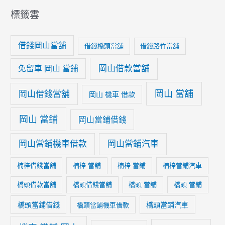
標籤雲
借錢岡山當舖
借錢橋頭當舖
借錢路竹當舖
岡山借款當舖
免留車 岡山 當鋪
岡山 當舖
岡山借錢當舖
岡山 機車 借款
岡山 當鋪
岡山當鋪借錢
岡山當鋪機車借款
岡山當鋪汽車
楠梓借錢當舖
楠梓 當舖
楠梓 當鋪
楠梓當鋪汽車
橋頭借款當舖
橋頭借錢當舖
橋頭 當舖
橋頭 當鋪
橋頭當鋪借錢
橋頭當鋪汽車
橋頭當鋪機車借款