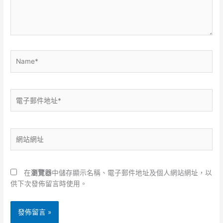
內
容...
Name*
電
子
郵
件
網
地
站
址
網
*
址
在
瀏覽器
中儲存顯示名稱、電子郵件地址及個人網站網址，以
供下次發佈留言時使用。