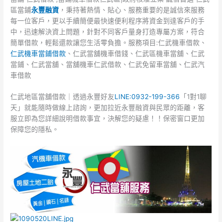
區當鋪
永豐融資
，秉持著熱情、貼心、服務重要的是誠信來服務
每一位客戶，更以手續簡便最快速便利程序將資金到達客戶的手
中，迅速解決資上問題，針對不同客戶量身打造專屬方案，符合
簡單借款，輕鬆還款讓您生活零負擔。服務項目:仁武機車借款、
仁武機車當鋪借款
、仁武當舖機車借錢、仁武區機車當舖、仁武
當鋪、仁武當舖、當舖機車仁武借款、仁武免留車當舖、仁武汽
車借款
仁武地區當舖借款｜透過永豐好友
LINE:0932-199-366
「1對1聊
天」就能隨時做線上諮詢，更加拉近永豐融資與民眾的距離，客
服立即為您詳細說明借款事宜，決解您的疑慮！！保密窗口更加
保障您的隱私。