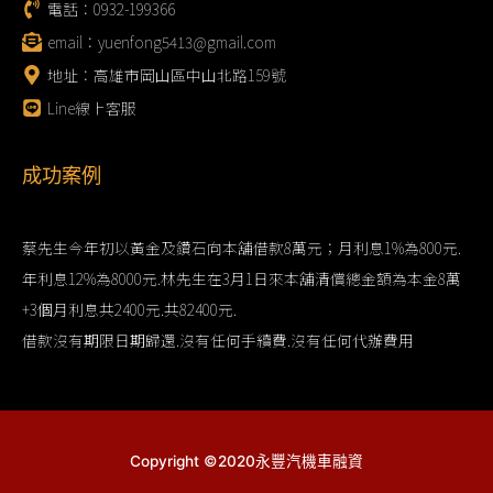
電話：0932-199366
email：yuenfong5413@gmail.com
地址：高雄市岡山區中山北路159號
Line線上客服
成功案例
蔡先生今年初以黃金及鑽石向本舖借款8萬元；月利息1%為800元.
年利息12%為8000元.林先生在3月1日來本舖清償總金額為本金8萬
+3個月利息共2400元.共82400元.
借款沒有期限日期歸還.沒有任何手續費.沒有任何代辦費用
Copyright ©2020永豐汽機車融資