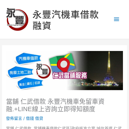
跳
主
至
永豐汽機車借款
主
要
融資
要
內
選
容
單
當舖 仁武借款 永豐汽機車免留車資
融.+LINE線上咨詢立即得知額度
發佈留言
/
借錢 借貸
當舖 仁武借款 ,當鋪機車借款仁武區|政府核准立案 誠信首選 仁武