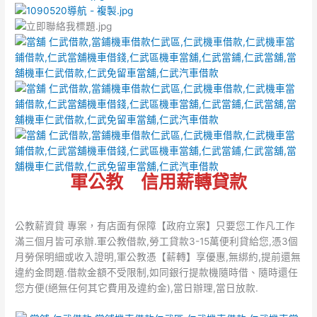
軍公教 信用薪轉貸款
公教薪資貸 專案，有店面有保障【政府立案】只要您工作凡工作
滿三個月皆可承辦.軍公教借款,勞工貸款3-15萬便利貸給您,憑3個
月勞保明細或收入證明,軍公教憑【薪轉】享優惠,無綁約,提前還無
違約金問題.借款金額不受限制,如同銀行提款機隨時借、隨時還任
您方便(絕無任何其它費用及違約金),當日辦理,當日放款.