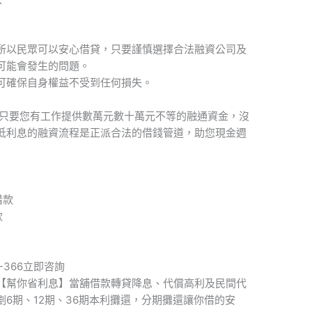
所以民眾可以安心借貸，只要謹慎選擇合法融資公司及
可能會發生的問題。
可確保自身權益不受到任何損失。
，只要您有工作提供數萬元數十萬元不等的融通資金，沒
低利息的融資流程是正派合法的借錢管道，助您現金週
借款
款
99-366立即咨詢
【幫你省利息】當舖借款轉貸降息、代償高利及民間代
6期、12期、36期本利攤還，分期攤還讓你借的安