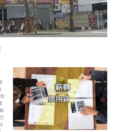
薪
政
皆
便利
軍
無
行
任
放