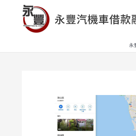
跳
至
永豐汽機車借款
主
要
內
容
永