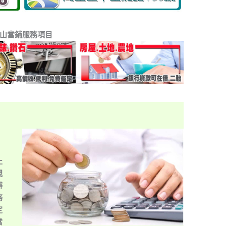
山當鋪服務項目
止
規
辦
務
定
當