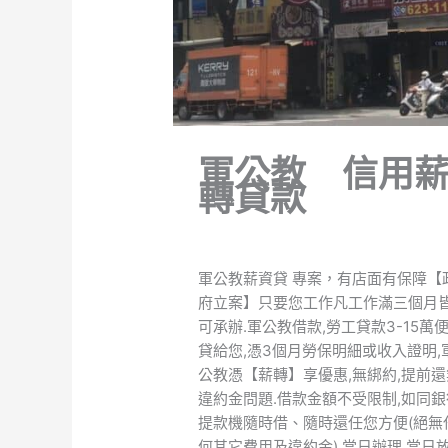
軍公教 信用
轉貸款
軍公教薪資貸 專案，有店面有保障【
府立案】只要您工作凡工作滿三個月
可承辦.軍公教借款,勞工貸款3-15萬
貸給您,憑3個月勞保明細或收入證明,
公教憑【薪轉】享優惠,無綁約,提前還
違約金問題.借款金額不受限制,如同銀
提款機隨時借、隨時還任您方便(絕無
何其它費用及違約金),當日辦理,當日