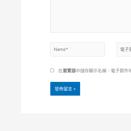
輸
入
內
容...
Name*
電
子
郵
件
在
瀏覽器
中儲存顯示名稱、電子郵件
地
址
*