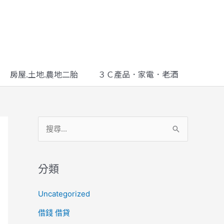
房屋.土地.農地二胎
３Ｃ產品．家電．老酒
搜
尋
關
分類
鍵
Uncategorized
字
借錢 借貸
: