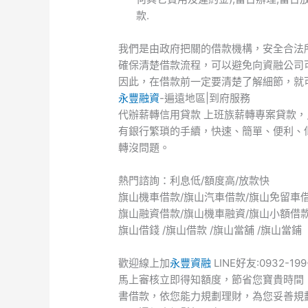
款.
我們是由政府把關的借款機構，安全合法
確保清楚借款流程，可以避免向資融公司
因此，在借款前一定要清楚了解細節，就
永豐融資
-遍遠地區|到府服務
代辦薪轉信用貸款 上班族薪轉專案貸款
有銀行繁瑣的手續，快速、簡單、便利、
轉沒問題。
熱門諮詢：利息低/額度高/放款快
旗山機車借款/旗山汽車借款/旗山免留車
旗山融資借款/旗山機車融資/旗山小額借
旗山借錢 /旗山借款 /旗山當舖 /旗山當鋪
歡迎線上加
永豐資融
LINE好友:0932-1
馬上審核立即得知額度，節省您寶貴時間
書借款，依您能力規劃理財，為您妥善規劃