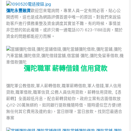
彌陀永豐融資
歡迎您來電詢問，專業人員一定有問必答，貼心公
開透明，這也是成為網路評價首選中唯一的原因。對我們來說協
助客戶進行債務重整及資金調度其實並不難，有的時候，事情並
非您想的如此複雜，或許只需一通電話(07) 623-1188洽詢，關於
資金的問題都能迎刃而解。
彌陀職軍 薪轉借錢 信用貸款
彌陀軍公教借款,軍人薪轉借款,職軍薪轉借款,軍人借錢,軍人信用
貸款,職軍借款,職軍信貸,公務人員信用貸款，薪轉信用貸款,【憑
薪轉】全面超低月息，配合薪轉貸給你。政府立案有店面借款放
心!!2-20萬無綁約，如同銀行提款機隨時借、隨時還任您方便(絕
無任何其它費用及違約金)，當日辦理，當日放款。找到您最適合
專案