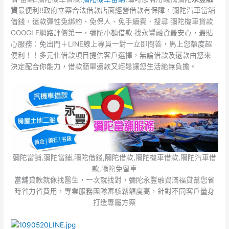
資
最便利!!政府立案合法借款店面經營借款有保障，彌陀汽車當舖
借錢，還款彈性免綁約、免保人、免手續費．搜尋 彌陀機車貸款
GOOGLE網路評價第一，彌陀小額借款 找永豐融資最安心，最貼
心服務：免出門＋LINE線上專員一對一立即問答，馬上您額度超
便利！！多元化借款項目提供客戶選擇，無論借款及還款由您來
決定配合你能力，借款簡單還款又輕鬆讓您生活絶無負擔。
彌陀當舖,彌陀當鋪,隬陀借錢,隬陀借款,隬陀機車借款,隬陀汽車借
款,隬陀免留車
當舖貸款就像找醫生，一次就找對，彌陀永豐融資滿福貸幫您省
時省力省費用，專業服務團隊審核鬆額度高，針對不同客戶量身
打造專屬方案