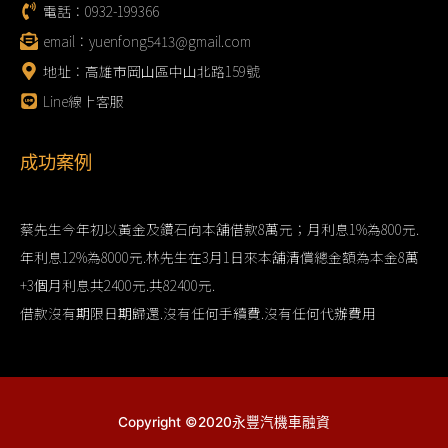
電話：0932-199366
email：yuenfong5413@gmail.com
地址：高雄市岡山區中山北路159號
Line線上客服
成功案例
蔡先生今年初以黃金及鑽石向本舖借款8萬元；月利息1%為800元.
年利息12%為8000元.林先生在3月1日來本舖清償總金額為本金8萬
+3個月利息共2400元.共82400元.
借款沒有期限日期歸還.沒有任何手續費.沒有任何代辦費用
Copyright ©2020永豐汽機車融資