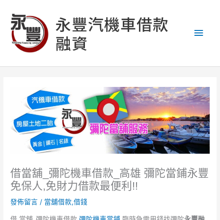
跳
主
至
永豐汽機車借款
主
要
融資
要
內
選
容
單
借當舖_彌陀機車借款_高雄 彌陀當鋪永豐
免保人,免財力借款最便利!!
發佈留言
/
當舖借款,借錢
借 當舖_彌陀機車借款,
彌陀機車當鋪
,臨時急需用錢找彌陀
永豐融