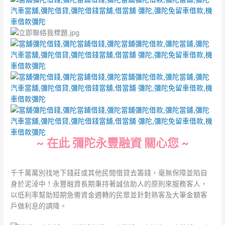
~ 在此 彌陀永豐融資 關心您 ~
千千萬萬別找地下錢莊或其他民間借貸去籌錢，毫無保障並陷自
身於泥淖中！永豐融資長期秉持著誠信助人的原則來服務客人，
以低利率幫助短期急需資金週轉的民眾並針對熟客及大筆金額客
戶做利息的調降。