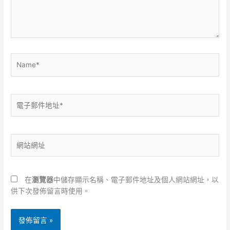
內
容...
Name*
電
子
郵
件
網
地
站
址
網
*
址
在
瀏覽器
中儲存顯示名稱、電子郵件地址及個人網站網址，以
供下次發佈留言時使用。