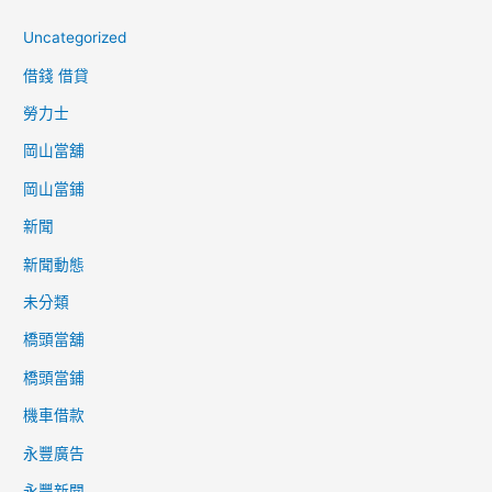
關
鍵
Uncategorized
字
借錢 借貸
:
勞力士
岡山當舖
岡山當鋪
新聞
新聞動態
未分類
橋頭當舖
橋頭當鋪
機車借款
永豐廣告
永豐新聞