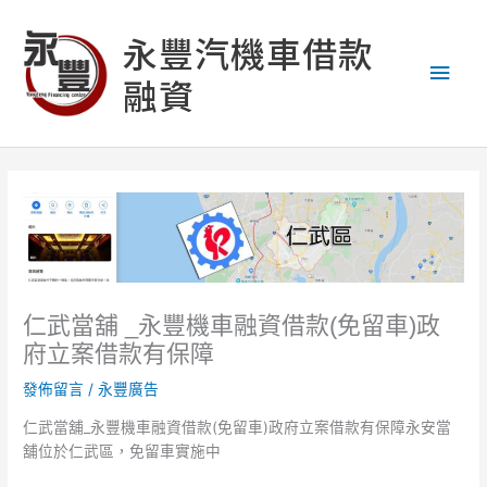
跳
主
至
永豐汽機車借款
主
要
融資
要
內
選
容
單
仁武當舖 _永豐機車融資借款(免留車)政
府立案借款有保障
發佈留言
/
永豐廣告
仁武當舖_永豐機車融資借款(免留車)政府立案借款有保障永安當
舖位於仁武區，免留車實施中