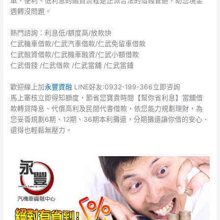
單、便利、低利息的融資流程是正派合法的借錢管道，助您現金
週轉沒問題。
熱門諮詢：利息低/額度高/放款快
仁武機車借款/仁武汽車借款/仁武免留車借款
仁武融資借款/仁武機車融資/仁武小額借款
仁武借錢 /仁武借款 /仁武當舖 /仁武當鋪
歡迎線上加
永豐資融
LINE好友:0932-199-366立即咨詢
馬上審核立即得知額度，節省您寶貴時間【幫你省利息】當舖借
款轉貸降息、代償高利及民間代書借款，依您能力規劃理財，為
您妥善規劃6期、12期、36期本利攤還，分期攤還讓你借的安心．
還得也輕鬆無壓力。