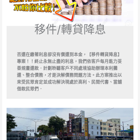
移件/轉貸降息
否還在繳著利息卻沒有償還到本金，【移件轉貨降息】
專案！！終止永無止盡的利息，我們依客戶每月能力妥
善規畫還款．計劃聆聽客戶不同處境協助辦理本利攤
還、整合債務，才是決解債務問題方法。此方案推出以
來受民眾肯定並成功解決現處於高利、民間代書、當舖
借款民眾們．