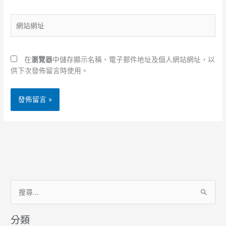
郵
件
網
地
站
址
網
*
址
在
瀏覽器
中儲存顯示名稱、電子郵件地址及個人網站網址，以
供下次發佈留言時使用。
搜
尋
分類