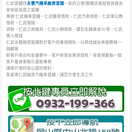
仁武當舖找
永豐汽機車融資當舖
，政府立案|實體店面經營首選永
安地區首選之當舖
專營:仁武機車當鋪、仁武機車借款、仁武汽車借款、仁武軍公教
借款、仁武借錢、
貸款、仁武工商機具、仁武小額借款、鑽石名錶黃金3c等、仁武
軍人借錢
仁武永豐融資當鋪對於客戶的重視隱私，以熱忱誠信來服務每一
個顧客
新客戶來店利息優惠中，客戶依資金需求借款，妥善規劃每一個
客戶量身客製化還款專案
讓客戶借的安心還的便利。
免留車仁武融資汽機車當舖，讓您方便生活工作