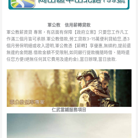
軍公教 信用薪轉貸款
軍公教薪資貸 專案，有店面有保障【政府立案】只要您工作凡工
作滿三個月皆可承辦.軍公教借款,勞工貸款3-15萬便利貸給您,憑3
個月勞保明細或收入證明,軍公教憑【薪轉】享優惠,無綁約,提前還
無違約金問題.借款金額不受限制,如同銀行提款機隨時借、隨時還
任您方便(絕無任何其它費用及違約金),當日辦理,當日放款.
仁武當鋪服務項目