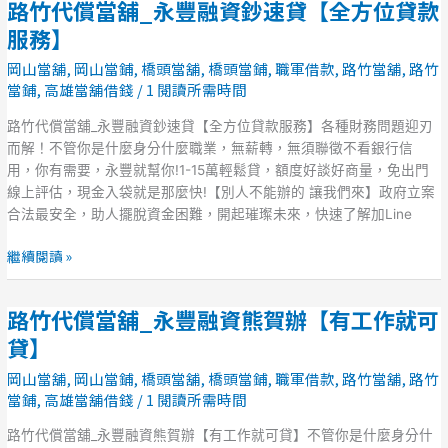
路竹代償當舖_永豐融資鈔速貸【全方位貸款
路
位
竹
服務】
貸
代
款
岡山當舖
,
岡山當鋪
,
橋頭當舖
,
橋頭當鋪
,
職軍借款
,
路竹當舖
,
路竹
償
服
當鋪
,
高雄當舖借錢
/
1 閱讀所需時間
當
務】
舖
路竹代償當舖_永豐融資鈔速貸【全方位貸款服務】各種財務問題迎刃
_
而解！不管你是什麼身分什麼職業，無薪轉，無須聯徵不看銀行信
永
用，你有需要，永豐就幫你!1-15萬輕鬆貸，額度好談好商量，免出門
豐
線上評估，現金入袋就是那麼快!【別人不能辦的 讓我們來】政府立案
融
合法最安全，助人擺脫資金困難，開起璀璨未來，快速了解加Line
資
鈔
繼續閱讀 »
速
貸
路竹代償當舖_永豐融資熊賀辦【有工作就可
【全
路
方
竹
貸】
位
代
岡山當舖
,
岡山當鋪
,
橋頭當舖
,
橋頭當鋪
,
職軍借款
,
路竹當舖
,
路竹
貸
償
當鋪
,
高雄當舖借錢
/
1 閱讀所需時間
款
當
服
舖
路竹代償當舖_永豐融資熊賀辦【有工作就可貸】不管你是什麼身分什
務】