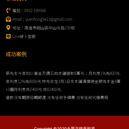
電話：0932-199366
email：yuenfong5413@gmail.com
地址：高雄市岡山區中山北路159號
Line線上客服
成功案例
蔡先生今年初以黃金及鑽石向本舖借款8萬元；月利息1%為800元.
年利息12%為8000元.林先生在3月1日來本舖清償總金額為本金8萬
+3個月利息共2400元.共82400元.
借款沒有期限日期歸還.沒有任何手續費.沒有任何代辦費用
Copyright ©2020永豐汽機車融資