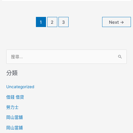
辦
【有
工
1
2
3
Next
→
作
就
可
貸】
搜
尋
分類
關
鍵
Uncategorized
字
借錢 借貸
:
勞力士
岡山當舖
岡山當鋪