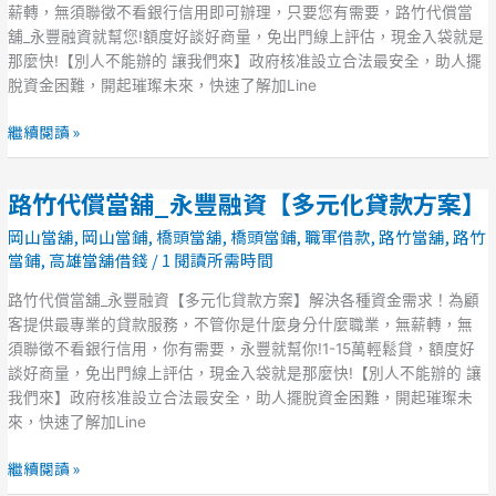
豐
薪轉，無須聯徵不看銀行信用即可辦理，只要您有需要，路竹代償當
融
舖_永豐融資就幫您!額度好談好商量，免出門線上評估，現金入袋就是
資
那麼快!【別人不能辦的 讓我們來】政府核准設立合法最安全，助人擺
有
脫資金困難，開起璀璨未來，快速了解加Line
薪
即
繼續閱讀 »
可
貸
路竹代償當舖_永豐融資【多元化貸款方案】
【全
路
方
竹
岡山當舖
,
岡山當鋪
,
橋頭當舖
,
橋頭當鋪
,
職軍借款
,
路竹當舖
,
路竹
位
代
當鋪
,
高雄當舖借錢
/
1 閱讀所需時間
貸
償
款
當
路竹代償當舖_永豐融資【多元化貸款方案】解決各種資金需求！為顧
專
舖
客提供最專業的貸款服務，不管你是什麼身分什麼職業，無薪轉，無
案】
_
須聯徵不看銀行信用，你有需要，永豐就幫你!1-15萬輕鬆貸，額度好
永
談好商量，免出門線上評估，現金入袋就是那麼快!【別人不能辦的 讓
豐
我們來】政府核准設立合法最安全，助人擺脫資金困難，開起璀璨未
融
來，快速了解加Line
資
【多
繼續閱讀 »
元