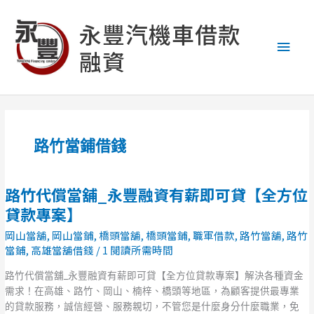
跳
主
至
永豐汽機車借款
主
要
融資
要
內
選
容
單
路竹當鋪借錢
路竹代償當舖_永豐融資有薪即可貸【全方位
路
竹
貸款專案】
代
岡山當舖
,
岡山當鋪
,
橋頭當舖
,
橋頭當鋪
,
職軍借款
,
路竹當舖
,
路竹
償
當鋪
,
高雄當舖借錢
/
1 閱讀所需時間
當
舖
路竹代償當舖_永豐融資有薪即可貸【全方位貸款專案】解決各種資金
_
需求！在高雄、路竹、岡山、楠梓、橋頭等地區，為顧客提供最專業
永
的貸款服務，誠信經營、服務親切，不管您是什麼身分什麼職業，免