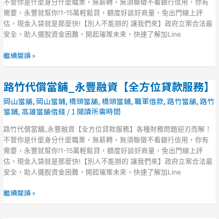
舖
不管你是什麼身分什麼職業，無薪轉，無須聯徵不看銀行信用，你有
_
需要，永豐就幫你!1-15萬輕鬆貸，額度好談好商量，免出門線上評
永
估，現金入袋就是那麼快!【別人不能辦的 讓我們來】政府立案合法最
豐
安全，助人擺脫資金困難，開起璀璨未來，快速了解加Line
融
資
繼續閱讀 »
【全
方
路竹代償當舖_永豐融資【全方位貸款服務】
路
位
竹
貸
岡山當舖
,
岡山當鋪
,
橋頭當舖
,
橋頭當鋪
,
職軍借款
,
路竹當舖
,
路竹
代
款
當鋪
,
高雄當舖借錢
/
1 閱讀所需時間
償
服
當
路竹代償當舖_永豐融資【全方位貸款服務】各種財務問題迎刃而解！
務】
舖
不管你是什麼身分什麼職業，無薪轉，無須聯徵不看銀行信用，你有
_
需要，永豐就幫你!1-15萬輕鬆貸，額度好談好商量，免出門線上評
永
估，現金入袋就是那麼快!【別人不能辦的 讓我們來】政府立案合法最
豐
安全，助人擺脫資金困難，開起璀璨未來，快速了解加Line
融
資
繼續閱讀 »
【全
方