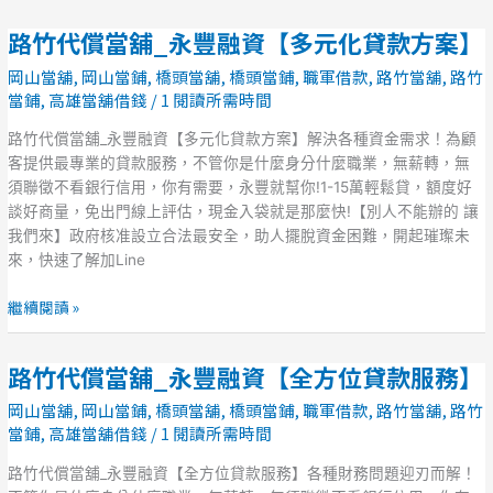
化
路竹代償當舖_永豐融資【多元化貸款方案】
路
貸
竹
款
岡山當舖
,
岡山當鋪
,
橋頭當舖
,
橋頭當鋪
,
職軍借款
,
路竹當舖
,
路竹
代
方
當鋪
,
高雄當舖借錢
/
1 閱讀所需時間
償
案】
當
路竹代償當舖_永豐融資【多元化貸款方案】解決各種資金需求！為顧
舖
客提供最專業的貸款服務，不管你是什麼身分什麼職業，無薪轉，無
_
須聯徵不看銀行信用，你有需要，永豐就幫你!1-15萬輕鬆貸，額度好
永
談好商量，免出門線上評估，現金入袋就是那麼快!【別人不能辦的 讓
豐
我們來】政府核准設立合法最安全，助人擺脫資金困難，開起璀璨未
融
來，快速了解加Line
資
【多
繼續閱讀 »
元
化
路竹代償當舖_永豐融資【全方位貸款服務】
路
貸
竹
款
岡山當舖
,
岡山當鋪
,
橋頭當舖
,
橋頭當鋪
,
職軍借款
,
路竹當舖
,
路竹
代
方
當鋪
,
高雄當舖借錢
/
1 閱讀所需時間
償
案】
當
路竹代償當舖_永豐融資【全方位貸款服務】各種財務問題迎刃而解！