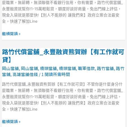
_
麼職業，無薪轉，無須聯徵不看銀行信用，你有需要，路竹代償當舖_
永
永豐融資就幫你!1-15萬輕鬆貸，額度好談好商量，免出門線上評估，
豐
現金入袋就是那麼快!【別人不能辦的 讓我們來】政府立案合法最安
融
全，快速了解加Line
資
熊
繼續閱讀 »
賀
辦
路竹代償當舖_永豐融資熊賀辦【有工作就可
【有
路
工
竹
貸】
作
代
岡山當舖
,
岡山當鋪
,
橋頭當舖
,
橋頭當鋪
,
職軍借款
,
路竹當舖
,
路竹
就
償
當鋪
,
高雄當舖借錢
/
1 閱讀所需時間
可
當
貸】
舖
路竹代償當舖_永豐融資熊賀辦【有工作就可貸】不管你是什麼身分什
_
麼職業，無薪轉，無須聯徵不看銀行信用，你有需要，路竹代償當舖_
永
永豐融資就幫你!1-15萬輕鬆貸，額度好談好商量，免出門線上評估，
豐
現金入袋就是那麼快!【別人不能辦的 讓我們來】政府立案合法最安
融
全，快速了解加Line
資
熊
繼續閱讀 »
賀