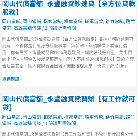
岡山代償當舖_永豐融資鈔速貸【全方位貸款
岡
位
山
服務】
貸
代
款
岡山當舖
,
岡山當鋪
,
橋頭當舖
,
橋頭當鋪
,
職軍借款
,
路竹當舖
,
路竹
償
服
當鋪
,
高雄當舖借錢
/
1 閱讀所需時間
當
務】
舖
岡山代償當舖_永豐融資鈔速貸【全方位貸款服務】各種財務問題迎刃
_
而解！不管你是什麼身分什麼職業，無薪轉，無須聯徵不看銀行信
永
用，你有需要，永豐就幫你!1-15萬輕鬆貸，額度好談好商量，免出門
豐
線上評估，現金入袋就是那麼快!【別人不能辦的 讓我們來】政府立案
融
合法最安全，助人擺脫資金困難，開起璀璨未來，快速了解加Line
資
鈔
繼續閱讀 »
速
貸
岡山代償當舖_永豐融資熊賀辦【有工作就可
【全
岡
方
山
貸】
位
代
岡山當舖
,
岡山當鋪
,
橋頭當舖
,
橋頭當鋪
,
職軍借款
,
路竹當舖
,
路竹
貸
償
當鋪
,
高雄當舖借錢
/
1 閱讀所需時間
款
當
服
舖
岡山代償當舖_永豐融資熊賀辦【有工作就可貸】不管你是什麼身分什
務】