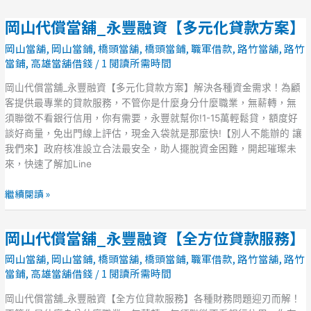
化
岡山代償當舖_永豐融資【多元化貸款方案】
岡
貸
山
款
岡山當舖
,
岡山當鋪
,
橋頭當舖
,
橋頭當鋪
,
職軍借款
,
路竹當舖
,
路竹
代
方
當鋪
,
高雄當舖借錢
/
1 閱讀所需時間
償
案】
當
岡山代償當舖_永豐融資【多元化貸款方案】解決各種資金需求！為顧
舖
客提供最專業的貸款服務，不管你是什麼身分什麼職業，無薪轉，無
_
須聯徵不看銀行信用，你有需要，永豐就幫你!1-15萬輕鬆貸，額度好
永
談好商量，免出門線上評估，現金入袋就是那麼快!【別人不能辦的 讓
豐
我們來】政府核准設立合法最安全，助人擺脫資金困難，開起璀璨未
融
來，快速了解加Line
資
【多
繼續閱讀 »
元
化
岡山代償當舖_永豐融資【全方位貸款服務】
岡
貸
山
款
岡山當舖
,
岡山當鋪
,
橋頭當舖
,
橋頭當鋪
,
職軍借款
,
路竹當舖
,
路竹
代
方
當鋪
,
高雄當舖借錢
/
1 閱讀所需時間
償
案】
當
岡山代償當舖_永豐融資【全方位貸款服務】各種財務問題迎刃而解！