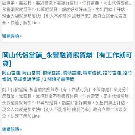
_
麼職業，無薪轉，無須聯徵不看銀行信用，你有需要，岡山代償當舖_
永
永豐融資就幫你!1-15萬輕鬆貸，額度好談好商量，免出門線上評估，
豐
現金入袋就是那麼快!【別人不能辦的 讓我們來】政府立案合法最安
融
全，快速了解加Line
資
熊
繼續閱讀 »
賀
辦
岡山代償當舖_永豐融資熊賀辦【有工作就可
【有
岡
工
山
貸】
作
代
岡山當舖
,
岡山當鋪
,
橋頭當舖
,
橋頭當鋪
,
職軍借款
,
路竹當舖
,
路竹
就
償
當鋪
,
高雄當舖借錢
/
1 閱讀所需時間
可
當
貸】
舖
岡山代償當舖_永豐融資熊賀辦【有工作就可貸】不管你是什麼身分什
_
麼職業，無薪轉，無須聯徵不看銀行信用，你有需要，岡山代償當舖_
永
永豐融資就幫你!1-15萬輕鬆貸，額度好談好商量，免出門線上評估，
豐
現金入袋就是那麼快!【別人不能辦的 讓我們來】政府立案合法最安
融
全，快速了解加Line
資
熊
繼續閱讀 »
賀