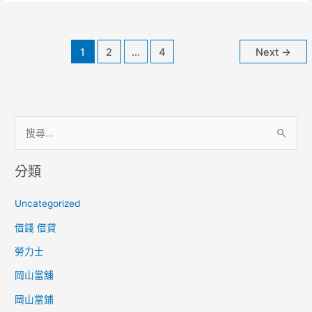
辦
【有
工
1
2
...
4
Next
→
作
就
可
貸】
搜
尋
分類
關
鍵
Uncategorized
字
借錢 借貸
:
勞力士
岡山當舖
岡山當鋪