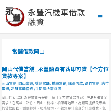
跳
主
至
永豐汽機車借款
主
要
融資
要
內
選
容
單
當舖借款岡山
岡山代償當舖_永豐融資有薪即可貸【全方位
岡
山
貸款專案】
代
岡山當舖
,
岡山當鋪
,
橋頭當舖
,
橋頭當鋪
,
職軍借款
,
路竹當舖
,
路竹
償
當鋪
,
高雄當舖借錢
/
1 閱讀所需時間
當
舖
岡山代償當舖_永豐融資有薪即可貸【全方位貸款專案】解決各種資金
_
需求！在高雄、路竹、岡山、楠梓、橋頭等地區，為顧客提供最專業
永
的貸款服務，誠信經營、服務親切，不管您是什麼身分什麼職業，免