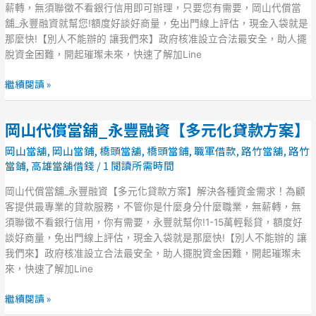
豐
薪轉，無須聯徵不看銀行信用即可辦理，只要您有需要，岡山代償當
融
舖_永豐融資就幫您!額度好談好商量，免出門線上評估，現金入袋就是
資
那麼快!【別人不能辦的 讓我們來】政府核准設立合法最安全，助人擺
有
脫資金困難，開起璀璨未來，快速了解加Line
薪
即
繼續閱讀 »
可
貸
岡山代償當舖_永豐融資【多元化貸款方案】
【全
岡
方
山
岡山當舖
,
岡山當鋪
,
橋頭當舖
,
橋頭當鋪
,
職軍借款
,
路竹當舖
,
路竹
位
代
當鋪
,
高雄當舖借錢
/
1 閱讀所需時間
貸
償
款
當
岡山代償當舖_永豐融資【多元化貸款方案】解決各種資金需求！為顧
專
舖
客提供最專業的貸款服務，不管你是什麼身分什麼職業，無薪轉，無
案】
_
須聯徵不看銀行信用，你有需要，永豐就幫你!1-15萬輕鬆貸，額度好
永
談好商量，免出門線上評估，現金入袋就是那麼快!【別人不能辦的 讓
豐
我們來】政府核准設立合法最安全，助人擺脫資金困難，開起璀璨未
融
來，快速了解加Line
資
【多
繼續閱讀 »
元