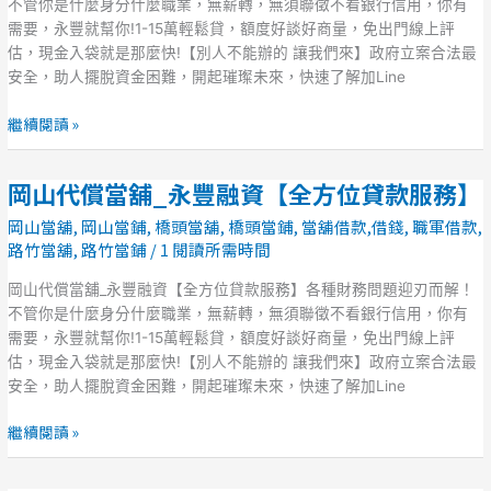
舖
不管你是什麼身分什麼職業，無薪轉，無須聯徵不看銀行信用，你有
_
需要，永豐就幫你!1-15萬輕鬆貸，額度好談好商量，免出門線上評
永
估，現金入袋就是那麼快!【別人不能辦的 讓我們來】政府立案合法最
豐
安全，助人擺脫資金困難，開起璀璨未來，快速了解加Line
融
資
繼續閱讀 »
【全
方
岡山代償當舖_永豐融資【全方位貸款服務】
岡
位
山
貸
岡山當舖
,
岡山當鋪
,
橋頭當舖
,
橋頭當鋪
,
當舖借款,借錢
,
職軍借款
,
代
款
路竹當舖
,
路竹當鋪
/
1 閱讀所需時間
償
服
當
岡山代償當舖_永豐融資【全方位貸款服務】各種財務問題迎刃而解！
務】
舖
不管你是什麼身分什麼職業，無薪轉，無須聯徵不看銀行信用，你有
_
需要，永豐就幫你!1-15萬輕鬆貸，額度好談好商量，免出門線上評
永
估，現金入袋就是那麼快!【別人不能辦的 讓我們來】政府立案合法最
豐
安全，助人擺脫資金困難，開起璀璨未來，快速了解加Line
融
資
繼續閱讀 »
【全
方