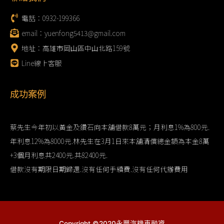
電話：0932-199366
email：yuenfong5413@gmail.com
地址：高雄市岡山區中山北路159號
Line線上客服
成功案例
蔡先生今年初以黃金及鑽石向本舖借款8萬元；月利息1%為800元.
年利息12%為8000元.林先生在3月1日來本舖清償總金額為本金8萬
+3個月利息共2400元.共82400元.
借款沒有期限日期歸還.沒有任何手續費.沒有任何代辦費用
Copyright ©2020永豐汽機車融資