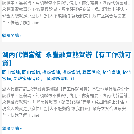
_
麼職業，無薪轉，無須聯徵不看銀行信用，你有需要，湖內代償當舖_
永
永豐融資就幫你!1-15萬輕鬆貸，額度好談好商量，免出門線上評估，
豐
現金入袋就是那麼快!【別人不能辦的 讓我們來】政府立案合法最安
融
全，快速了解加Line
資
熊
繼續閱讀 »
賀
辦
湖內代償當舖_永豐融資熊賀辦【有工作就可
【有
湖
工
內
貸】
作
代
岡山當舖
,
岡山當鋪
,
橋頭當舖
,
橋頭當鋪
,
職軍借款
,
路竹當舖
,
路竹
就
償
當鋪
,
高雄當舖借錢
/
1 閱讀所需時間
可
當
貸】
舖
湖內代償當舖_永豐融資熊賀辦【有工作就可貸】不管你是什麼身分什
_
麼職業，無薪轉，無須聯徵不看銀行信用，你有需要，湖內代償當舖_
永
永豐融資就幫你!1-15萬輕鬆貸，額度好談好商量，免出門線上評估，
豐
現金入袋就是那麼快!【別人不能辦的 讓我們來】政府立案合法最安
融
全，快速了解加Line
資
熊
繼續閱讀 »
賀