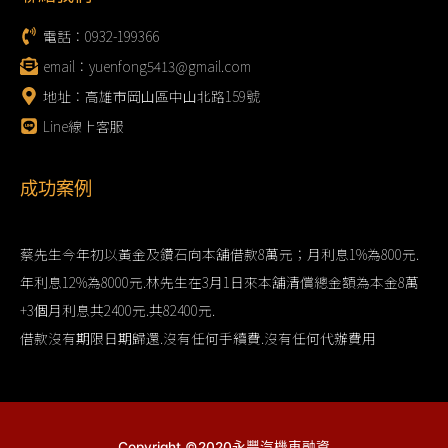
電話：0932-199366
email：yuenfong5413@gmail.com
地址：高雄市岡山區中山北路159號
Line線上客服
成功案例
蔡先生今年初以黃金及鑽石向本舖借款8萬元；月利息1%為800元.
年利息12%為8000元.林先生在3月1日來本舖清償總金額為本金8萬
+3個月利息共2400元.共82400元.
借款沒有期限日期歸還.沒有任何手續費.沒有任何代辦費用
Copyright ©2020永豐汽機車融資