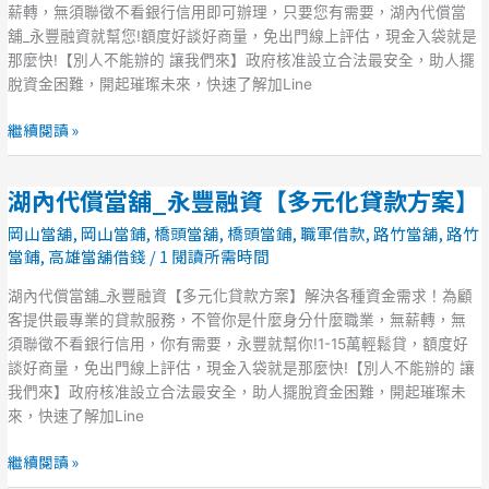
豐
薪轉，無須聯徵不看銀行信用即可辦理，只要您有需要，湖內代償當
融
舖_永豐融資就幫您!額度好談好商量，免出門線上評估，現金入袋就是
資
那麼快!【別人不能辦的 讓我們來】政府核准設立合法最安全，助人擺
有
脫資金困難，開起璀璨未來，快速了解加Line
薪
即
繼續閱讀 »
可
貸
湖內代償當舖_永豐融資【多元化貸款方案】
【全
湖
方
內
岡山當舖
,
岡山當鋪
,
橋頭當舖
,
橋頭當鋪
,
職軍借款
,
路竹當舖
,
路竹
位
代
當鋪
,
高雄當舖借錢
/
1 閱讀所需時間
貸
償
款
當
湖內代償當舖_永豐融資【多元化貸款方案】解決各種資金需求！為顧
專
舖
客提供最專業的貸款服務，不管你是什麼身分什麼職業，無薪轉，無
案】
_
須聯徵不看銀行信用，你有需要，永豐就幫你!1-15萬輕鬆貸，額度好
永
談好商量，免出門線上評估，現金入袋就是那麼快!【別人不能辦的 讓
豐
我們來】政府核准設立合法最安全，助人擺脫資金困難，開起璀璨未
融
來，快速了解加Line
資
【多
繼續閱讀 »
元