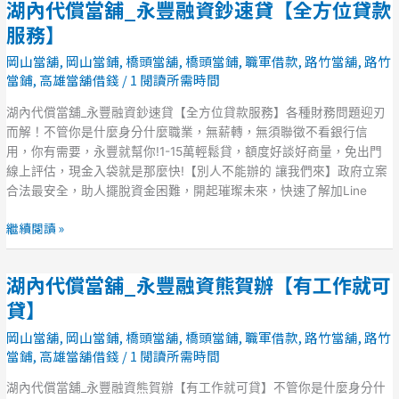
湖內代償當舖_永豐融資鈔速貸【全方位貸款
湖
位
內
服務】
貸
代
款
岡山當舖
,
岡山當鋪
,
橋頭當舖
,
橋頭當鋪
,
職軍借款
,
路竹當舖
,
路竹
償
服
當鋪
,
高雄當舖借錢
/
1 閱讀所需時間
當
務】
舖
湖內代償當舖_永豐融資鈔速貸【全方位貸款服務】各種財務問題迎刃
_
而解！不管你是什麼身分什麼職業，無薪轉，無須聯徵不看銀行信
永
用，你有需要，永豐就幫你!1-15萬輕鬆貸，額度好談好商量，免出門
豐
線上評估，現金入袋就是那麼快!【別人不能辦的 讓我們來】政府立案
融
合法最安全，助人擺脫資金困難，開起璀璨未來，快速了解加Line
資
鈔
繼續閱讀 »
速
貸
湖內代償當舖_永豐融資熊賀辦【有工作就可
【全
湖
方
內
貸】
位
代
岡山當舖
,
岡山當鋪
,
橋頭當舖
,
橋頭當鋪
,
職軍借款
,
路竹當舖
,
路竹
貸
償
當鋪
,
高雄當舖借錢
/
1 閱讀所需時間
款
當
服
舖
湖內代償當舖_永豐融資熊賀辦【有工作就可貸】不管你是什麼身分什
務】