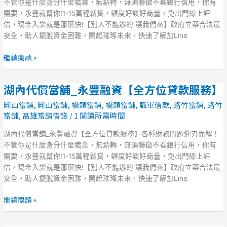
舖
不管你是什麼身分什麼職業，無薪轉，無須聯徵不看銀行信用，你有
_
需要，永豐就幫你!1-15萬輕鬆貸，額度好談好商量，免出門線上評
永
估，現金入袋就是那麼快!【別人不能辦的 讓我們來】政府立案合法最
豐
安全，助人擺脫資金困難，開起璀璨未來，快速了解加Line
融
資
繼續閱讀 »
【全
方
湖內代償當舖_永豐融資【全方位貸款服務】
湖
位
內
貸
岡山當舖
,
岡山當鋪
,
橋頭當舖
,
橋頭當鋪
,
職軍借款
,
路竹當舖
,
路竹
代
款
當鋪
,
高雄當舖借錢
/
1 閱讀所需時間
償
服
當
湖內代償當舖_永豐融資【全方位貸款服務】各種財務問題迎刃而解！
務】
舖
不管你是什麼身分什麼職業，無薪轉，無須聯徵不看銀行信用，你有
_
需要，永豐就幫你!1-15萬輕鬆貸，額度好談好商量，免出門線上評
永
估，現金入袋就是那麼快!【別人不能辦的 讓我們來】政府立案合法最
豐
安全，助人擺脫資金困難，開起璀璨未來，快速了解加Line
融
資
繼續閱讀 »
【全
方