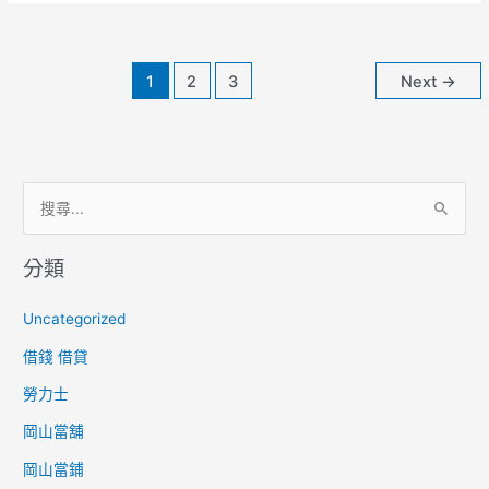
辦
【有
工
1
2
3
Next
→
作
就
可
貸】
搜
尋
分類
關
鍵
Uncategorized
字
借錢 借貸
:
勞力士
岡山當舖
岡山當鋪