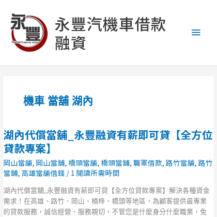
跳
主
至
永豐汽機車借款
主
要
融資
要
內
選
容
單
機車 當舖 湖內
湖內代償當舖_永豐融資有薪即可貸【全方位
湖
內
貸款專案】
代
岡山當舖
,
岡山當鋪
,
橋頭當舖
,
橋頭當鋪
,
職軍借款
,
路竹當舖
,
路竹
償
當鋪
,
高雄當舖借錢
/
1 閱讀所需時間
當
舖
湖內代償當舖_永豐融資有薪即可貸【全方位貸款專案】解決各種資金
_
需求！在高雄、路竹、岡山、楠梓、橋頭等地區，為顧客提供最專業
永
的貸款服務，誠信經營、服務親切，不管您是什麼身分什麼職業，免