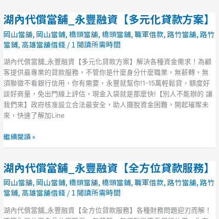
化
湖內代償當舖_永豐融資【多元化貸款方案】
湖
貸
內
款
岡山當舖
,
岡山當鋪
,
橋頭當舖
,
橋頭當鋪
,
職軍借款
,
路竹當舖
,
路竹
代
方
當鋪
,
高雄當舖借錢
/
1 閱讀所需時間
償
案】
當
湖內代償當舖_永豐融資【多元化貸款方案】解決各種資金需求！為顧
舖
客提供最專業的貸款服務，不管你是什麼身分什麼職業，無薪轉，無
_
須聯徵不看銀行信用，你有需要，永豐就幫你!1-15萬輕鬆貸，額度好
永
談好商量，免出門線上評估，現金入袋就是那麼快!【別人不能辦的 讓
豐
我們來】政府核准設立合法最安全，助人擺脫資金困難，開起璀璨未
融
來，快速了解加Line
資
【多
繼續閱讀 »
元
化
湖內代償當舖_永豐融資【全方位貸款服務】
湖
貸
內
款
岡山當舖
,
岡山當鋪
,
橋頭當舖
,
橋頭當鋪
,
職軍借款
,
路竹當舖
,
路竹
代
方
當鋪
,
高雄當舖借錢
/
1 閱讀所需時間
償
案】
當
湖內代償當舖_永豐融資【全方位貸款服務】各種財務問題迎刃而解！