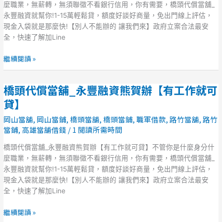
_
麼職業，無薪轉，無須聯徵不看銀行信用，你有需要，橋頭代償當舖_
永
永豐融資就幫你!1-15萬輕鬆貸，額度好談好商量，免出門線上評估，
豐
現金入袋就是那麼快!【別人不能辦的 讓我們來】政府立案合法最安
融
全，快速了解加Line
資
熊
繼續閱讀 »
賀
辦
橋頭代償當舖_永豐融資熊賀辦【有工作就可
【有
橋
工
頭
貸】
作
代
岡山當舖
,
岡山當鋪
,
橋頭當舖
,
橋頭當鋪
,
職軍借款
,
路竹當舖
,
路竹
就
償
當鋪
,
高雄當舖借錢
/
1 閱讀所需時間
可
當
貸】
舖
橋頭代償當舖_永豐融資熊賀辦【有工作就可貸】不管你是什麼身分什
_
麼職業，無薪轉，無須聯徵不看銀行信用，你有需要，橋頭代償當舖_
永
永豐融資就幫你!1-15萬輕鬆貸，額度好談好商量，免出門線上評估，
豐
現金入袋就是那麼快!【別人不能辦的 讓我們來】政府立案合法最安
融
全，快速了解加Line
資
熊
繼續閱讀 »
賀