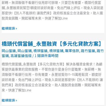
豐
薪轉，無須聯徵不看銀行信用即可辦理，只要您有需要，橋頭代償當
融
舖_永豐融資就幫您!額度好談好商量，免出門線上評估，現金入袋就是
資
那麼快!【別人不能辦的 讓我們來】政府核准設立合法最安全，助人擺
有
脫資金困難，開起璀璨未來，快速了解加Line
薪
即
繼續閱讀 »
可
貸
橋頭代償當舖_永豐融資【多元化貸款方案】
【全
橋
方
頭
岡山當舖
,
岡山當鋪
,
橋頭當舖
,
橋頭當鋪
,
職軍借款
,
路竹當舖
,
路竹
位
代
當鋪
,
高雄當舖借錢
/
1 閱讀所需時間
貸
償
款
當
橋頭代償當舖_永豐融資【多元化貸款方案】解決各種資金需求！為顧
專
舖
客提供最專業的貸款服務，不管你是什麼身分什麼職業，無薪轉，無
案】
_
須聯徵不看銀行信用，你有需要，永豐就幫你!1-15萬輕鬆貸，額度好
永
談好商量，免出門線上評估，現金入袋就是那麼快!【別人不能辦的 讓
豐
我們來】政府核准設立合法最安全，助人擺脫資金困難，開起璀璨未
融
來，快速了解加Line
資
【多
繼續閱讀 »
元