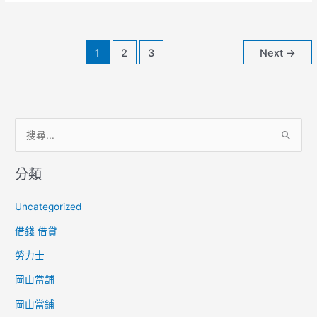
辦
【有
工
1
2
3
Next
→
作
就
可
貸】
搜
尋
分類
關
鍵
Uncategorized
字
借錢 借貸
:
勞力士
岡山當舖
岡山當鋪