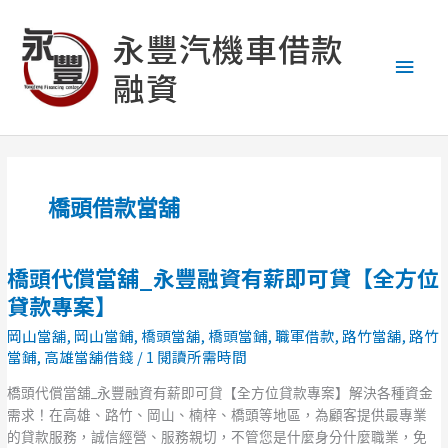
跳
主
至
永豐汽機車借款
主
要
融資
要
內
選
容
單
橋頭借款當舖
橋頭代償當舖_永豐融資有薪即可貸【全方位
橋
頭
貸款專案】
代
岡山當舖
,
岡山當鋪
,
橋頭當舖
,
橋頭當鋪
,
職軍借款
,
路竹當舖
,
路竹
償
當鋪
,
高雄當舖借錢
/
1 閱讀所需時間
當
舖
橋頭代償當舖_永豐融資有薪即可貸【全方位貸款專案】解決各種資金
_
需求！在高雄、路竹、岡山、楠梓、橋頭等地區，為顧客提供最專業
永
的貸款服務，誠信經營、服務親切，不管您是什麼身分什麼職業，免