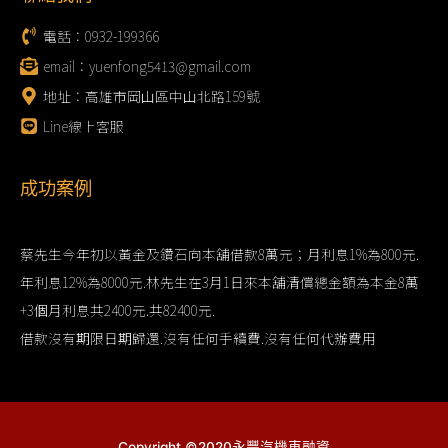
電話：0932-199366
email：yuenfong5413@gmail.com
地址：高雄市岡山區中山北路159號
Line線上客服
成功案例
蔡先生今年初以黃金及鑽石向本舖借款8萬元；月利息1%為800元.
年利息12%為8000元.林先生在3月1日來本舖清償總金額為本金8萬
+3個月利息共2400元.共82400元.
借款沒有期限日期歸還.沒有任何手續費.沒有任何代辦費用
Copyright ©2020永豐汽機車融資