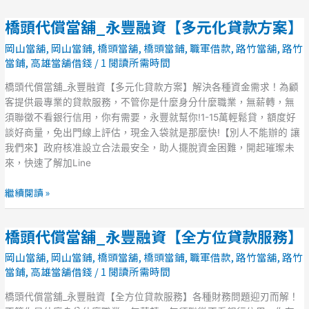
化
橋頭代償當舖_永豐融資【多元化貸款方案】
橋
貸
頭
款
岡山當舖
,
岡山當鋪
,
橋頭當舖
,
橋頭當鋪
,
職軍借款
,
路竹當舖
,
路竹
代
方
當鋪
,
高雄當舖借錢
/
1 閱讀所需時間
償
案】
當
橋頭代償當舖_永豐融資【多元化貸款方案】解決各種資金需求！為顧
舖
客提供最專業的貸款服務，不管你是什麼身分什麼職業，無薪轉，無
_
須聯徵不看銀行信用，你有需要，永豐就幫你!1-15萬輕鬆貸，額度好
永
談好商量，免出門線上評估，現金入袋就是那麼快!【別人不能辦的 讓
豐
我們來】政府核准設立合法最安全，助人擺脫資金困難，開起璀璨未
融
來，快速了解加Line
資
【多
繼續閱讀 »
元
化
橋頭代償當舖_永豐融資【全方位貸款服務】
橋
貸
頭
款
岡山當舖
,
岡山當鋪
,
橋頭當舖
,
橋頭當鋪
,
職軍借款
,
路竹當舖
,
路竹
代
方
當鋪
,
高雄當舖借錢
/
1 閱讀所需時間
償
案】
當
橋頭代償當舖_永豐融資【全方位貸款服務】各種財務問題迎刃而解！