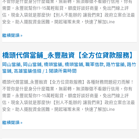
舖
不管你是什麼身分什麼職業，無薪轉，無須聯徵不看銀行信用，你有
_
需要，永豐就幫你!1-15萬輕鬆貸，額度好談好商量，免出門線上評
永
估，現金入袋就是那麼快!【別人不能辦的 讓我們來】政府立案合法最
豐
安全，助人擺脫資金困難，開起璀璨未來，快速了解加Line
融
資
繼續閱讀 »
【全
方
橋頭代償當舖_永豐融資【全方位貸款服務】
橋
位
頭
貸
岡山當舖
,
岡山當鋪
,
橋頭當舖
,
橋頭當鋪
,
職軍借款
,
路竹當舖
,
路竹
代
款
當鋪
,
高雄當舖借錢
/
1 閱讀所需時間
償
服
當
橋頭代償當舖_永豐融資【全方位貸款服務】各種財務問題迎刃而解！
務】
舖
不管你是什麼身分什麼職業，無薪轉，無須聯徵不看銀行信用，你有
_
需要，永豐就幫你!1-15萬輕鬆貸，額度好談好商量，免出門線上評
永
估，現金入袋就是那麼快!【別人不能辦的 讓我們來】政府立案合法最
豐
安全，助人擺脫資金困難，開起璀璨未來，快速了解加Line
融
資
繼續閱讀 »
【全
方