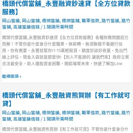
橋頭代償當舖_永豐融資鈔速貸【全方位貸款
橋
位
頭
服務】
貸
代
款
岡山當舖
,
岡山當鋪
,
橋頭當舖
,
橋頭當鋪
,
職軍借款
,
路竹當舖
,
路竹
償
服
當鋪
,
高雄當舖借錢
/
1 閱讀所需時間
當
務】
舖
橋頭代償當舖_永豐融資鈔速貸【全方位貸款服務】各種財務問題迎刃
_
而解！不管你是什麼身分什麼職業，無薪轉，無須聯徵不看銀行信
永
用，你有需要，永豐就幫你!1-15萬輕鬆貸，額度好談好商量，免出門
豐
線上評估，現金入袋就是那麼快!【別人不能辦的 讓我們來】政府立案
融
合法最安全，助人擺脫資金困難，開起璀璨未來，快速了解加Line
資
鈔
繼續閱讀 »
速
貸
橋頭代償當舖_永豐融資熊賀辦【有工作就可
【全
橋
方
頭
貸】
位
代
岡山當舖
,
岡山當鋪
,
橋頭當舖
,
橋頭當鋪
,
職軍借款
,
路竹當舖
,
路竹
貸
償
當鋪
,
高雄當舖借錢
/
1 閱讀所需時間
款
當
服
舖
橋頭代償當舖_永豐融資熊賀辦【有工作就可貸】不管你是什麼身分什
務】