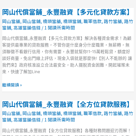
化
岡山代償當舖_永豐融資【多元化貸款方案】
岡
貸
山
款
岡山當舖
,
岡山當鋪
,
橋頭當舖
,
橋頭當鋪
,
職軍借款
,
路竹當舖
,
路竹
代
方
當鋪
,
高雄當舖借錢
/
1 閱讀所需時間
償
案】
當
岡山代償當舖_永豐融資【多元化貸款方案】解決各種資金需求！為顧
舖
客提供最專業的貸款服務，不管你是什麼身分什麼職業，無薪轉，無
_
須聯徵不看銀行信用，你有需要，永豐就幫你!1-15萬輕鬆貸，額度好
永
談好商量，免出門線上評估，現金入袋就是那麼快!【別人不能辦的 讓
豐
我們來】政府核准設立合法最安全，助人擺脫資金困難，開起璀璨未
融
來，快速了解加Line
資
【多
繼續閱讀 »
元
化
岡山代償當舖_永豐融資【全方位貸款服務】
岡
貸
山
款
岡山當舖
,
岡山當鋪
,
橋頭當舖
,
橋頭當鋪
,
職軍借款
,
路竹當舖
,
路竹
代
方
當鋪
,
高雄當舖借錢
/
1 閱讀所需時間
償
案】
當
岡山代償當舖_永豐融資【全方位貸款服務】各種財務問題迎刃而解！