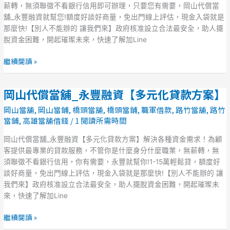
豐
薪轉，無須聯徵不看銀行信用即可辦理，只要您有需要，岡山代償當
融
舖_永豐融資就幫您!額度好談好商量，免出門線上評估，現金入袋就是
資
那麼快!【別人不能辦的 讓我們來】政府核准設立合法最安全，助人擺
有
脫資金困難，開起璀璨未來，快速了解加Line
薪
即
繼續閱讀 »
可
貸
岡山代償當舖_永豐融資【多元化貸款方案】
【全
岡
方
山
岡山當舖
,
岡山當鋪
,
橋頭當舖
,
橋頭當鋪
,
職軍借款
,
路竹當舖
,
路竹
位
代
當鋪
,
高雄當舖借錢
/
1 閱讀所需時間
貸
償
款
當
岡山代償當舖_永豐融資【多元化貸款方案】解決各種資金需求！為顧
專
舖
客提供最專業的貸款服務，不管你是什麼身分什麼職業，無薪轉，無
案】
_
須聯徵不看銀行信用，你有需要，永豐就幫你!1-15萬輕鬆貸，額度好
永
談好商量，免出門線上評估，現金入袋就是那麼快!【別人不能辦的 讓
豐
我們來】政府核准設立合法最安全，助人擺脫資金困難，開起璀璨未
融
來，快速了解加Line
資
【多
繼續閱讀 »
元