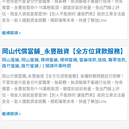
舖
不管你是什麼身分什麼職業，無薪轉，無須聯徵不看銀行信用，你有
_
需要，永豐就幫你!1-15萬輕鬆貸，額度好談好商量，免出門線上評
永
估，現金入袋就是那麼快!【別人不能辦的 讓我們來】政府立案合法最
豐
安全，助人擺脫資金困難，開起璀璨未來，快速了解加Line
融
資
繼續閱讀 »
【全
方
岡山代償當舖_永豐融資【全方位貸款服務】
岡
位
山
貸
岡山當舖
,
岡山當鋪
,
橋頭當舖
,
橋頭當鋪
,
當舖借款,借錢
,
職軍借款
,
代
款
路竹當舖
,
路竹當鋪
/
1 閱讀所需時間
償
服
當
岡山代償當舖_永豐融資【全方位貸款服務】各種財務問題迎刃而解！
務】
舖
不管你是什麼身分什麼職業，無薪轉，無須聯徵不看銀行信用，你有
_
需要，永豐就幫你!1-15萬輕鬆貸，額度好談好商量，免出門線上評
永
估，現金入袋就是那麼快!【別人不能辦的 讓我們來】政府立案合法最
豐
安全，助人擺脫資金困難，開起璀璨未來，快速了解加Line
融
資
繼續閱讀 »
【全
方