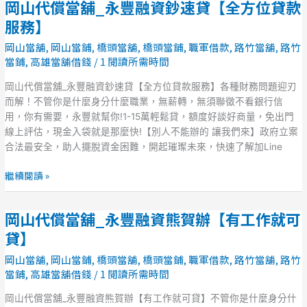
岡山代償當舖_永豐融資鈔速貸【全方位貸款
岡
位
山
服務】
貸
代
款
岡山當舖
,
岡山當鋪
,
橋頭當舖
,
橋頭當鋪
,
職軍借款
,
路竹當舖
,
路竹
償
服
當鋪
,
高雄當舖借錢
/
1 閱讀所需時間
當
務】
舖
岡山代償當舖_永豐融資鈔速貸【全方位貸款服務】各種財務問題迎刃
_
而解！不管你是什麼身分什麼職業，無薪轉，無須聯徵不看銀行信
永
用，你有需要，永豐就幫你!1-15萬輕鬆貸，額度好談好商量，免出門
豐
線上評估，現金入袋就是那麼快!【別人不能辦的 讓我們來】政府立案
融
合法最安全，助人擺脫資金困難，開起璀璨未來，快速了解加Line
資
鈔
繼續閱讀 »
速
貸
岡山代償當舖_永豐融資熊賀辦【有工作就可
【全
岡
方
山
貸】
位
代
岡山當舖
,
岡山當鋪
,
橋頭當舖
,
橋頭當鋪
,
職軍借款
,
路竹當舖
,
路竹
貸
償
當鋪
,
高雄當舖借錢
/
1 閱讀所需時間
款
當
服
舖
岡山代償當舖_永豐融資熊賀辦【有工作就可貸】不管你是什麼身分什
務】