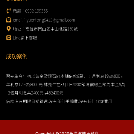
電話：0932-199366
email：yuenfong5413@gmail.com
地址：高雄市岡山區中山北路159號
Line線上客服
成功案例
蔡先生今年初以黃金及鑽石向本舖借款8萬元；月利息1%為800元.
年利息12%為8000元.林先生在3月1日來本舖清償總金額為本金8萬
+3個月利息共2400元.共82400元.
借款沒有期限日期歸還.沒有任何手續費.沒有任何代辦費用
Copyright ©2020永豐汽機車融資