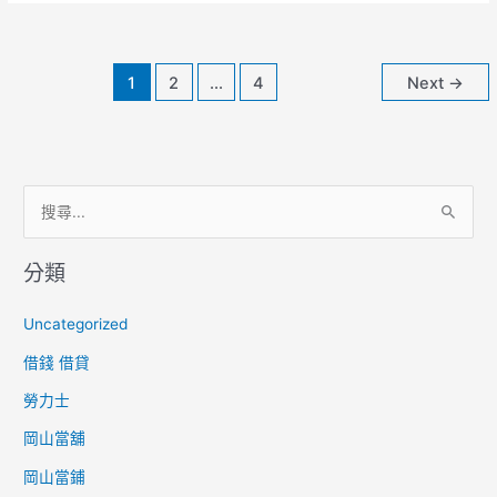
辦
【有
工
1
2
...
4
Next
→
作
就
可
貸】
搜
尋
分類
關
鍵
Uncategorized
字
借錢 借貸
:
勞力士
岡山當舖
岡山當鋪