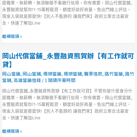
_
麼職業，無薪轉，無須聯徵不看銀行信用，你有需要，岡山代償當舖_
永
永豐融資就幫你!1-15萬輕鬆貸，額度好談好商量，免出門線上評估，
豐
現金入袋就是那麼快!【別人不能辦的 讓我們來】政府立案合法最安
融
全，快速了解加Line
資
熊
繼續閱讀 »
賀
辦
岡山代償當舖_永豐融資熊賀辦【有工作就可
【有
岡
工
山
貸】
作
代
岡山當舖
,
岡山當鋪
,
橋頭當舖
,
橋頭當鋪
,
職軍借款
,
路竹當舖
,
路竹
就
償
當鋪
,
高雄當舖借錢
/
1 閱讀所需時間
可
當
貸】
舖
岡山代償當舖_永豐融資熊賀辦【有工作就可貸】不管你是什麼身分什
_
麼職業，無薪轉，無須聯徵不看銀行信用，你有需要，岡山代償當舖_
永
永豐融資就幫你!1-15萬輕鬆貸，額度好談好商量，免出門線上評估，
豐
現金入袋就是那麼快!【別人不能辦的 讓我們來】政府立案合法最安
融
全，快速了解加Line
資
熊
繼續閱讀 »
賀