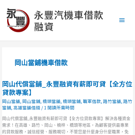
跳
主
至
永豐汽機車借款
主
要
融資
要
內
選
容
單
岡山當鋪機車借款
岡山代償當舖_永豐融資有薪即可貸【全方位
岡
山
貸款專案】
代
岡山當舖
,
岡山當鋪
,
橋頭當舖
,
橋頭當鋪
,
職軍借款
,
路竹當舖
,
路竹
償
當鋪
,
高雄當舖借錢
/
1 閱讀所需時間
當
舖
岡山代償當舖_永豐融資有薪即可貸【全方位貸款專案】解決各種資金
_
需求！在高雄、路竹、岡山、楠梓、橋頭等地區，為顧客提供最專業
永
的貸款服務，誠信經營、服務親切，不管您是什麼身分什麼職業，免