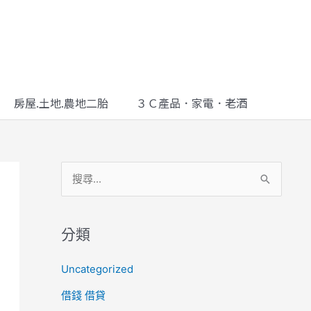
房屋.土地.農地二胎
３Ｃ產品．家電．老酒
搜
尋
關
分類
鍵
Uncategorized
字
借錢 借貸
: