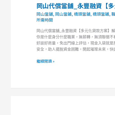
貸
岡山代償當舖_永豐融資【
岡
款
山
專
岡山當舖
,
岡山當鋪
,
橋頭當舖
,
橋頭當鋪
,
代
案】
所需時間
償
當
岡山代償當舖_永豐融資【多元化貸款方案】
舖
你是什麼身分什麼職業，無薪轉，無須聯徵不看
_
好談好商量，免出門線上評估，現金入袋就是那
永
安全，助人擺脫資金困難，開起璀璨未來，快速
豐
融
繼續閱讀 »
資
【多
元
化
貸
款
方
案】