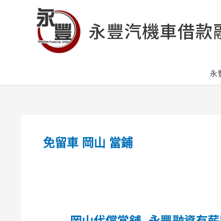
跳
至
永豐汽機車借款
主
要
內
容
永
免留車 岡山 當鋪
岡山代償當舖_永豐融資有
岡