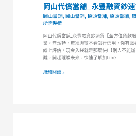
岡山代償當舖_永豐融資鈔
岡
山
岡山當舖
,
岡山當鋪
,
橋頭當舖
,
橋頭當鋪
,
代
所需時間
償
當
岡山代償當舖_永豐融資鈔速貸【全方位貸款
舖
業，無薪轉，無須聯徵不看銀行信用，你有需要
_
線上評估，現金入袋就是那麼快!【別人不能辦
永
難，開起璀璨未來，快速了解加Line
豐
融
繼續閱讀 »
資
鈔
速
貸
【全
方
位
貸
款