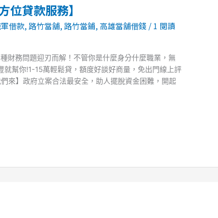
全方位貸款服務】
職軍借款
,
路竹當舖
,
路竹當鋪
,
高雄當舖借錢
/
1 閱讀
各種財務問題迎刃而解！不管你是什麼身分什麼職業，無
就幫你!1-15萬輕鬆貸，額度好談好商量，免出門線上評
我們來】政府立案合法最安全，助人擺脫資金困難，開起