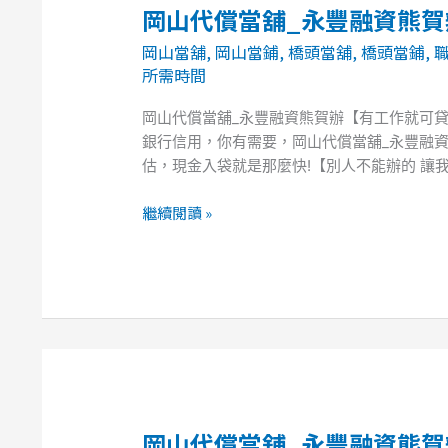
岡山代償當舖_永豐融資熊
岡
服
山
務】
岡山當舖
,
岡山當鋪
,
橋頭當舖
,
橋頭當鋪
,
代
所需時間
償
當
岡山代償當舖_永豐融資熊賀辦【有工作就可
舖
銀行信用，你有需要，岡山代償當舖_永豐融資
_
估，現金入袋就是那麼快!【別人不能辦的 讓我
永
豐
繼續閱讀 »
融
資
熊
賀
辦
【有
工
作
就
岡山代償當舖_永豐融資熊
岡
可