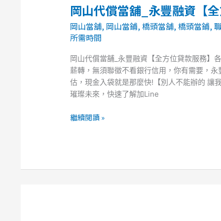
岡山代償當舖_永豐融資【
岡
山
岡山當舖
,
岡山當鋪
,
橋頭當舖
,
橋頭當鋪
,
代
所需時間
償
當
岡山代償當舖_永豐融資【全方位貸款服務】
舖
薪轉，無須聯徵不看銀行信用，你有需要，永豐
_
估，現金入袋就是那麼快!【別人不能辦的 讓
永
璀璨未來，快速了解加Line
豐
融
繼續閱讀 »
資
【全
方
位
貸
款
服
務】