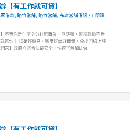
賀辦【有工作就可貸】
職軍借款
,
路竹當舖
,
路竹當鋪
,
高雄當舖借錢
/
1 閱讀
貸】不管你是什麼身分什麼職業，無薪轉，無須聯徵不看
就幫你!1-15萬輕鬆貸，額度好談好商量，免出門線上評
們來】政府立案合法最安全，快速了解加Line
賀辦【有工作就可貸】