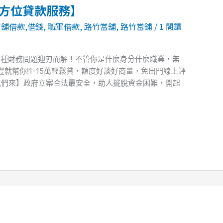
全方位貸款服務】
當舖借款,借錢
,
職軍借款
,
路竹當舖
,
路竹當鋪
/
1 閱讀
各種財務問題迎刃而解！不管你是什麼身分什麼職業，無
就幫你!1-15萬輕鬆貸，額度好談好商量，免出門線上評
我們來】政府立案合法最安全，助人擺脫資金困難，開起