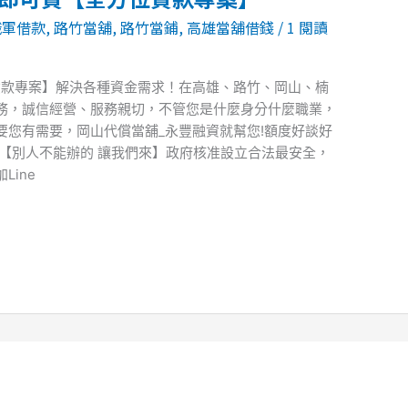
職軍借款
,
路竹當舖
,
路竹當鋪
,
高雄當舖借錢
/
1 閱讀
貸款專案】解決各種資金需求！在高雄、路竹、岡山、楠
務，誠信經營、服務親切，不管您是什麼身分什麼職業，
要您有需要，岡山代償當舖_永豐融資就幫您!額度好談好
【別人不能辦的 讓我們來】政府核准設立合法最安全，
ine