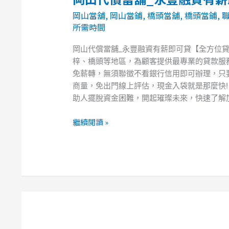
山
岡山當舖
,
岡山當鋪
,
橋頭當舖
,
橋頭當鋪
,
代
所需時間
償
當
岡山代償當舖_永豐融資有薪即可貸【全方位
舖
梓、橋頭等地區，為顧客提供最專業的貸款服
_
免薪轉，無須聯徵不看銀行信用即可辦理，只
永
商量，免出門線上評估，現金入袋就是那麼快!
豐
助人擺脫資金困難，開起璀璨未來，快速了解加L
融
資
繼續閱讀 »
有
薪
即
可
貸
【全
方
位