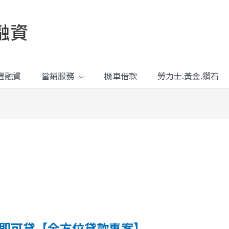
融資
豐融資
當鋪服務
機車借款
勞力士.黃金.鑽石
薪即可貸【全方位貸款專案】