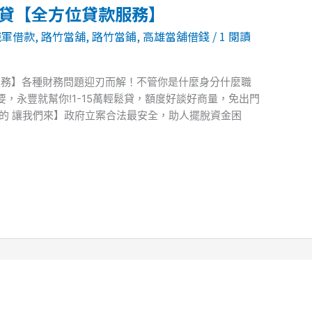
速貸【全方位貸款服務】
職軍借款
,
路竹當舖
,
路竹當鋪
,
高雄當舖借錢
/
1 閱讀
服務】各種財務問題迎刃而解！不管你是什麼身分什麼職
，永豐就幫你!1-15萬輕鬆貸，額度好談好商量，免出門
的 讓我們來】政府立案合法最安全，助人擺脫資金困