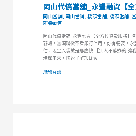
岡山代償當舖_永豐融資【
岡
山
岡山當舖
,
岡山當鋪
,
橋頭當舖
,
橋頭當鋪
,
代
所需時間
償
當
岡山代償當舖_永豐融資【全方位貸款服務】
舖
薪轉，無須聯徵不看銀行信用，你有需要，永豐
_
估，現金入袋就是那麼快!【別人不能辦的 讓
永
璀璨未來，快速了解加Line
豐
融
繼續閱讀 »
資
【全
方
位
貸
款
服
務】