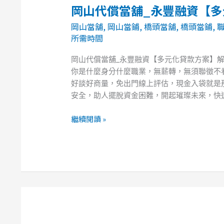
岡山代償當舖_永豐融資【
岡
山
岡山當舖
,
岡山當鋪
,
橋頭當舖
,
橋頭當鋪
,
代
所需時間
償
當
岡山代償當舖_永豐融資【多元化貸款方案】
舖
你是什麼身分什麼職業，無薪轉，無須聯徵不看
_
好談好商量，免出門線上評估，現金入袋就是那
永
安全，助人擺脫資金困難，開起璀璨未來，快速
豐
融
繼續閱讀 »
資
【多
元
化
貸
款
方
案】