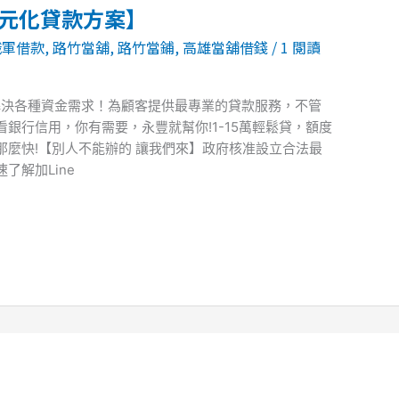
多元化貸款方案】
職軍借款
,
路竹當舖
,
路竹當鋪
,
高雄當舖借錢
/
1 閱讀
解決各種資金需求！為顧客提供最專業的貸款服務，不管
銀行信用，你有需要，永豐就幫你!1-15萬輕鬆貸，額度
麼快!【別人不能辦的 讓我們來】政府核准設立合法最
了解加Line