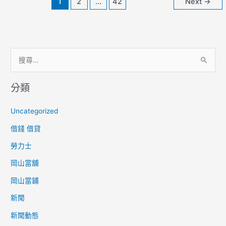
1
2
...
42
Next
→
位
貸
款
專
案】
搜
尋
分類
關
鍵
Uncategorized
字
借錢 借貸
:
勞力士
岡山當舖
岡山當鋪
新聞
新聞動態