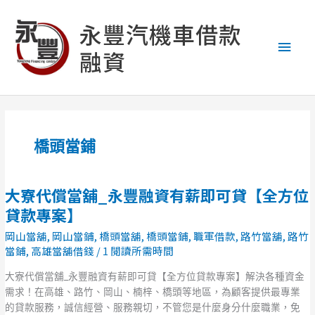
跳
主
至
永豐汽機車借款
主
要
融資
要
內
選
容
單
橋頭當鋪
大寮代償當舖_永豐融資有薪即可貸【全方位
大
寮
貸款專案】
代
岡山當舖
,
岡山當鋪
,
橋頭當舖
,
橋頭當鋪
,
職軍借款
,
路竹當舖
,
路竹
償
當鋪
,
高雄當舖借錢
/
1 閱讀所需時間
當
舖
大寮代償當舖_永豐融資有薪即可貸【全方位貸款專案】解決各種資金
_
需求！在高雄、路竹、岡山、楠梓、橋頭等地區，為顧客提供最專業
永
的貸款服務，誠信經營、服務親切，不管您是什麼身分什麼職業，免