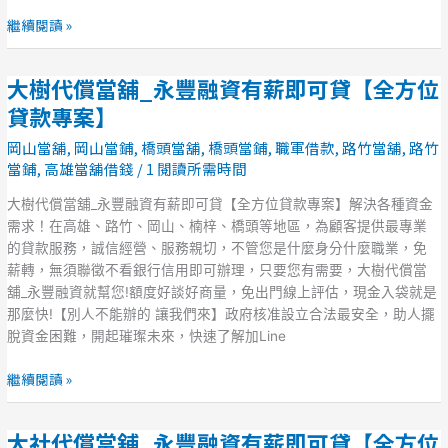
即
繼續閱讀 »
可
貸
大樹代償當舖_永豐融資有薪即可貸【全方位
【全
大
方
樹
貸款專案】
位
代
岡山當舖
,
岡山當鋪
,
橋頭當舖
,
橋頭當鋪
,
職軍借款
,
路竹當舖
,
路竹
貸
償
當鋪
,
高雄當舖借錢
/
1 閱讀所需時間
款
當
專
舖
大樹代償當舖_永豐融資有薪即可貸【全方位貸款專案】解決各種資金
案】
_
需求！在高雄、路竹、岡山、楠梓、橋頭等地區，為顧客提供最專業
永
的貸款服務，誠信經營、服務親切，不管您是什麼身分什麼職業，免
豐
薪轉，無須聯徵不看銀行信用即可辦理，只要您有需要，大樹代償當
融
舖_永豐融資就幫您!額度好談好商量，免出門線上評估，現金入袋就是
資
那麼快!【別人不能辦的 讓我們來】政府核准設立合法最安全，助人擺
有
脫資金困難，開起璀璨未來，快速了解加Line
薪
即
繼續閱讀 »
可
貸
大社代償當舖_永豐融資有薪即可貸【全方位
【全
大