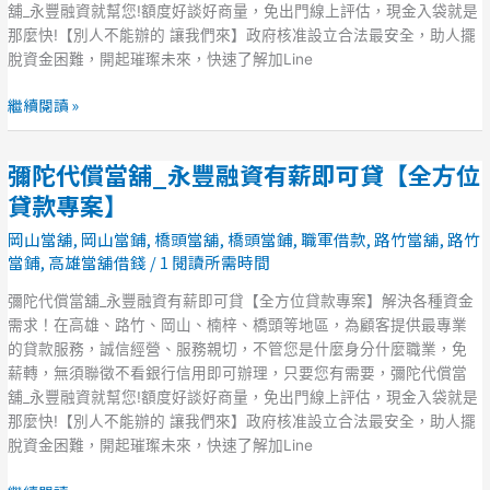
融
舖_永豐融資就幫您!額度好談好商量，免出門線上評估，現金入袋就是
資
那麼快!【別人不能辦的 讓我們來】政府核准設立合法最安全，助人擺
有
脫資金困難，開起璀璨未來，快速了解加Line
薪
即
繼續閱讀 »
可
貸
彌陀代償當舖_永豐融資有薪即可貸【全方位
【全
彌
方
陀
貸款專案】
位
代
岡山當舖
,
岡山當鋪
,
橋頭當舖
,
橋頭當鋪
,
職軍借款
,
路竹當舖
,
路竹
貸
償
當鋪
,
高雄當舖借錢
/
1 閱讀所需時間
款
當
專
舖
彌陀代償當舖_永豐融資有薪即可貸【全方位貸款專案】解決各種資金
案】
_
需求！在高雄、路竹、岡山、楠梓、橋頭等地區，為顧客提供最專業
永
的貸款服務，誠信經營、服務親切，不管您是什麼身分什麼職業，免
豐
薪轉，無須聯徵不看銀行信用即可辦理，只要您有需要，彌陀代償當
融
舖_永豐融資就幫您!額度好談好商量，免出門線上評估，現金入袋就是
資
那麼快!【別人不能辦的 讓我們來】政府核准設立合法最安全，助人擺
有
脫資金困難，開起璀璨未來，快速了解加Line
薪
即