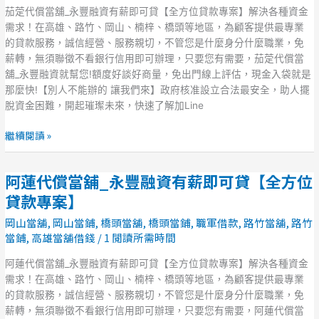
專
舖
茄萣代償當舖_永豐融資有薪即可貸【全方位貸款專案】解決各種資金
案】
_
需求！在高雄、路竹、岡山、楠梓、橋頭等地區，為顧客提供最專業
永
的貸款服務，誠信經營、服務親切，不管您是什麼身分什麼職業，免
豐
薪轉，無須聯徵不看銀行信用即可辦理，只要您有需要，茄萣代償當
融
舖_永豐融資就幫您!額度好談好商量，免出門線上評估，現金入袋就是
資
那麼快!【別人不能辦的 讓我們來】政府核准設立合法最安全，助人擺
有
脫資金困難，開起璀璨未來，快速了解加Line
薪
即
繼續閱讀 »
可
貸
阿蓮代償當舖_永豐融資有薪即可貸【全方位
【全
阿
方
蓮
貸款專案】
位
代
岡山當舖
,
岡山當鋪
,
橋頭當舖
,
橋頭當鋪
,
職軍借款
,
路竹當舖
,
路竹
貸
償
當鋪
,
高雄當舖借錢
/
1 閱讀所需時間
款
當
專
舖
阿蓮代償當舖_永豐融資有薪即可貸【全方位貸款專案】解決各種資金
案】
_
需求！在高雄、路竹、岡山、楠梓、橋頭等地區，為顧客提供最專業
永
的貸款服務，誠信經營、服務親切，不管您是什麼身分什麼職業，免
豐
薪轉，無須聯徵不看銀行信用即可辦理，只要您有需要，阿蓮代償當