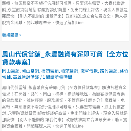
豐
薪轉，無須聯徵不看銀行信用即可辦理，只要您有需要，大寮代償當
融
舖_永豐融資就幫您!額度好談好商量，免出門線上評估，現金入袋就是
資
那麼快!【別人不能辦的 讓我們來】政府核准設立合法最安全，助人擺
有
脫資金困難，開起璀璨未來，快速了解加Line
薪
即
繼續閱讀 »
可
貸
鳳山代償當舖_永豐融資有薪即可貸【全方位
【全
鳳
方
山
貸款專案】
位
代
岡山當舖
,
岡山當鋪
,
橋頭當舖
,
橋頭當鋪
,
職軍借款
,
路竹當舖
,
路竹
貸
償
當鋪
,
高雄當舖借錢
/
1 閱讀所需時間
款
當
專
舖
鳳山代償當舖_永豐融資有薪即可貸【全方位貸款專案】解決各種資金
案】
_
需求！在高雄、路竹、岡山、楠梓、橋頭等地區，為顧客提供最專業
永
的貸款服務，誠信經營、服務親切，不管您是什麼身分什麼職業，免
豐
薪轉，無須聯徵不看銀行信用即可辦理，只要您有需要，鳳山代償當
融
舖_永豐融資就幫您!額度好談好商量，免出門線上評估，現金入袋就是
資
那麼快!【別人不能辦的 讓我們來】政府核准設立合法最安全，助人擺
有
脫資金困難，開起璀璨未來，快速了解加Line
薪