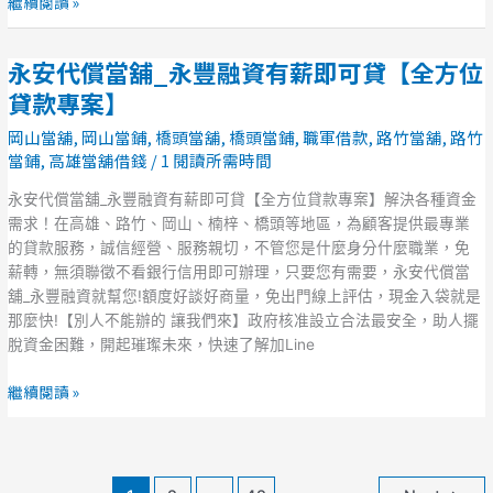
繼續閱讀 »
可
貸
永安代償當舖_永豐融資有薪即可貸【全方位
【全
永
方
安
貸款專案】
位
代
岡山當舖
,
岡山當鋪
,
橋頭當舖
,
橋頭當鋪
,
職軍借款
,
路竹當舖
,
路竹
貸
償
當鋪
,
高雄當舖借錢
/
1 閱讀所需時間
款
當
專
舖
永安代償當舖_永豐融資有薪即可貸【全方位貸款專案】解決各種資金
案】
_
需求！在高雄、路竹、岡山、楠梓、橋頭等地區，為顧客提供最專業
永
的貸款服務，誠信經營、服務親切，不管您是什麼身分什麼職業，免
豐
薪轉，無須聯徵不看銀行信用即可辦理，只要您有需要，永安代償當
融
舖_永豐融資就幫您!額度好談好商量，免出門線上評估，現金入袋就是
資
那麼快!【別人不能辦的 讓我們來】政府核准設立合法最安全，助人擺
有
脫資金困難，開起璀璨未來，快速了解加Line
薪
即
繼續閱讀 »
可
貸
【全
方