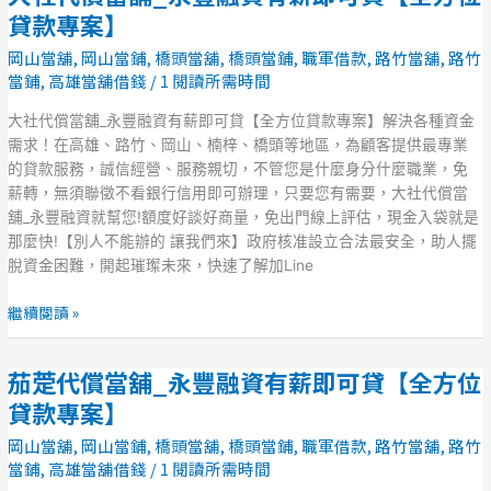
方
社
貸款專案】
位
代
岡山當舖
,
岡山當鋪
,
橋頭當舖
,
橋頭當鋪
,
職軍借款
,
路竹當舖
,
路竹
貸
償
當鋪
,
高雄當舖借錢
/
1 閱讀所需時間
款
當
專
舖
大社代償當舖_永豐融資有薪即可貸【全方位貸款專案】解決各種資金
案】
_
需求！在高雄、路竹、岡山、楠梓、橋頭等地區，為顧客提供最專業
永
的貸款服務，誠信經營、服務親切，不管您是什麼身分什麼職業，免
豐
薪轉，無須聯徵不看銀行信用即可辦理，只要您有需要，大社代償當
融
舖_永豐融資就幫您!額度好談好商量，免出門線上評估，現金入袋就是
資
那麼快!【別人不能辦的 讓我們來】政府核准設立合法最安全，助人擺
有
脫資金困難，開起璀璨未來，快速了解加Line
薪
即
繼續閱讀 »
可
貸
茄萣代償當舖_永豐融資有薪即可貸【全方位
【全
茄
方
萣
貸款專案】
位
代
岡山當舖
,
岡山當鋪
,
橋頭當舖
,
橋頭當鋪
,
職軍借款
,
路竹當舖
,
路竹
貸
償
當鋪
,
高雄當舖借錢
/
1 閱讀所需時間
款
當