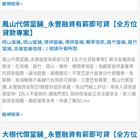
即
繼續閱讀 »
可
貸
鳳山代償當舖_永豐融資有薪即可貸【全方位
【全
鳳
方
山
貸款專案】
位
代
岡山當舖
,
岡山當鋪
,
橋頭當舖
,
橋頭當鋪
,
職軍借款
,
路竹當舖
,
路竹
貸
償
當鋪
,
高雄當舖借錢
/
1 閱讀所需時間
款
當
專
舖
鳳山代償當舖_永豐融資有薪即可貸【全方位貸款專案】解決各種資金
案】
_
需求！在高雄、路竹、岡山、楠梓、橋頭等地區，為顧客提供最專業
永
的貸款服務，誠信經營、服務親切，不管您是什麼身分什麼職業，免
豐
薪轉，無須聯徵不看銀行信用即可辦理，只要您有需要，鳳山代償當
融
舖_永豐融資就幫您!額度好談好商量，免出門線上評估，現金入袋就是
資
那麼快!【別人不能辦的 讓我們來】政府核准設立合法最安全，助人擺
有
脫資金困難，開起璀璨未來，快速了解加Line
薪
即
繼續閱讀 »
可
貸
大樹代償當舖_永豐融資有薪即可貸【全方位
【全
大
方