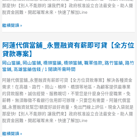
資
那麼快!【別人不能辦的 讓我們來】政府核准設立合法最安全，助人擺
有
脫資金困難，開起璀璨未來，快速了解加Line
薪
即
繼續閱讀 »
可
貸
阿蓮代償當舖_永豐融資有薪即可貸【全方位
【全
阿
方
蓮
貸款專案】
位
代
岡山當舖
,
岡山當鋪
,
橋頭當舖
,
橋頭當鋪
,
職軍借款
,
路竹當舖
,
路竹
貸
償
當鋪
,
高雄當舖借錢
/
1 閱讀所需時間
款
當
專
舖
阿蓮代償當舖_永豐融資有薪即可貸【全方位貸款專案】解決各種資金
案】
_
需求！在高雄、路竹、岡山、楠梓、橋頭等地區，為顧客提供最專業
永
的貸款服務，誠信經營、服務親切，不管您是什麼身分什麼職業，免
豐
薪轉，無須聯徵不看銀行信用即可辦理，只要您有需要，阿蓮代償當
融
舖_永豐融資就幫您!額度好談好商量，免出門線上評估，現金入袋就是
資
那麼快!【別人不能辦的 讓我們來】政府核准設立合法最安全，助人擺
有
脫資金困難，開起璀璨未來，快速了解加Line
薪
即
繼續閱讀 »