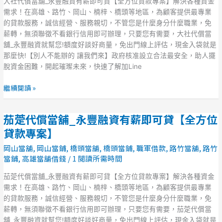
大社代償當舖_永豐融資有薪即可貸【全方位貸款專案】解決各種資金
案】
_
需求！在高雄、路竹、岡山、楠梓、橋頭等地區，為顧客提供最專業
永
的貸款服務，誠信經營、服務親切，不管您是什麼身分什麼職業，免
豐
薪轉，無須聯徵不看銀行信用即可辦理，只要您有需要，大社代償當
融
舖_永豐融資就幫您!額度好談好商量，免出門線上評估，現金入袋就是
資
那麼快!【別人不能辦的 讓我們來】政府核准設立合法最安全，助人擺
有
脫資金困難，開起璀璨未來，快速了解加Line
薪
即
繼續閱讀 »
可
貸
茄萣代償當舖_永豐融資有薪即可貸【全方位
【全
茄
方
萣
貸款專案】
位
代
岡山當舖
,
岡山當鋪
,
橋頭當舖
,
橋頭當鋪
,
職軍借款
,
路竹當舖
,
路竹
貸
償
當鋪
,
高雄當舖借錢
/
1 閱讀所需時間
款
當
專
舖
茄萣代償當舖_永豐融資有薪即可貸【全方位貸款專案】解決各種資金
案】
_
需求！在高雄、路竹、岡山、楠梓、橋頭等地區，為顧客提供最專業
永
的貸款服務，誠信經營、服務親切，不管您是什麼身分什麼職業，免
豐
薪轉，無須聯徵不看銀行信用即可辦理，只要您有需要，茄萣代償當
融
舖_永豐融資就幫您!額度好談好商量，免出門線上評估，現金入袋就是