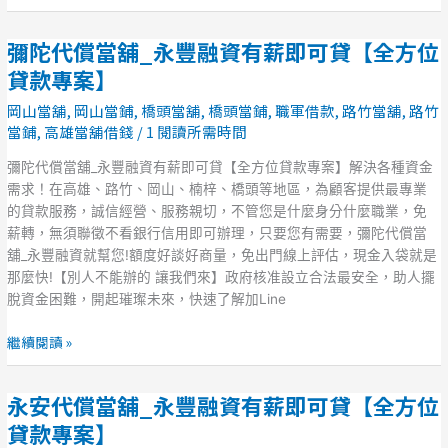
可
貸
彌陀代償當舖_永豐融資有薪即可貸【全方位
【全
彌
方
陀
貸款專案】
位
代
岡山當舖
,
岡山當鋪
,
橋頭當舖
,
橋頭當鋪
,
職軍借款
,
路竹當舖
,
路竹
貸
償
當鋪
,
高雄當舖借錢
/
1 閱讀所需時間
款
當
專
舖
彌陀代償當舖_永豐融資有薪即可貸【全方位貸款專案】解決各種資金
案】
_
需求！在高雄、路竹、岡山、楠梓、橋頭等地區，為顧客提供最專業
永
的貸款服務，誠信經營、服務親切，不管您是什麼身分什麼職業，免
豐
薪轉，無須聯徵不看銀行信用即可辦理，只要您有需要，彌陀代償當
融
舖_永豐融資就幫您!額度好談好商量，免出門線上評估，現金入袋就是
資
那麼快!【別人不能辦的 讓我們來】政府核准設立合法最安全，助人擺
有
脫資金困難，開起璀璨未來，快速了解加Line
薪
即
繼續閱讀 »
可
貸
永安代償當舖_永豐融資有薪即可貸【全方位
【全
永
方
安
貸款專案】
位
代