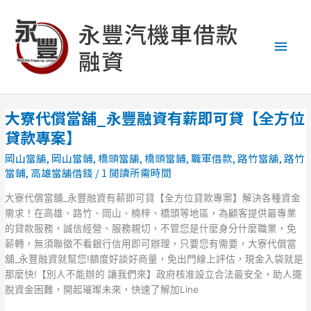
跳
主
至
永豐汽機車借款
主
要
融資
要
內
選
容
單
大寮代償當舖_永豐融資有薪即可貸【全方位
大
寮
貸款專案】
代
岡山當舖
,
岡山當鋪
,
橋頭當舖
,
橋頭當鋪
,
職軍借款
,
路竹當舖
,
路竹
償
當鋪
,
高雄當舖借錢
/
1 閱讀所需時間
當
舖
大寮代償當舖_永豐融資有薪即可貸【全方位貸款專案】解決各種資金
_
需求！在高雄、路竹、岡山、楠梓、橋頭等地區，為顧客提供最專業
永
的貸款服務，誠信經營、服務親切，不管您是什麼身分什麼職業，免
豐
薪轉，無須聯徵不看銀行信用即可辦理，只要您有需要，大寮代償當
融
舖_永豐融資就幫您!額度好談好商量，免出門線上評估，現金入袋就是
資
那麼快!【別人不能辦的 讓我們來】政府核准設立合法最安全，助人擺
有
脫資金困難，開起璀璨未來，快速了解加Line
薪