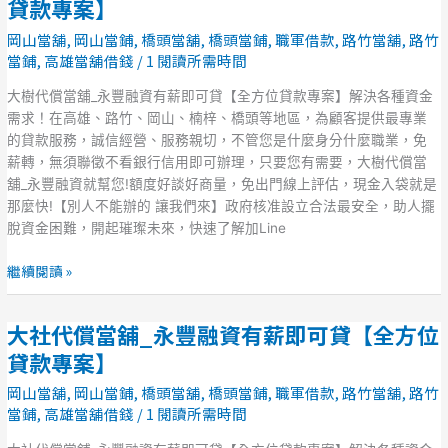
樹
貸款專案】
位
代
岡山當舖
,
岡山當鋪
,
橋頭當舖
,
橋頭當鋪
,
職軍借款
,
路竹當舖
,
路竹
貸
償
當鋪
,
高雄當舖借錢
/
1 閱讀所需時間
款
當
專
舖
大樹代償當舖_永豐融資有薪即可貸【全方位貸款專案】解決各種資金
案】
_
需求！在高雄、路竹、岡山、楠梓、橋頭等地區，為顧客提供最專業
永
的貸款服務，誠信經營、服務親切，不管您是什麼身分什麼職業，免
豐
薪轉，無須聯徵不看銀行信用即可辦理，只要您有需要，大樹代償當
融
舖_永豐融資就幫您!額度好談好商量，免出門線上評估，現金入袋就是
資
那麼快!【別人不能辦的 讓我們來】政府核准設立合法最安全，助人擺
有
脫資金困難，開起璀璨未來，快速了解加Line
薪
即
繼續閱讀 »
可
貸
大社代償當舖_永豐融資有薪即可貸【全方位
【全
大
方
社
貸款專案】
位
代
岡山當舖
,
岡山當鋪
,
橋頭當舖
,
橋頭當鋪
,
職軍借款
,
路竹當舖
,
路竹
貸
償
當鋪
,
高雄當舖借錢
/
1 閱讀所需時間
款
當
專
舖