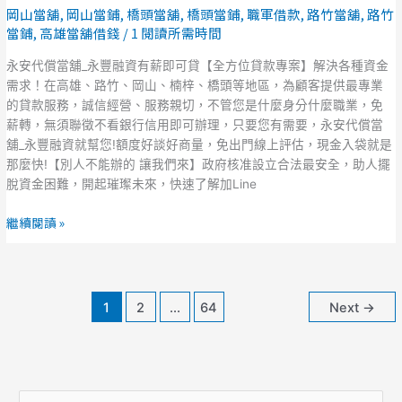
岡山當舖
,
岡山當鋪
,
橋頭當舖
,
橋頭當鋪
,
職軍借款
,
路竹當舖
,
路竹
貸
償
當鋪
,
高雄當舖借錢
/
1 閱讀所需時間
款
當
專
舖
永安代償當舖_永豐融資有薪即可貸【全方位貸款專案】解決各種資金
案】
_
需求！在高雄、路竹、岡山、楠梓、橋頭等地區，為顧客提供最專業
永
的貸款服務，誠信經營、服務親切，不管您是什麼身分什麼職業，免
豐
薪轉，無須聯徵不看銀行信用即可辦理，只要您有需要，永安代償當
融
舖_永豐融資就幫您!額度好談好商量，免出門線上評估，現金入袋就是
資
那麼快!【別人不能辦的 讓我們來】政府核准設立合法最安全，助人擺
有
脫資金困難，開起璀璨未來，快速了解加Line
薪
即
繼續閱讀 »
可
貸
【全
方
1
2
...
64
Next
→
位
貸
款
專
案】