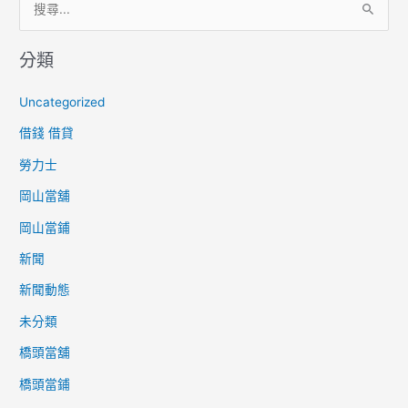
搜
尋
分類
關
鍵
Uncategorized
字
借錢 借貸
:
勞力士
岡山當舖
岡山當鋪
新聞
新聞動態
未分類
橋頭當舖
橋頭當鋪