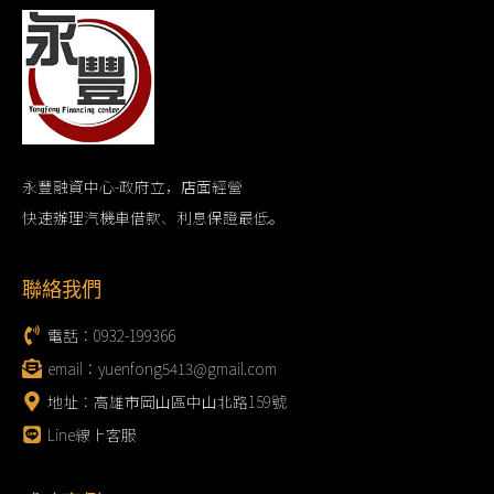
永豐融資中心-政府立，店面經營
快速辦理汽機車借款、利息保證最低。
聯絡我們
電話：0932-199366
email：yuenfong5413@gmail.com
地址：高雄市岡山區中山北路159號
Line線上客服