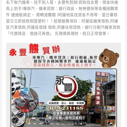
名下無汽機車，找不到人幫，永豐熊賀辦!貸款找永豐，現金快速
馬上到手!專辦汽、機車貸款：銀行瑕疵，無勞健保等各種困難案
件 通通能搞定。 周轉渡難關 !阿蓮地區找資金不用等．當日審核
當日立即放款相當便利！！經營服務項目：阿蓮區機車借款,阿蓮
區汽車借款,阿蓮區借錢 借款,阿蓮信用貸款。銀行分期汽機車貸款
「代償降息．借過可再借」 先理債再理財，假日正常營業。