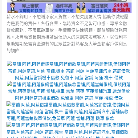
薪水不夠用，不想增添家人負擔，不想欠朋友人情!協助你減輕壓
力是我們的責任！各行各業、臨時資金不足皆可申辦，專業金融
貸款服務：不限車齡車款，手續簡便快速週轉，即時解除財務困
難。永豐融資長期秉持著誠信助人的原則來服務客人，以低利率
幫助短期急需資金週轉的民眾並針對熟客及大筆金額客戶做利息
的調降。