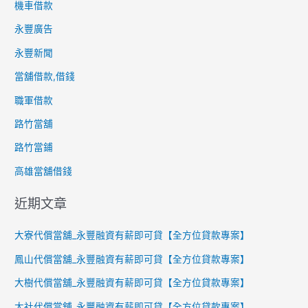
機車借款
永豐廣告
永豐新聞
當舖借款,借錢
職軍借款
路竹當舖
路竹當鋪
高雄當舖借錢
近期文章
大寮代償當舖_永豐融資有薪即可貸【全方位貸款專案】
鳳山代償當舖_永豐融資有薪即可貸【全方位貸款專案】
大樹代償當舖_永豐融資有薪即可貸【全方位貸款專案】
大社代償當舖_永豐融資有薪即可貸【全方位貸款專案】