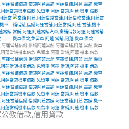
軍公教借款,信用貸款