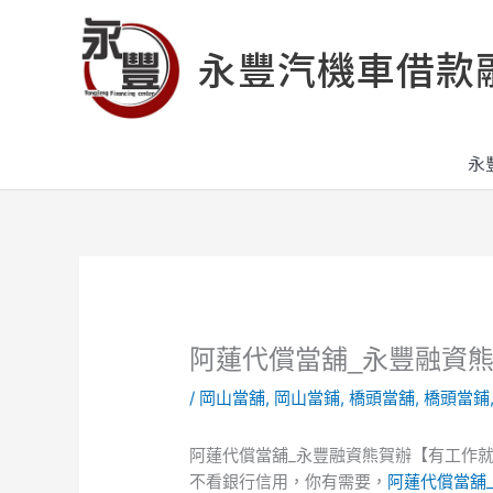
跳
至
永豐汽機車借款
主
要
內
容
永
阿蓮代償當舖_永豐融資
/
岡山當舖
,
岡山當鋪
,
橋頭當舖
,
橋頭當鋪
阿蓮代償當舖_永豐融資熊賀辦【有工作
不看銀行信用，你有需要，
阿蓮代償當舖