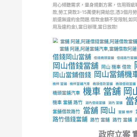
用心傾聽需求，量身規劃方案，信用瑕疵
款,勞工貸款3-15萬便利貸給您,憑3個
前還無違約金問題.借款金額不受限制,如
用及違約金),當日辦理,當日放款!
借錢岡山當舖
借錢橋頭當舖
借錢路竹當
岡山借錢當舖
岡山 機車 借款
岡山當鋪機
岡山當鋪借錢
楠梓 當鋪
楠梓當鋪汽車
橋頭借款當舖
橋頭借錢當舖
機車 當舖 岡
橋頭當鋪汽車
當
機車 當舖 路竹
湖內借錢當舖
湖內 當舖
當舖 岡山
當舖借款路竹
當舖 楠梓
路竹借錢當舖
路竹 當舖
路竹 當鋪
政府立案 