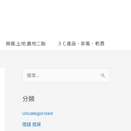
房屋.土地.農地二胎
３Ｃ產品．家電．老酒
搜
尋
關
分類
鍵
Uncategorized
字
借錢 借貸
: