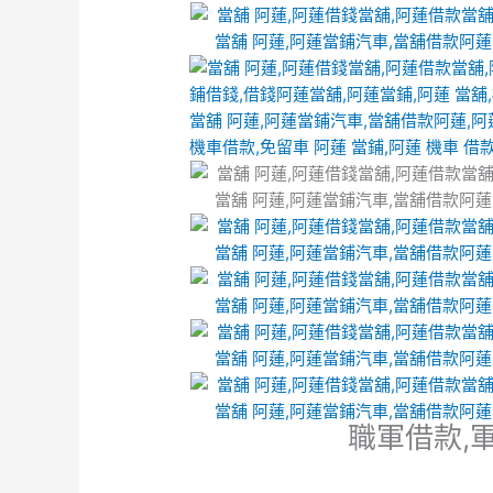
職軍借款,