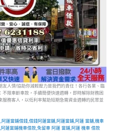
朋友人情!協助你減輕壓力是我們的責任！各行各業、臨
：不限車齡車款，手續簡便快速週轉，即時解除財務困
來服務客人，以低利率幫助短期急需資金週轉的民眾並