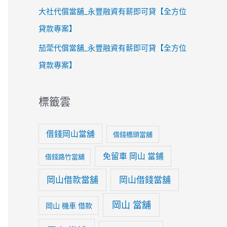
大社代償當舖_永豐融資有薪即可貸【全方位
貸款專案】
茄萣代償當舖_永豐融資有薪即可貸【全方位
貸款專案】
標籤雲
借錢岡山當舖
借錢橋頭當舖
免留車 岡山 當鋪
借錢路竹當舖
岡山借款當舖
岡山借錢當舖
岡山 當舖
岡山 機車 借款