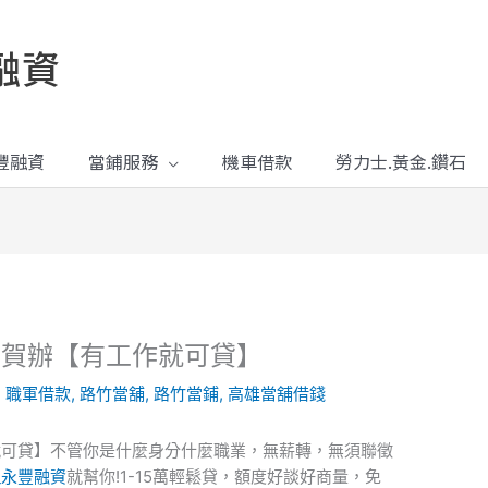
融資
豐融資
當鋪服務
機車借款
勞力士.黃金.鑽石
熊賀辦【有工作就可貸】
,
職軍借款
,
路竹當舖
,
路竹當鋪
,
高雄當舖借錢
就可貸】不管你是什麼身分什麼職業，無薪轉，無須聯徵
_永豐融資
就幫你!1-15萬輕鬆貸，額度好談好商量，免