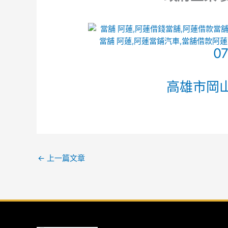
07
高雄市岡山
←
上一篇文章