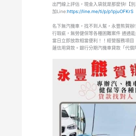
出門線上評估，現金入袋就是那麼快!【別
加Line:
https://line.me/ti/p/p1pjuOFKrS
名下無汽機車，找不到人幫，永豐熊賀辦!
行瑕疵，無勞健保等各種困難案件 通通能
當日立即放款相當便利！！經營服務項目：
蓮信用貸款。銀行分期汽機車貸款「代償