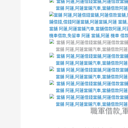
職軍借款,