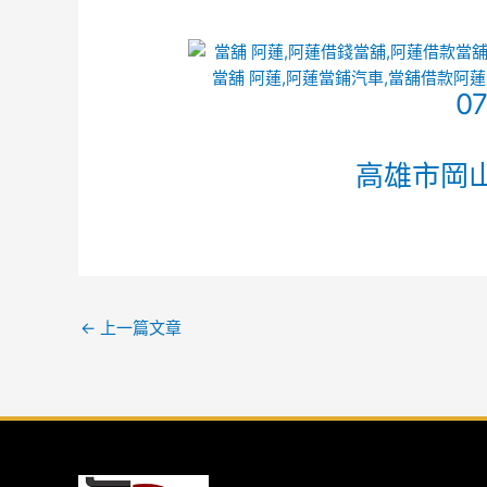
07
高雄市岡山
←
上一篇文章