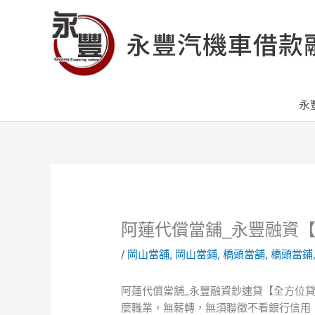
跳
至
永豐汽機車借款
主
要
內
容
永
阿蓮代償當舖_永豐融資
/
岡山當舖
,
岡山當鋪
,
橋頭當舖
,
橋頭當鋪
阿蓮代償當舖_永豐融資鈔速貸【全方位
麼職業，無薪轉，無須聯徵不看銀行信用