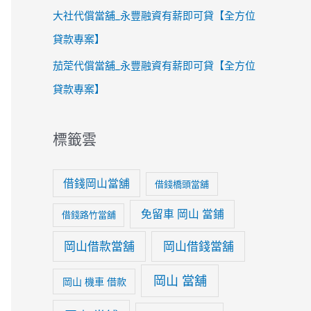
大社代償當舖_永豐融資有薪即可貸【全方位
貸款專案】
茄萣代償當舖_永豐融資有薪即可貸【全方位
貸款專案】
標籤雲
借錢岡山當舖
借錢橋頭當舖
免留車 岡山 當鋪
借錢路竹當舖
岡山借款當舖
岡山借錢當舖
岡山 當舖
岡山 機車 借款