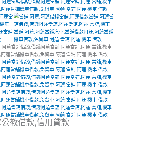
軍公教借款,信用貸款