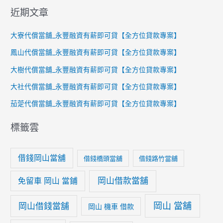
近期文章
大寮代償當舖_永豐融資有薪即可貸【全方位貸款專案】
鳳山代償當舖_永豐融資有薪即可貸【全方位貸款專案】
大樹代償當舖_永豐融資有薪即可貸【全方位貸款專案】
大社代償當舖_永豐融資有薪即可貸【全方位貸款專案】
茄萣代償當舖_永豐融資有薪即可貸【全方位貸款專案】
標籤雲
借錢岡山當舖
借錢橋頭當舖
借錢路竹當舖
岡山借款當舖
免留車 岡山 當鋪
岡山 當舖
岡山借錢當舖
岡山 機車 借款