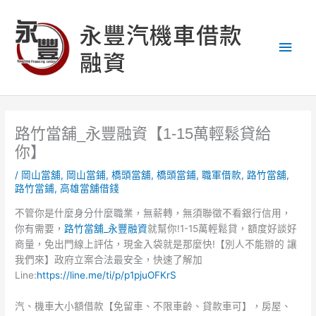
跳
主
至
永豐汽機車借款
主
要
融資
要
內
選
容
單
路竹當舖_永豐融資【1-15萬輕鬆貸給
你】
/
岡山當舖
,
岡山當鋪
,
橋頭當舖
,
橋頭當鋪
,
職軍借款
,
路竹當舖
,
路竹當鋪
,
高雄當舖借錢
不管你是什麼身分什麼職業，無薪轉，無須聯徵不看銀行信用，
你有需要，
路竹當舖_永豐融資
就幫你!1-15萬輕鬆貸，額度好談好
商量，免出門線上評估，現金入袋就是那麼快!【別人不能辦的 讓
我們來】政府立案合法最安全，快速了解加
Line:
https://line.me/ti/p/p1pjuOFKrS
汽、機車大小額借款【免留車、不限車齡、貸款車可】，房屋、