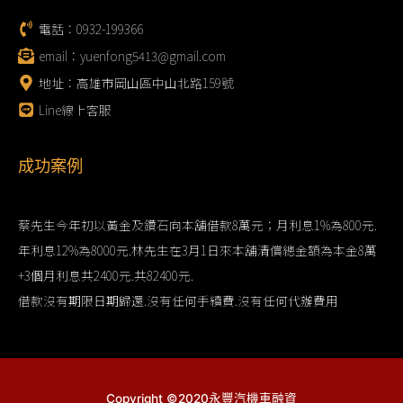
電話：0932-199366
email：yuenfong5413@gmail.com
地址：高雄市岡山區中山北路159號
Line線上客服
成功案例
蔡先生今年初以黃金及鑽石向本舖借款8萬元；月利息1%為800元.
年利息12%為8000元.林先生在3月1日來本舖清償總金額為本金8萬
+3個月利息共2400元.共82400元.
借款沒有期限日期歸還.沒有任何手續費.沒有任何代辦費用
Copyright ©2020永豐汽機車融資