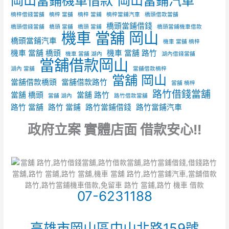
岡山當鋪機車借款
岡山當鋪汽車
楠梓借錢當舖
楠梓 當舖
楠梓 當鋪
楠梓當鋪汽車
橋頭借款當舖
橋頭當鋪借錢
橋頭借錢當舖
橋頭 當舖
橋頭 當鋪
橋頭當鋪機車借款
機車 當舖 岡山
橋頭當鋪汽車
機車 當舖 楠梓
機車 當舖 橋頭
機車 當舖 路竹
機車 當舖 湖內
湖內借錢當舖
當舖借款岡山
湖內 當舖
當舖借款楠梓
當舖 岡山
當舖借款橋頭
當舖借款路竹
當舖 楠梓
路竹借錢當舖
當舖 橋頭
當舖 路竹
當舖 湖內
路竹借款當舖
路竹 當舖
路竹 當鋪
路竹當鋪借錢
路竹當鋪汽車
政府立案 實體店面 借款安心!!
07-6231188
高雄市岡山區中山北路159號