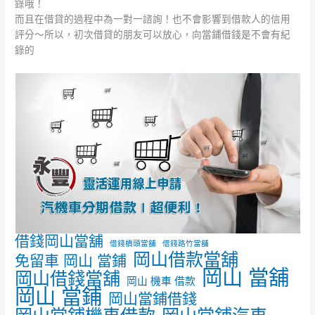
錄哦！
而且在借貸的過程中為一對一諮詢！也不會影響到借款人的信用
評分～所以，初次借貸的朋友可以放心，向當鋪借錢是不會有紀
錄的
借錢岡山當舖
借錢橋頭當舖
借錢路竹當舖
岡山借款當舖
免留車 岡山 當鋪
岡山 當舖
岡山借錢當舖
岡山 機車 借款
岡山 當鋪
岡山當鋪借錢