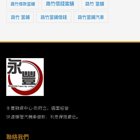
路竹借錢當舖
路竹 當舖
路竹借款當舖
路竹 當鋪
路竹當鋪借錢
路竹當鋪汽車
永豐融資中心-政府立，店面經營
快速辦理汽機車借款、利息保證最低。
聯絡我們