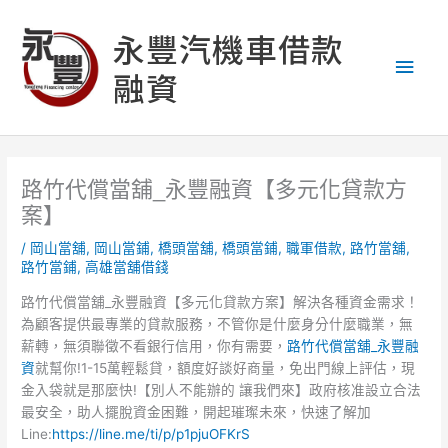
跳
主
至
永豐汽機車借款
主
要
融資
要
內
選
容
單
路竹代償當舖_永豐融資【多元化貸款方
案】
/
岡山當舖
,
岡山當鋪
,
橋頭當舖
,
橋頭當鋪
,
職軍借款
,
路竹當舖
,
路竹當鋪
,
高雄當舖借錢
路竹代償當舖_永豐融資【多元化貸款方案】解決各種資金需求！
為顧客提供最專業的貸款服務，不管你是什麼身分什麼職業，無
薪轉，無須聯徵不看銀行信用，你有需要，
路竹代償當舖_永豐融
資
就幫你!1-15萬輕鬆貸，額度好談好商量，免出門線上評估，現
金入袋就是那麼快!【別人不能辦的 讓我們來】政府核准設立合法
最安全，助人擺脫資金困難，開起璀璨未來，快速了解加
Line:
https://line.me/ti/p/p1pjuOFKrS