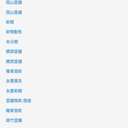
岡山當舖
岡山當鋪
新聞
新聞動態
未分類
橋頭當舖
橋頭當鋪
機車借款
永豐廣告
永豐新聞
當舖借款,借錢
職軍借款
路竹當舖