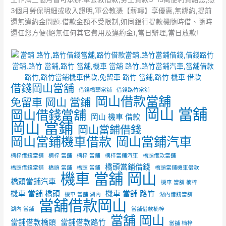
3個月勞保明細或收入證明,軍公教憑【薪轉】享優惠,無綁約,提前
還無違約金問題.借款金額不受限制,如同銀行提款機隨時借、隨時
還任您方便(絕無任何其它費用及違約金),當日辦理,當日放款!
借錢岡山當舖
借錢橋頭當舖
借錢路竹當舖
岡山借款當舖
免留車 岡山 當鋪
岡山 當舖
岡山借錢當舖
岡山 機車 借款
岡山 當鋪
岡山當鋪借錢
岡山當鋪機車借款
岡山當鋪汽車
楠梓借錢當舖
楠梓 當舖
楠梓 當鋪
楠梓當鋪汽車
橋頭借款當舖
橋頭當鋪借錢
橋頭借錢當舖
橋頭 當舖
橋頭 當鋪
橋頭當鋪機車借款
機車 當舖 岡山
橋頭當鋪汽車
機車 當舖 楠梓
機車 當舖 橋頭
機車 當舖 路竹
機車 當舖 湖內
湖內借錢當舖
當舖借款岡山
湖內 當舖
當舖借款楠梓
當舖 岡山
當舖借款橋頭
當舖借款路竹
當舖 楠梓