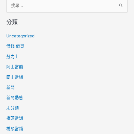
搜
尋
分類
關
鍵
Uncategorized
字
借錢 借貸
:
勞力士
岡山當舖
岡山當鋪
新聞
新聞動態
未分類
橋頭當舖
橋頭當鋪