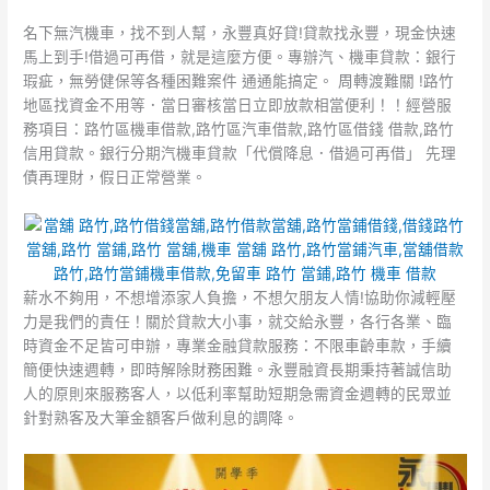
名下無汽機車，找不到人幫，永豐真好貸!貸款找永豐，現金快速
馬上到手!借過可再借，就是這麼方便。專辦汽、機車貸款：銀行
瑕疵，無勞健保等各種困難案件 通通能搞定。 周轉渡難關 !路竹
地區找資金不用等．當日審核當日立即放款相當便利！！經營服
務項目：路竹區機車借款,路竹區汽車借款,路竹區借錢 借款,路竹
信用貸款。銀行分期汽機車貸款「代償降息．借過可再借」 先理
債再理財，假日正常營業。
薪水不夠用，不想增添家人負擔，不想欠朋友人情!協助你減輕壓
力是我們的責任！關於貸款大小事，就交給永豐，各行各業、臨
時資金不足皆可申辦，專業金融貸款服務：不限車齡車款，手續
簡便快速週轉，即時解除財務困難。永豐融資長期秉持著誠信助
人的原則來服務客人，以低利率幫助短期急需資金週轉的民眾並
針對熟客及大筆金額客戶做利息的調降。