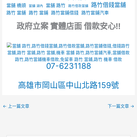
路竹借錢當舖
當舖 橋頭
當舖 路竹
當舖 湖內
路竹借款當舖
路竹 當舖
路竹 當鋪
路竹當鋪借錢
路竹當鋪汽車
政府立案 實體店面 借款安心!!
07-6231188
高雄市岡山區中山北路159號
←
上一篇文章
下一篇文章
→