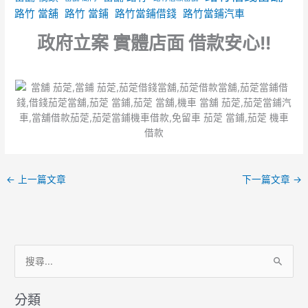
路竹 當舖
路竹 當鋪
路竹當鋪借錢
路竹當鋪汽車
政府立案 實體店面 借款安心!!
←
上一篇文章
下一篇文章
→
搜
尋
分類