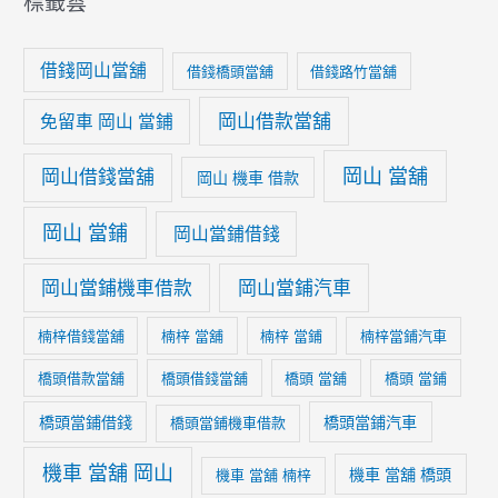
標籤雲
借錢岡山當舖
借錢橋頭當舖
借錢路竹當舖
岡山借款當舖
免留車 岡山 當鋪
岡山 當舖
岡山借錢當舖
岡山 機車 借款
岡山 當鋪
岡山當鋪借錢
岡山當鋪機車借款
岡山當鋪汽車
楠梓借錢當舖
楠梓 當舖
楠梓 當鋪
楠梓當鋪汽車
橋頭借款當舖
橋頭借錢當舖
橋頭 當舖
橋頭 當鋪
橋頭當鋪借錢
橋頭當鋪汽車
橋頭當鋪機車借款
機車 當舖 岡山
機車 當舖 橋頭
機車 當舖 楠梓