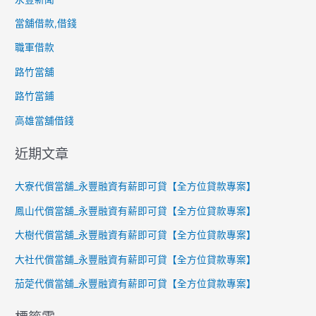
當舖借款,借錢
職軍借款
路竹當舖
路竹當鋪
高雄當舖借錢
近期文章
大寮代償當舖_永豐融資有薪即可貸【全方位貸款專案】
鳳山代償當舖_永豐融資有薪即可貸【全方位貸款專案】
大樹代償當舖_永豐融資有薪即可貸【全方位貸款專案】
大社代償當舖_永豐融資有薪即可貸【全方位貸款專案】
茄萣代償當舖_永豐融資有薪即可貸【全方位貸款專案】