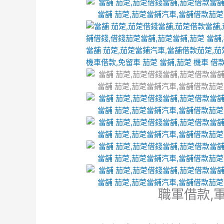
職軍借款,