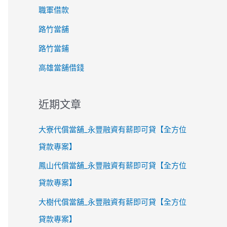
職軍借款
路竹當舖
路竹當鋪
高雄當舖借錢
近期文章
大寮代償當舖_永豐融資有薪即可貸【全方位
貸款專案】
鳳山代償當舖_永豐融資有薪即可貸【全方位
貸款專案】
大樹代償當舖_永豐融資有薪即可貸【全方位
貸款專案】