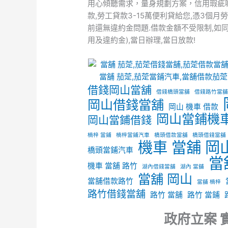
用心傾聽需求，量身規劃方案，信用瑕疵
款,勞工貸款3-15萬便利貸給您,憑3個
前還無違約金問題.借款金額不受限制,如
用及違約金),當日辦理,當日放款!
借錢岡山當舖
借錢橋頭當舖
借錢路竹當
岡山借錢當舖
岡山 機車 借款
岡山當鋪機
岡山當鋪借錢
楠梓 當鋪
楠梓當鋪汽車
橋頭借款當舖
橋頭借錢當舖
機車 當舖 岡
橋頭當鋪汽車
當
機車 當舖 路竹
湖內借錢當舖
湖內 當舖
當舖 岡山
當舖借款路竹
當舖 楠梓
路竹借錢當舖
路竹 當舖
路竹 當鋪
政府立案 