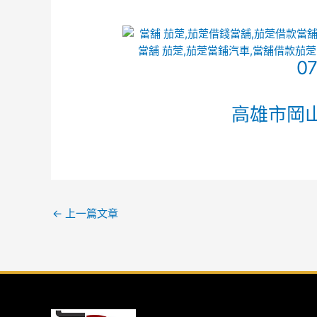
07
高雄市岡山
←
上一篇文章