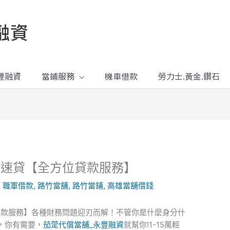
融資
豐融資
當鋪服務
機車借款
勞力士.黃金.鑽石
鈔速貸【全方位貸款服務】
,
職軍借款
,
路竹當舖
,
路竹當鋪
,
高雄當舖借錢
貸款服務】各種財務問題迎刃而解！不管你是什麼身分什
，你有需要，
茄萣代償當舖_永豐融資
就幫你!1-15萬輕