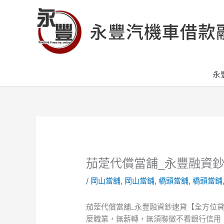
跳
至
永豐汽機車借款
主
要
內
容
永
茄萣代償當舖_永豐融資
/
岡山當舖
,
岡山當鋪
,
橋頭當舖
,
橋頭當鋪
茄萣代償當舖_永豐融資鈔速貸【全方位
麼職業，無薪轉，無須聯徵不看銀行信用