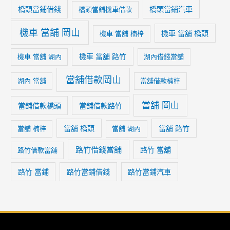
橋頭當鋪借錢
橋頭當鋪汽車
橋頭當鋪機車借款
機車 當舖 岡山
機車 當舖 橋頭
機車 當舖 楠梓
機車 當舖 路竹
機車 當舖 湖內
湖內借錢當舖
當舖借款岡山
湖內 當舖
當舖借款楠梓
當舖 岡山
當舖借款橋頭
當舖借款路竹
當舖 橋頭
當舖 路竹
當舖 楠梓
當舖 湖內
路竹借錢當舖
路竹 當舖
路竹借款當舖
路竹 當鋪
路竹當鋪借錢
路竹當鋪汽車