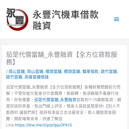
跳
主
至
永豐汽機車借款
主
要
融資
要
內
選
容
單
茄萣代償當舖_永豐融資【全方位貸款服
務】
/
岡山當舖
,
岡山當鋪
,
橋頭當舖
,
橋頭當鋪
,
職軍借款
,
路竹當舖
,
路竹當鋪
,
高雄當舖借錢
茄萣代償當舖_永豐融資【全方位貸款服務】各種財務問題迎刃而
解！不管你是什麼身分什麼職業，無薪轉，無須聯徵不看銀行信
用，你有需要，
茄萣代償當舖_永豐融資
就幫你!1-15萬輕鬆貸，額
度好談好商量，免出門線上評估，現金入袋就是那麼快!【別人不
能辦的 讓我們來】政府核准設立合法最安全，助人擺脫資金困
難，開起璀璨未來，快速了解加
Line:
https://line.me/ti/p/p1pjuOFKrS