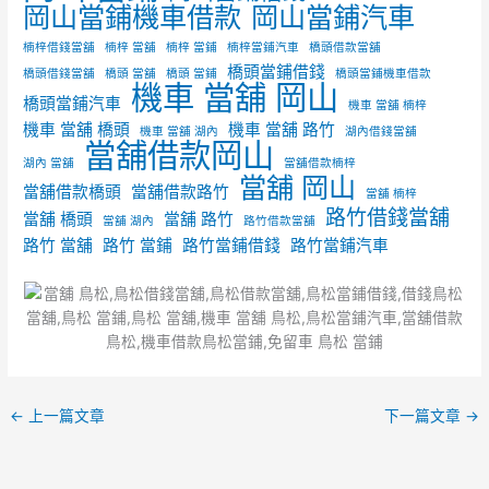
岡山當鋪機車借款
岡山當鋪汽車
楠梓借錢當舖
楠梓 當舖
楠梓 當鋪
楠梓當鋪汽車
橋頭借款當舖
橋頭當鋪借錢
橋頭借錢當舖
橋頭 當舖
橋頭 當鋪
橋頭當鋪機車借款
機車 當舖 岡山
橋頭當鋪汽車
機車 當舖 楠梓
機車 當舖 橋頭
機車 當舖 路竹
機車 當舖 湖內
湖內借錢當舖
當舖借款岡山
湖內 當舖
當舖借款楠梓
當舖 岡山
當舖借款橋頭
當舖借款路竹
當舖 楠梓
路竹借錢當舖
當舖 橋頭
當舖 路竹
當舖 湖內
路竹借款當舖
路竹 當舖
路竹 當鋪
路竹當鋪借錢
路竹當鋪汽車
←
上一篇文章
下一篇文章
→