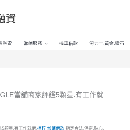
融資
豐融資
當鋪服務
機車借款
勞力士.黃金.鑽石
OGLE當舖商家評鑑5顆星.有工作就
鑑5顆星.有工作就借,
楠梓 當鋪借款
,指定合法,保密,貼心,