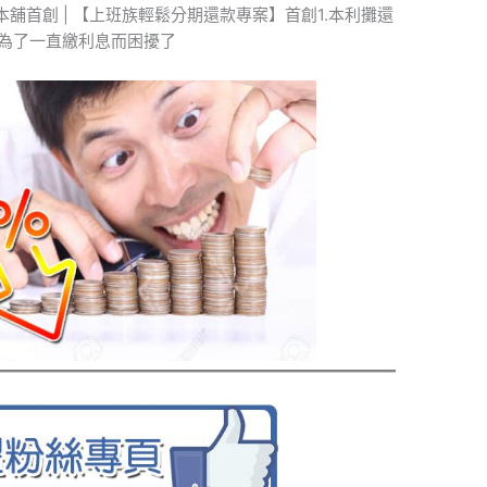
舖首創 | 【上班族輕鬆分期還款專案】首創1.本利攤還
不用為了一直繳利息而困擾了