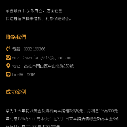
永豐融資中心-政府立，店面經營
快速辦理汽機車借款、利息保證最低。
聯絡我們
電話：0932-199366
email：yuenfong5413@gmail.com
地址：高雄市岡山區中山北路159號
Line線上客服
成功案例
蔡先生今年初以黃金及鑽石向本舖借款8萬元；月利息1%為800元.
年利息12%為8000元.林先生在3月1日來本舖清償總金額為本金8萬
+3個月利息共2400元.共82400元.