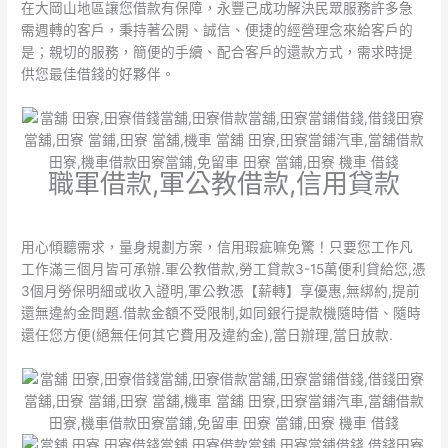
在大岡山地區讓您借款有保障，永豐己成功解決民眾服務許多急
需週轉的客戶，秉持著公開、誠信、便捷的經營理念來給客戶的
是；親切的服務，簡便的手續、配合客戶的還款方式，需求時提
供您最佳借錢的好夥伴。
職軍借款,軍公教借款,信用貸款
用心傾聽需求，量身規劃方案，信用瑕疵嘛免驚！只要您工作凡
工作滿三個月皆可承辦.軍公教借款,勞工貸款3-15萬便利貸給您,憑
3個月勞保明細或收入證明,軍公教憑【薪轉】享優惠,無綁約,提前
還無違約金問題.借款金額不受限制,如同銀行提款機隨時借、隨時
還任您方便(絕無任何其它費用及違約金),當日辦理,當日放款.