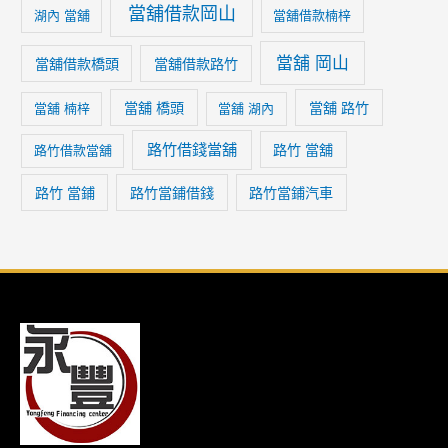
當舖借款岡山
湖內 當舖
當舖借款楠梓
當舖 岡山
當舖借款橋頭
當舖借款路竹
當舖 橋頭
當舖 路竹
當舖 楠梓
當舖 湖內
路竹借錢當舖
路竹 當舖
路竹借款當舖
路竹 當鋪
路竹當鋪借錢
路竹當鋪汽車