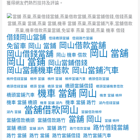
獲得網友們熱烈技持及評論。
借錢岡山當舖
借錢橋頭當舖
借錢路竹當舖
岡山借款當舖
免留車 岡山 當鋪
岡山 當舖
岡山借錢當舖
岡山 機車 借款
岡山 當鋪
岡山當鋪借錢
岡山當鋪機車借款
岡山當鋪汽車
楠梓借錢當舖
楠梓 當舖
楠梓 當鋪
楠梓當鋪汽車
橋頭借款當舖
橋頭當鋪借錢
橋頭借錢當舖
橋頭 當舖
橋頭 當鋪
橋頭當鋪機車借款
機車 當舖 岡山
橋頭當鋪汽車
機車 當舖 楠梓
機車 當舖 橋頭
機車 當舖 路竹
機車 當舖 湖內
湖內借錢當舖
當舖借款岡山
湖內 當舖
當舖借款楠梓
當舖 岡山
當舖借款橋頭
當舖借款路竹
當舖 楠梓
路竹借錢當舖
當舖 橋頭
當舖 路竹
當舖 湖內
路竹借款當舖
路竹 當舖
路竹 當鋪
路竹當鋪借錢
路竹當鋪汽車