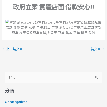
政府立案 實體店面 借款安心!!
←
上一篇文章
下一篇文章
→
搜
尋
分類
關
鍵
Uncategorized