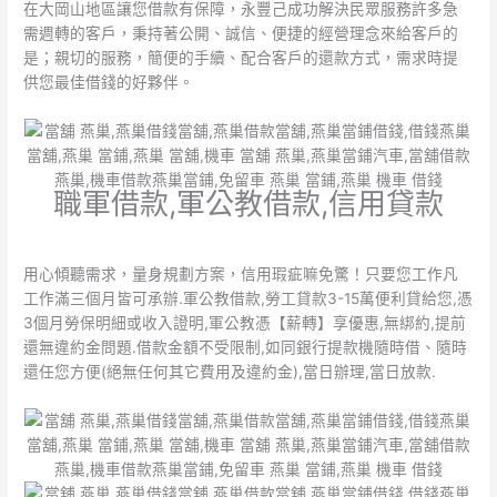
在大岡山地區讓您借款有保障，永豐己成功解決民眾服務許多急
需週轉的客戶，秉持著公開、誠信、便捷的經營理念來給客戶的
是；親切的服務，簡便的手續、配合客戶的還款方式，需求時提
供您最佳借錢的好夥伴。
職軍借款,軍公教借款,信用貸款
用心傾聽需求，量身規劃方案，信用瑕疵嘛免驚！只要您工作凡
工作滿三個月皆可承辦.軍公教借款,勞工貸款3-15萬便利貸給您,憑
3個月勞保明細或收入證明,軍公教憑【薪轉】享優惠,無綁約,提前
還無違約金問題.借款金額不受限制,如同銀行提款機隨時借、隨時
還任您方便(絕無任何其它費用及違約金),當日辦理,當日放款.