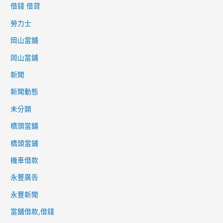
字
借錢 借貸
:
勞力士
岡山當舖
岡山當鋪
新聞
新聞動態
未分類
橋頭當舖
橋頭當鋪
機車借款
永豐廣告
永豐新聞
當舖借款,借錢