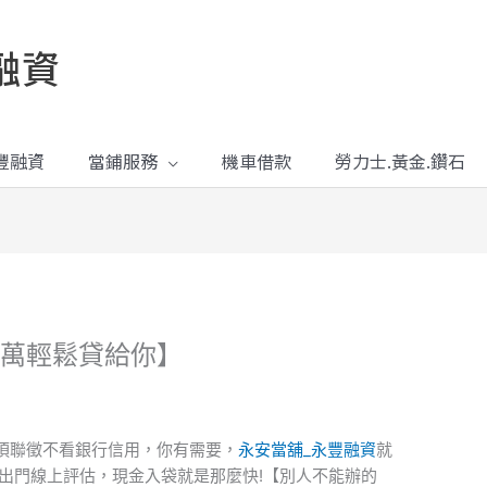
融資
豐融資
當鋪服務
機車借款
勞力士.黃金.鑽石
5萬輕鬆貸給你】
須聯徵不看銀行信用，你有需要，
永安當舖_永豐融資
就
，免出門線上評估，現金入袋就是那麼快!【別人不能辦的