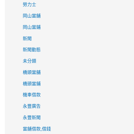
勞力士
岡山當舖
岡山當鋪
新聞
新聞動態
未分類
橋頭當舖
橋頭當鋪
機車借款
永豐廣告
永豐新聞
當舖借款,借錢