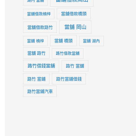
湖內 當舖
當舖借款橋頭
當舖借款楠梓
當舖 岡山
當舖借款路竹
當舖 橋頭
當舖 楠梓
當舖 湖內
當舖 路竹
路竹借款當舖
路竹借錢當舖
路竹 當舖
路竹 當鋪
路竹當鋪借錢
路竹當鋪汽車