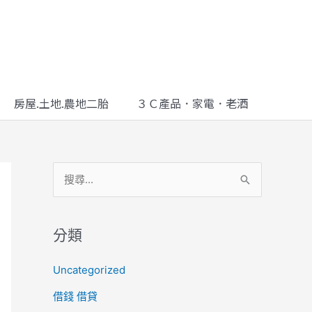
房屋.土地.農地二胎
３Ｃ產品．家電．老酒
搜
尋
關
分類
鍵
Uncategorized
字
借錢 借貸
: