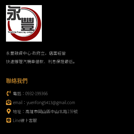
永豐融資中心-政府立，店面經營
快速辦理汽機車借款、利息保證最低。
聯絡我們
電話：0932-199366
email：yuenfong5413@gmail.com
地址：高雄市岡山區中山北路159號
Line線上客服