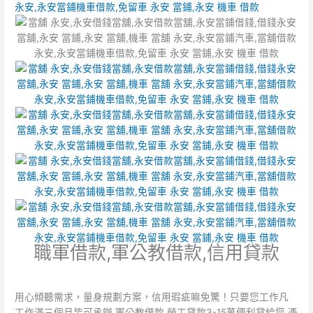
職軍借款,軍公教借款,信用貸款
用心傾聽需求，量身規劃方案，信用瑕疵嘛免驚！只要您工作凡
工作滿三個月皆可承辦.軍公教借款,勞工貸款3-15萬便利貸給您,憑