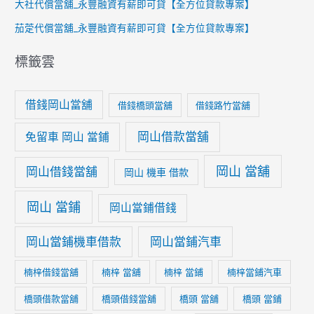
大社代償當舖_永豐融資有薪即可貸【全方位貸款專案】
茄萣代償當舖_永豐融資有薪即可貸【全方位貸款專案】
標籤雲
借錢岡山當舖
借錢橋頭當舖
借錢路竹當舖
岡山借款當舖
免留車 岡山 當鋪
岡山 當舖
岡山借錢當舖
岡山 機車 借款
岡山 當鋪
岡山當鋪借錢
岡山當鋪機車借款
岡山當鋪汽車
楠梓借錢當舖
楠梓 當舖
楠梓 當鋪
楠梓當鋪汽車
橋頭借款當舖
橋頭借錢當舖
橋頭 當舖
橋頭 當鋪