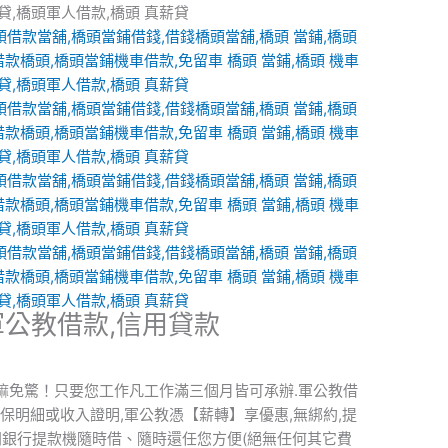
軍公教借款,信用貸款
嘛免驚！只要您工作凡工作滿三個月皆可承辦.軍公教借
月勞保明細或收入證明,軍公教憑【薪轉】享優惠,無綁約,提
同銀行提款機隨時借、隨時還任您方便(絕無任何其它費