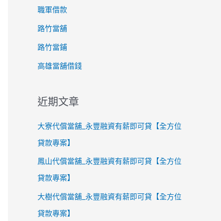
職軍借款
路竹當舖
路竹當鋪
高雄當舖借錢
近期文章
大寮代償當舖_永豐融資有薪即可貸【全方位
貸款專案】
鳳山代償當舖_永豐融資有薪即可貸【全方位
貸款專案】
大樹代償當舖_永豐融資有薪即可貸【全方位
貸款專案】