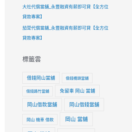
大社代償當舖_永豐融資有薪即可貸【全方位
貸款專案】
茄萣代償當舖_永豐融資有薪即可貸【全方位
貸款專案】
標籤雲
借錢岡山當舖
借錢橋頭當舖
免留車 岡山 當鋪
借錢路竹當舖
岡山借款當舖
岡山借錢當舖
岡山 當舖
岡山 機車 借款