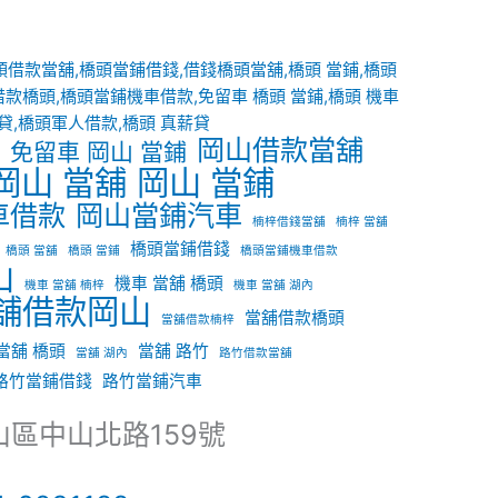
岡山借款當舖
免留車 岡山 當鋪
舖
岡山 當舖
岡山 當鋪
車借款
岡山當鋪汽車
楠梓借錢當舖
楠梓 當舖
橋頭當鋪借錢
橋頭 當舖
橋頭 當鋪
橋頭當鋪機車借款
山
機車 當舖 橋頭
機車 當舖 楠梓
機車 當舖 湖內
舖借款岡山
當舖借款橋頭
當舖借款楠梓
當舖 橋頭
當舖 路竹
當舖 湖內
路竹借款當舖
路竹當鋪借錢
路竹當鋪汽車
區中山北路159號