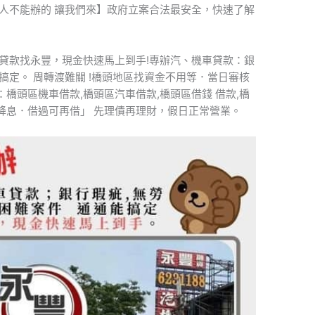
人不能辦的 讓我們來】政府立案合法最安全，快速了解
貸款找永豐，現金快速馬上到手!專辦汽、機車貸款：銀
搞定。 周轉渡難關 !橋頭地區找資金不用等．當日審核
橋頭區機車借款,橋頭區汽車借款,橋頭區借錢 借款,橋
降息．借過可再借」 先理債再理財，假日正常營業。