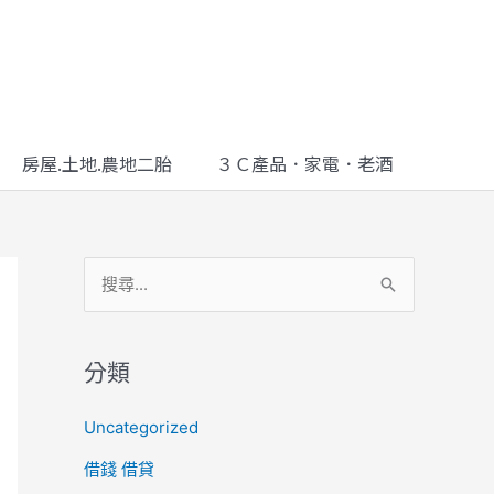
房屋.土地.農地二胎
３Ｃ產品．家電．老酒
搜
尋
關
分類
鍵
Uncategorized
字
借錢 借貸
: