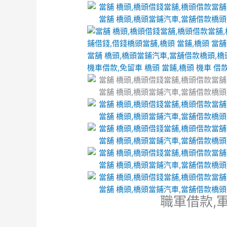
職軍借款,