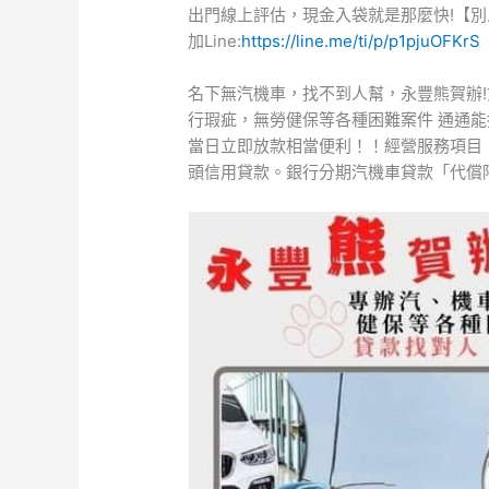
出門線上評估，現金入袋就是那麼快!【別
加Line:
https://line.me/ti/p/p1pjuOFKrS
名下無汽機車，找不到人幫，永豐熊賀辦!
行瑕疵，無勞健保等各種困難案件 通通能
當日立即放款相當便利！！經營服務項目：
頭信用貸款。銀行分期汽機車貸款「代償