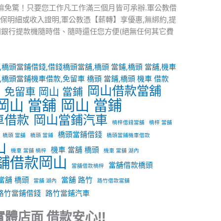
嘛免驚！只要您工作凡工作滿三個月皆可承辦.軍公教借
月勞保明細或收入證明,軍公教憑【薪轉】享優惠,無綁約,提
同銀行提款機隨時借、隨時還任您方便(絕無任何其它費
岡山借款當舖
免留車 岡山 當鋪
舖
岡山 當舖
岡山 當鋪
車借款
岡山當鋪汽車
楠梓借錢當舖
楠梓 當舖
橋頭當鋪借錢
橋頭 當舖
橋頭 當鋪
橋頭當鋪機車借款
山
機車 當舖 橋頭
機車 當舖 楠梓
機車 當舖 湖內
舖借款岡山
當舖借款橋頭
當舖借款楠梓
當舖 橋頭
當舖 路竹
當舖 湖內
路竹借款當舖
路竹當鋪借錢
路竹當鋪汽車
實體店面 借款安心!!