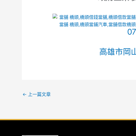
07
高雄市岡山
←
上一篇文章