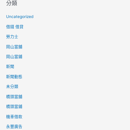
分類
關
鍵
Uncategorized
字
借錢 借貸
:
勞力士
岡山當舖
岡山當鋪
新聞
新聞動態
未分類
橋頭當舖
橋頭當鋪
機車借款
永豐廣告