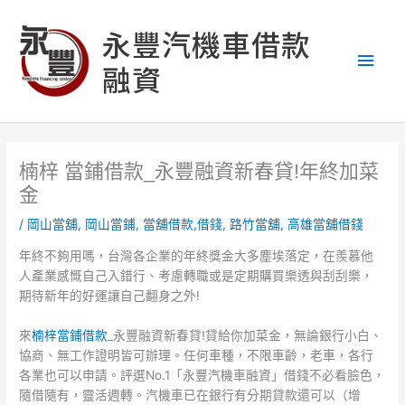
跳
主
至
永豐汽機車借款
主
要
融資
要
內
選
容
單
楠梓 當鋪借款_永豐融資新春貸!年終加菜
金
/
岡山當舖
,
岡山當鋪
,
當舖借款,借錢
,
路竹當舖
,
高雄當舖借錢
年終不夠用嗎，台灣各企業的年終獎金大多塵埃落定，在羨慕他
人產業感慨自己入錯行、考慮轉職或是定期購買樂透與刮刮樂，
期待新年的好運讓自己翻身之外!
來
楠梓當鋪借款
_永豐融資新春貸!貸給你加菜金，無論銀行小白、
協商、無工作證明皆可辦理。任何車種，不限車齡，老車，各行
各業也可以申請。評選No.1「永豐汽機車融資」借錢不必看臉色，
隨借隨有，靈活週轉。汽機車已在銀行有分期貸款還可以（增