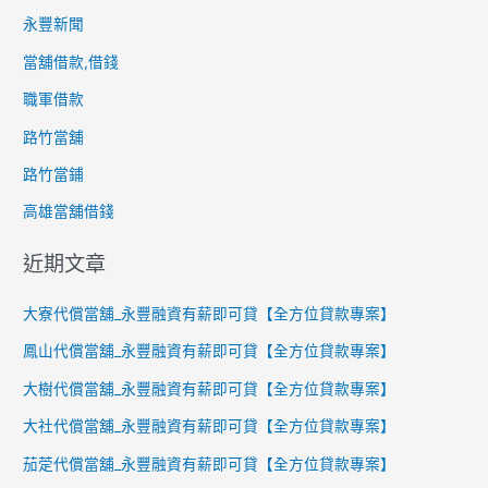
永豐新聞
當舖借款,借錢
職軍借款
路竹當舖
路竹當鋪
高雄當舖借錢
近期文章
大寮代償當舖_永豐融資有薪即可貸【全方位貸款專案】
鳳山代償當舖_永豐融資有薪即可貸【全方位貸款專案】
大樹代償當舖_永豐融資有薪即可貸【全方位貸款專案】
大社代償當舖_永豐融資有薪即可貸【全方位貸款專案】
茄萣代償當舖_永豐融資有薪即可貸【全方位貸款專案】