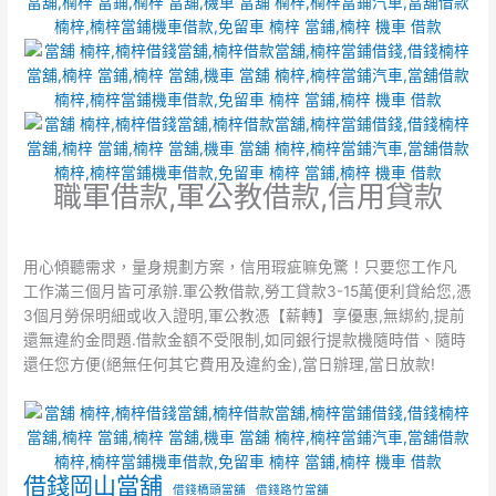
職軍借款,軍公教借款,信用貸款
用心傾聽需求，量身規劃方案，信用瑕疵嘛免驚！只要您工作凡
工作滿三個月皆可承辦.軍公教借款,勞工貸款3-15萬便利貸給您,憑
3個月勞保明細或收入證明,軍公教憑【薪轉】享優惠,無綁約,提前
還無違約金問題.借款金額不受限制,如同銀行提款機隨時借、隨時
還任您方便(絕無任何其它費用及違約金),當日辦理,當日放款!
借錢岡山當舖
借錢橋頭當舖
借錢路竹當舖