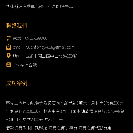
快速辦理汽機車借款、利息保證最低。
聯絡我們
電話：0932-199366
email：yuenfong5413@gmail.com
地址：高雄市岡山區中山北路159號
Line線上客服
成功案例
蔡先生今年初以黃金及鑽石向本舖借款8萬元；月利息1%為800元.
年利息12%為8000元.林先生在3月1日來本舖清償總金額為本金8萬
+3個月利息共2400元.共82400元.
借款沒有期限日期歸還.沒有任何手續費.沒有任何代辦費用