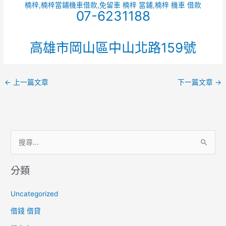
07-6231188
高雄市岡山區中山北路159號
←
上一篇文章
下一篇文章
→
搜
尋
分類
關
鍵
Uncategorized
字
借錢 借貸
: