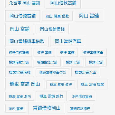
岡山借款當舖
免留車 岡山 當鋪
岡山 當舖
岡山借錢當舖
岡山 機車 借款
岡山 當鋪
岡山當鋪借錢
岡山當鋪機車借款
岡山當鋪汽車
楠梓借錢當舖
楠梓 當舖
楠梓 當鋪
楠梓當鋪汽車
橋頭借款當舖
橋頭借錢當舖
橋頭 當舖
橋頭 當鋪
橋頭當鋪借錢
橋頭當鋪汽車
橋頭當鋪機車借款
機車 當舖 岡山
機車 當舖 橋頭
機車 當舖 楠梓
機車 當舖 路竹
機車 當舖 湖內
湖內借錢當舖
當舖借款岡山
湖內 當舖
當舖借款楠梓