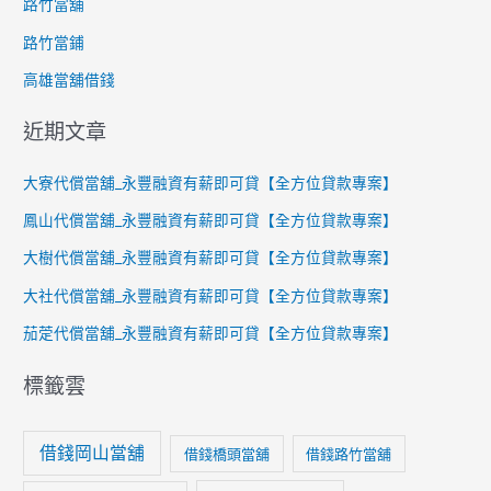
路竹當舖
路竹當鋪
高雄當舖借錢
近期文章
大寮代償當舖_永豐融資有薪即可貸【全方位貸款專案】
鳳山代償當舖_永豐融資有薪即可貸【全方位貸款專案】
大樹代償當舖_永豐融資有薪即可貸【全方位貸款專案】
大社代償當舖_永豐融資有薪即可貸【全方位貸款專案】
茄萣代償當舖_永豐融資有薪即可貸【全方位貸款專案】
標籤雲
借錢岡山當舖
借錢橋頭當舖
借錢路竹當舖