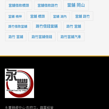
當舖 岡山
當舖借款橋頭
當舖借款路竹
當舖 橋頭
當舖 路竹
當舖 楠梓
當舖 湖內
路竹借錢當舖
路竹 當舖
路竹借款當舖
路竹 當鋪
路竹當鋪借錢
路竹當鋪汽車
永豐融資中心-政府立，店面經營