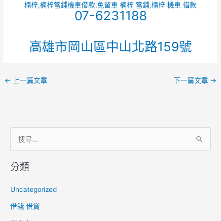
07-6231188
高雄市岡山區中山北路159號
←
上一篇文章
下一篇文章
→
搜
尋
分類
關
鍵
Uncategorized
字
借錢 借貸
: