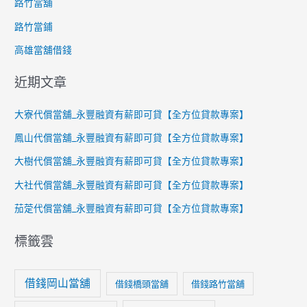
路竹當舖
路竹當鋪
高雄當舖借錢
近期文章
大寮代償當舖_永豐融資有薪即可貸【全方位貸款專案】
鳳山代償當舖_永豐融資有薪即可貸【全方位貸款專案】
大樹代償當舖_永豐融資有薪即可貸【全方位貸款專案】
大社代償當舖_永豐融資有薪即可貸【全方位貸款專案】
茄萣代償當舖_永豐融資有薪即可貸【全方位貸款專案】
標籤雲
借錢岡山當舖
借錢橋頭當舖
借錢路竹當舖