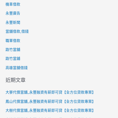
機車借款
永豐廣告
永豐新聞
當舖借款,借錢
職軍借款
路竹當舖
路竹當鋪
高雄當舖借錢
近期文章
大寮代償當舖_永豐融資有薪即可貸【全方位貸款專案】
鳳山代償當舖_永豐融資有薪即可貸【全方位貸款專案】
大樹代償當舖_永豐融資有薪即可貸【全方位貸款專案】