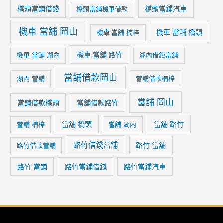
橋頭當鋪借錢
橋頭當鋪汽車
橋頭當鋪機車借款
機車 當舖 岡山
機車 當舖 橋頭
機車 當舖 楠梓
機車 當舖 路竹
機車 當舖 湖內
湖內借錢當舖
當舖借款岡山
湖內 當舖
當舖借款楠梓
當舖 岡山
當舖借款橋頭
當舖借款路竹
當舖 橋頭
當舖 路竹
當舖 楠梓
當舖 湖內
路竹借錢當舖
路竹 當舖
路竹借款當舖
路竹 當鋪
路竹當鋪借錢
路竹當鋪汽車