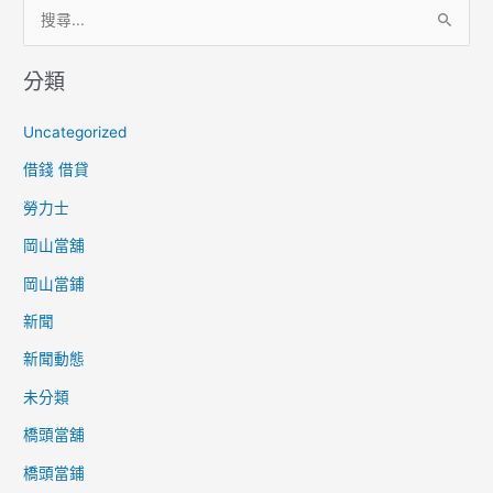
搜
尋
分類
關
鍵
Uncategorized
字
借錢 借貸
:
勞力士
岡山當舖
岡山當鋪
新聞
新聞動態
未分類
橋頭當舖
橋頭當鋪