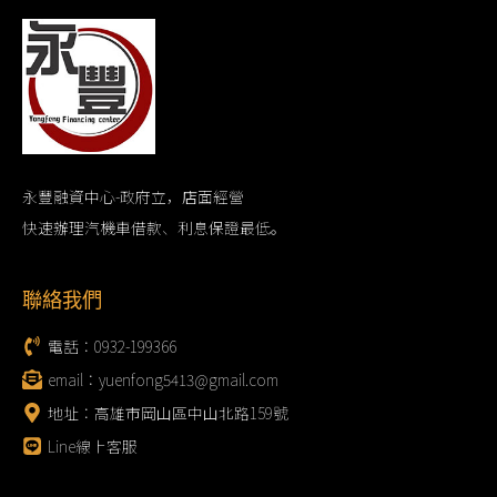
永豐融資中心-政府立，店面經營
快速辦理汽機車借款、利息保證最低。
聯絡我們
電話：0932-199366
email：yuenfong5413@gmail.com
地址：高雄市岡山區中山北路159號
Line線上客服