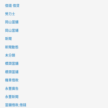
字
借錢 借貸
:
勞力士
岡山當舖
岡山當鋪
新聞
新聞動態
未分類
橋頭當舖
橋頭當鋪
機車借款
永豐廣告
永豐新聞
當舖借款,借錢