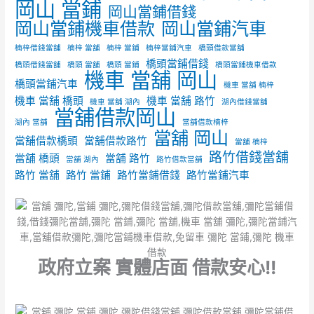
岡山 當鋪
岡山當鋪借錢
岡山當鋪機車借款
岡山當鋪汽車
楠梓借錢當舖
楠梓 當舖
楠梓 當鋪
楠梓當鋪汽車
橋頭借款當舖
橋頭當鋪借錢
橋頭借錢當舖
橋頭 當舖
橋頭 當鋪
橋頭當鋪機車借款
機車 當舖 岡山
橋頭當鋪汽車
機車 當舖 楠梓
機車 當舖 橋頭
機車 當舖 路竹
機車 當舖 湖內
湖內借錢當舖
當舖借款岡山
湖內 當舖
當舖借款楠梓
當舖 岡山
當舖借款橋頭
當舖借款路竹
當舖 楠梓
路竹借錢當舖
當舖 橋頭
當舖 路竹
當舖 湖內
路竹借款當舖
路竹 當舖
路竹 當鋪
路竹當鋪借錢
路竹當鋪汽車
政府立案 實體店面 借款安心!!