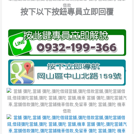
按下以下按鈕專員立即回覆