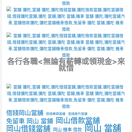
各行各職<無論有薪轉或領現金>來
就借
借錢岡山當舖
借錢橋頭當舖
借錢路竹當舖
岡山借款當舖
免留車 岡山 當鋪
岡山 當舖
岡山借錢當舖
岡山 機車 借款