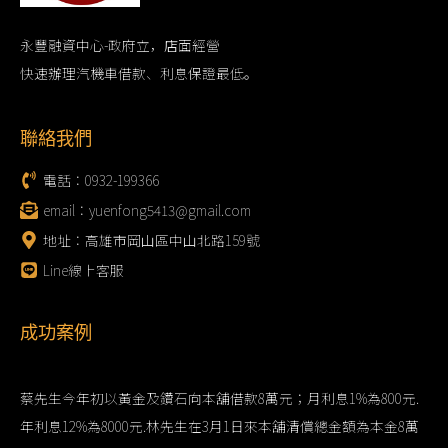
永豐融資中心-政府立，店面經營
快速辦理汽機車借款、利息保證最低。
聯絡我們
電話：0932-199366
email：yuenfong5413@gmail.com
地址：高雄市岡山區中山北路159號
Line線上客服
成功案例
蔡先生今年初以黃金及鑽石向本舖借款8萬元；月利息1%為800元.
年利息12%為8000元.林先生在3月1日來本舖清償總金額為本金8萬