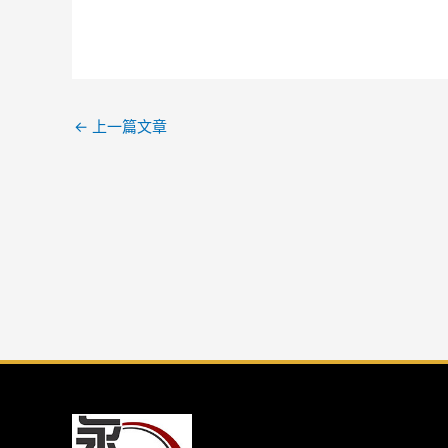
←
上一篇文章