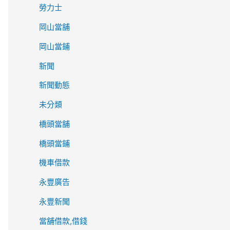
勞力士
岡山當舖
岡山當鋪
新聞
新聞動態
未分類
橋頭當舖
橋頭當鋪
機車借款
永豐廣告
永豐新聞
當舖借款,借錢