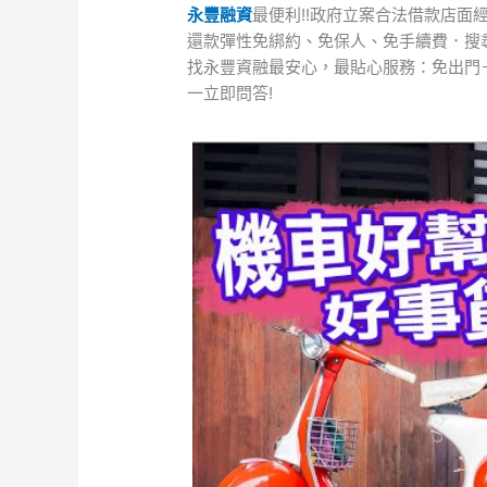
永豐融資
最便利!!政府立案合法借款店面
還款彈性免綁約、免保人、免手續費．搜尋
找永豐資融最安心，最貼心服務：免出門＋L
一立即問答!