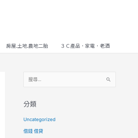
房屋.土地.農地二胎
３Ｃ產品．家電．老酒
搜
尋
關
分類
鍵
Uncategorized
字
借錢 借貸
: