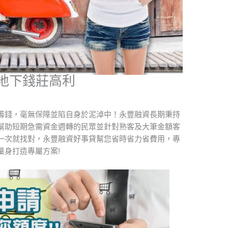
地下錢莊高利
籌錢，毫無保障並陷自身於泥淖中！永豐融資長期秉持
幫助短期急需資金週轉的民眾並針對熟客及大筆金額客
一次就找對，永豐融資好事貸幫您省時省力省費用，專
量身打造專屬方案!