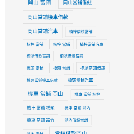
岡山 當鋪
岡山當鋪借錢
岡山當鋪機車借款
岡山當鋪汽車
楠梓借錢當舖
楠梓 當舖
楠梓 當鋪
楠梓當鋪汽車
橋頭借款當舖
橋頭借錢當舖
橋頭當鋪借錢
橋頭 當舖
橋頭 當鋪
橋頭當鋪汽車
橋頭當鋪機車借款
機車 當舖 岡山
機車 當舖 楠梓
機車 當舖 橋頭
機車 當舖 湖內
機車 當舖 路竹
湖內借錢當舖
當舖借款岡山