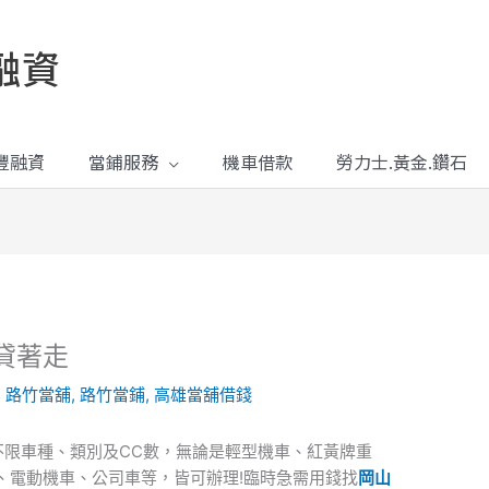
融資
豐融資
當鋪服務
機車借款
勞力士.黃金.鑽石
貸著走
,
路竹當舖
,
路竹當鋪
,
高雄當舖借錢
款不限車種、類別及CC數，無論是輕型機車、紅黃牌重
、電動機車、公司車等，皆可辦理!臨時急需用錢找
岡山