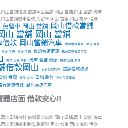
岡山借款當舖
免留車 岡山 當鋪
舖
岡山 當舖
岡山 當鋪
車借款
岡山當鋪汽車
楠梓借錢當舖
楠梓 當舖
橋頭當鋪借錢
橋頭 當舖
橋頭 當鋪
橋頭當鋪機車借款
山
機車 當舖 橋頭
機車 當舖 楠梓
機車 當舖 湖內
舖借款岡山
當舖借款橋頭
當舖借款楠梓
當舖 橋頭
當舖 路竹
當舖 湖內
路竹借款當舖
路竹當鋪借錢
路竹當鋪汽車
實體店面 借款安心!!