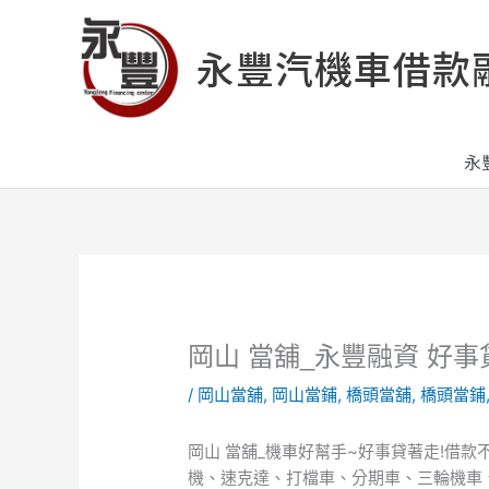
跳
至
永豐汽機車借款
主
要
內
容
永
岡山 當舖_永豐融資 好事
/
岡山當舖
,
岡山當鋪
,
橋頭當舖
,
橋頭當鋪
岡山 當舖_機車好幫手~好事貸著走!借
機、速克達、打檔車、分期車、三輪機車