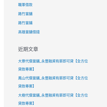
職軍借款
路竹當舖
路竹當鋪
高雄當舖借錢
近期文章
大寮代償當舖_永豐融資有薪即可貸【全方位
貸款專案】
鳳山代償當舖_永豐融資有薪即可貸【全方位
貸款專案】
大樹代償當舖_永豐融資有薪即可貸【全方位
貸款專案】