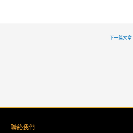
下一篇文章
聯絡我們