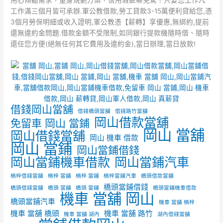
工作滿三個月皆可承辦.軍公教借款,勞工貸款3-15萬便利貸給您,憑
3個月勞保明細或收入證明,軍公教憑【薪轉】享優惠,無綁約,提前
還無違約金問題.借款金額不受限制,如同銀行提款機隨時借、隨時
還任您方便(絕無任何其它費用及違約金),當日辦理,當日放款!
借錢岡山當舖
借錢橋頭當舖
借錢路竹當舖
岡山借款當舖
免留車 岡山 當鋪
岡山 當舖
岡山借錢當舖
岡山 機車 借款
岡山 當鋪
岡山當鋪借錢
岡山當鋪機車借款
岡山當鋪汽車
楠梓借錢當舖
楠梓 當舖
楠梓 當鋪
楠梓當鋪汽車
橋頭借款當舖
橋頭當鋪借錢
橋頭借錢當舖
橋頭 當舖
橋頭 當鋪
橋頭當鋪機車借款
機車 當舖 岡山
橋頭當鋪汽車
機車 當舖 楠梓
機車 當舖 橋頭
機車 當舖 路竹
機車 當舖 湖內
湖內借錢當舖