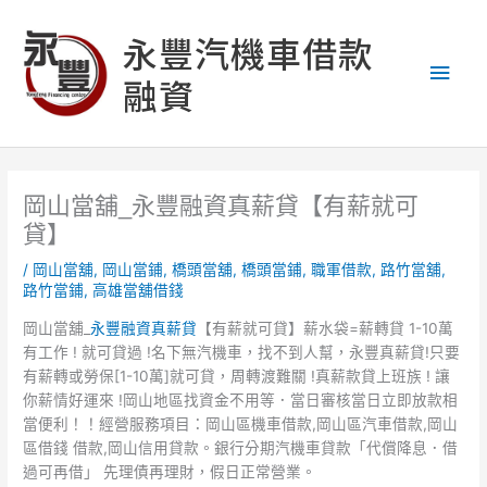
跳
主
至
永豐汽機車借款
主
要
融資
要
內
選
容
單
岡山當舖_永豐融資真薪貸【有薪就可
貸】
/
岡山當舖
,
岡山當鋪
,
橋頭當舖
,
橋頭當鋪
,
職軍借款
,
路竹當舖
,
路竹當鋪
,
高雄當舖借錢
岡山當舖_
永豐融資真薪貸
【有薪就可貸】薪水袋=薪轉貸 1-10萬
有工作 ! 就可貸過 !名下無汽機車，找不到人幫，永豐真薪貸!只要
有薪轉或勞保[1-10萬]就可貸，周轉渡難關 !真薪款貸上班族 ! 讓
你薪情好運來 !岡山地區找資金不用等．當日審核當日立即放款相
當便利！！經營服務項目：岡山區機車借款,岡山區汽車借款,岡山
區借錢 借款,岡山信用貸款。銀行分期汽機車貸款「代償降息．借
過可再借」 先理債再理財，假日正常營業。