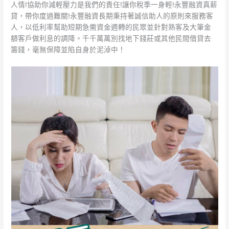
人情!協助你減輕壓力是我們的責任!讓你稅季一身輕!永豐融資真薪
貸，帶你度過難關!永豐融資長期秉持著誠信助人的原則來服務客
人，以低利率幫助短期急需資金週轉的民眾並針對熟客及大筆金
額客戶做利息的調降。千千萬萬別找地下錢莊或其他民間借貸去
籌錢，毫無保障並陷自身於泥淖中！