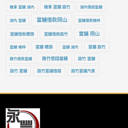
機車 當舖 路竹
機車 當舖 湖內
湖內借錢當舖
當舖借款岡山
湖內 當舖
當舖借款楠梓
當舖 岡山
當舖借款橋頭
當舖借款路竹
當舖 橋頭
當舖 路竹
當舖 楠梓
當舖 湖內
路竹借錢當舖
路竹 當舖
路竹借款當舖
路竹 當鋪
路竹當鋪借錢
路竹當鋪汽車