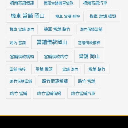
橋頭當鋪借錢
橋頭當鋪汽車
橋頭當鋪機車借款
機車 當舖 岡山
機車 當舖 橋頭
機車 當舖 楠梓
機車 當舖 路竹
機車 當舖 湖內
湖內借錢當舖
當舖借款岡山
湖內 當舖
當舖借款楠梓
當舖 岡山
當舖借款橋頭
當舖借款路竹
當舖 橋頭
當舖 路竹
當舖 楠梓
當舖 湖內
路竹借錢當舖
路竹 當舖
路竹借款當舖
路竹 當鋪
路竹當鋪借錢
路竹當鋪汽車