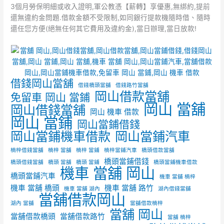
3個月勞保明細或收入證明,軍公教憑【薪轉】享優惠,無綁約,提前
還無違約金問題.借款金額不受限制,如同銀行提款機隨時借、隨時
還任您方便(絕無任何其它費用及違約金),當日辦理,當日放款!
借錢岡山當舖
借錢橋頭當舖
借錢路竹當舖
岡山借款當舖
免留車 岡山 當鋪
岡山 當舖
岡山借錢當舖
岡山 機車 借款
岡山 當鋪
岡山當鋪借錢
岡山當鋪機車借款
岡山當鋪汽車
楠梓借錢當舖
楠梓 當舖
楠梓 當鋪
楠梓當鋪汽車
橋頭借款當舖
橋頭當鋪借錢
橋頭借錢當舖
橋頭 當舖
橋頭 當鋪
橋頭當鋪機車借款
機車 當舖 岡山
橋頭當鋪汽車
機車 當舖 楠梓
機車 當舖 橋頭
機車 當舖 路竹
機車 當舖 湖內
湖內借錢當舖
當舖借款岡山
湖內 當舖
當舖借款楠梓
當舖 岡山
當舖借款橋頭
當舖借款路竹
當舖 楠梓