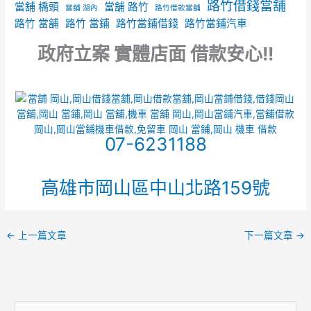
路竹借錢當舖
當舖 橋頭
當舖 路竹
當舖 湖內
路竹借款當舖
路竹 當舖
路竹 當鋪
路竹當鋪借錢
路竹當鋪汽車
政府立案 實體店面 借款安心!!
07-6231188
高雄市岡山區中山北路159號
←
上一篇文章
下一篇文章
→