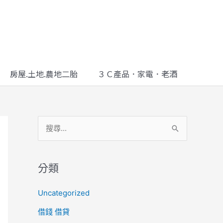
房屋.土地.農地二胎
３Ｃ產品．家電．老酒
搜
尋
關
分類
鍵
Uncategorized
字
借錢 借貸
: