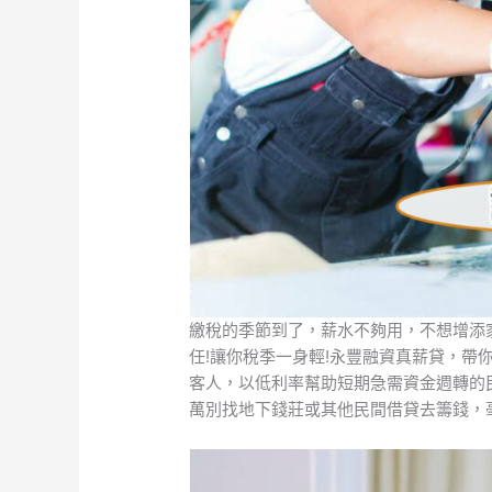
繳稅的季節到了，薪水不夠用，不想增添
任!讓你稅季一身輕!永豐融資真薪貸，帶
客人，以低利率幫助短期急需資金週轉的
萬別找地下錢莊或其他民間借貸去籌錢，