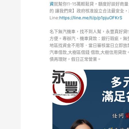
資
就幫你!1-15萬輕鬆貸，額度好談好
的 讓我們來】政府核准設立合法最安全
Line:
https://line.me/ti/p/p1pjuOFKrS
名下無汽機車，找不到人幫，永豐真好貸!
方便。專辦汽、機車貸款：銀行瑕疵，無勞
地區找資金不用等．當日審核當日立即放
汽車借款,大樹區借錢 借款,大樹信用貸
債再理財，假日正常營業。