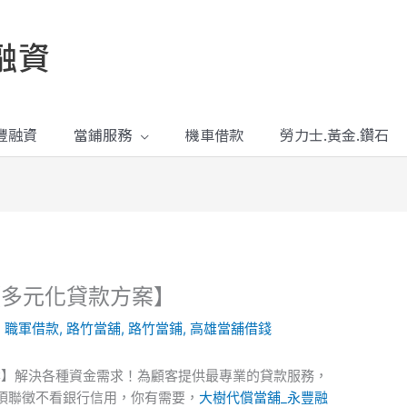
融資
豐融資
當鋪服務
機車借款
勞力士.黃金.鑽石
【多元化貸款方案】
,
職軍借款
,
路竹當舖
,
路竹當鋪
,
高雄當舖借錢
案】解決各種資金需求！為顧客提供最專業的貸款服務，
須聯徵不看銀行信用，你有需要，
大樹代償當舖_永豐融