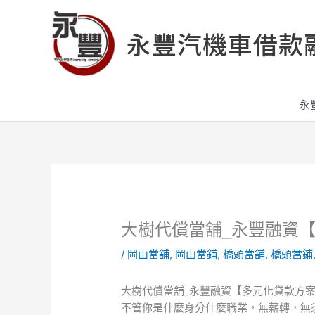
跳
至
永豐汽機車借款
主
要
內
容
永
大樹代償當舖_永豐融資
/
岡山當舖
,
岡山當鋪
,
橋頭當舖
,
橋頭當鋪
大樹代償當舖_永豐融資【多元化貸款方
不管你是什麼身分什麼職業，無薪轉，無