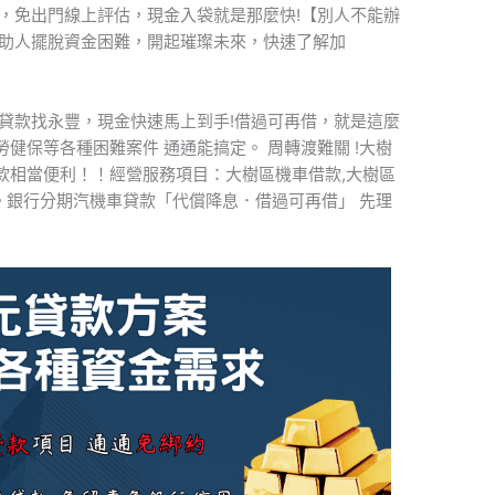
商量，免出門線上評估，現金入袋就是那麼快!【別人不能辦
，助人擺脫資金困難，開起璀璨未來，快速了解加
貸款找永豐，現金快速馬上到手!借過可再借，就是這麼
健保等各種困難案件 通通能搞定。 周轉渡難關 !大樹
款相當便利！！經營服務項目：大樹區機車借款,大樹區
款。銀行分期汽機車貸款「代償降息．借過可再借」 先理