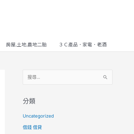
房屋.土地.農地二胎
３Ｃ產品．家電．老酒
搜
尋
關
分類
鍵
Uncategorized
字
借錢 借貸
: