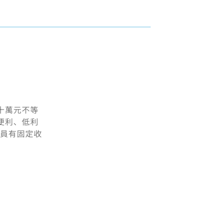
十萬元不等
便利、低利
業員有固定收