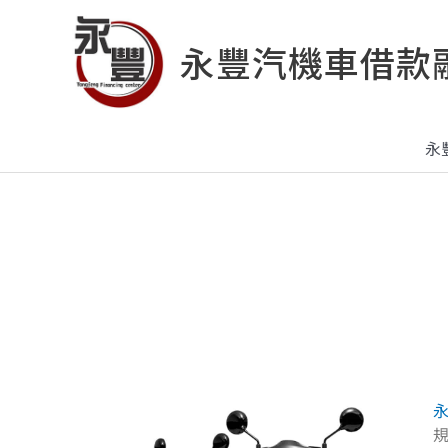
跳
至
永豐汽機車借款
主
要
內
容
永