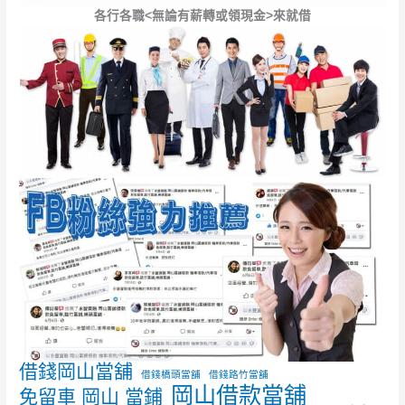
各行各職<無論有薪轉或領現金>來就借
借錢岡山當舖
借錢橋頭當舖
借錢路竹當舖
岡山借款當舖
免留車 岡山 當鋪