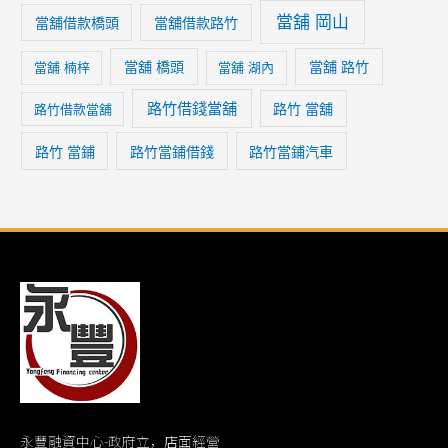
當舖 岡山
當舖借款橋頭
當舖借款路竹
當舖 橋頭
當舖 路竹
當舖 楠梓
當舖 湖內
路竹借錢當舖
路竹 當舖
路竹借款當舖
路竹 當鋪
路竹當鋪借錢
路竹當鋪汽車
永豐融資中心-政府立，店面經營