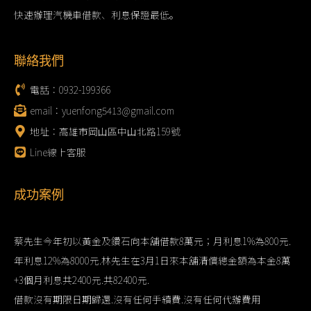
快速辦理汽機車借款、利息保證最低。
聯絡我們
電話：0932-199366
email：yuenfong5413@gmail.com
地址：高雄市岡山區中山北路159號
Line線上客服
成功案例
蔡先生今年初以黃金及鑽石向本舖借款8萬元；月利息1%為800元.
年利息12%為8000元.林先生在3月1日來本舖清償總金額為本金8萬
+3個月利息共2400元.共82400元.
借款沒有期限日期歸還.沒有任何手續費.沒有任何代辦費用