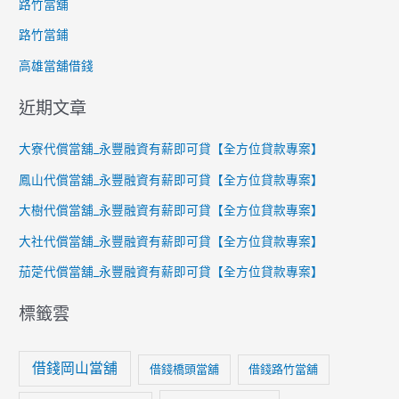
路竹當舖
路竹當鋪
高雄當舖借錢
近期文章
大寮代償當舖_永豐融資有薪即可貸【全方位貸款專案】
鳳山代償當舖_永豐融資有薪即可貸【全方位貸款專案】
大樹代償當舖_永豐融資有薪即可貸【全方位貸款專案】
大社代償當舖_永豐融資有薪即可貸【全方位貸款專案】
茄萣代償當舖_永豐融資有薪即可貸【全方位貸款專案】
標籤雲
借錢岡山當舖
借錢橋頭當舖
借錢路竹當舖