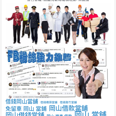
借錢岡山當舖
借錢橋頭當舖
借錢路竹當舖
岡山借款當舖
免留車 岡山 當鋪
岡山 當舖
岡山借錢當舖