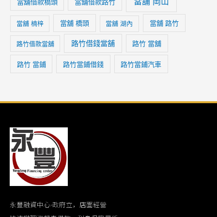
當舖 岡山
當舖借款橋頭
當舖借款路竹
當舖 橋頭
當舖 路竹
當舖 楠梓
當舖 湖內
路竹借錢當舖
路竹 當舖
路竹借款當舖
路竹 當鋪
路竹當鋪借錢
路竹當鋪汽車
永豐融資中心-政府立，店面經營