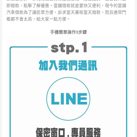
即撥款，點擊了解優惠。當舖借款就是要快又便利，現今的當鋪
汽車借款為了讓民眾方便，訴求當天審核當天撥款，而且通常門
檻都不會太高，給大家一點方便。
手機簡單操作3步驟