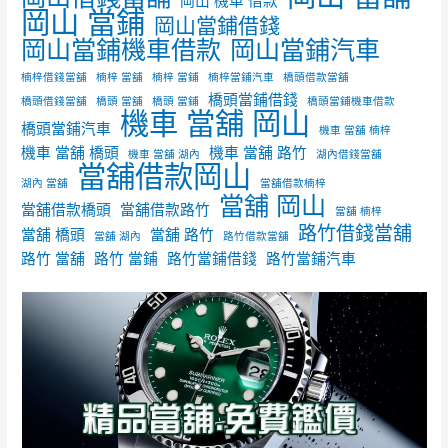
岡山 機車 借款
岡山 當鋪
岡山當鋪借錢
岡山當鋪機車借款
岡山當鋪汽車
楠梓借錢當舖
楠梓 當舖
楠梓 當鋪
楠梓當鋪汽車
橋頭借款當舖
橋頭當鋪借錢
橋頭借錢當舖
橋頭 當舖
橋頭 當鋪
橋頭當鋪機車借款
機車 當舖 岡山
橋頭當鋪汽車
機車 當舖 楠梓
機車 當舖 橋頭
機車 當舖 路竹
機車 當舖 湖內
湖內借錢當舖
當舖借款岡山
湖內 當舖
當舖借款楠梓
當舖 岡山
當舖借款橋頭
當舖借款路竹
當舖 楠梓
路竹借錢當舖
當舖 橋頭
當舖 路竹
當舖 湖內
路竹借款當舖
路竹 當舖
路竹 當鋪
路竹當鋪借錢
路竹當鋪汽車