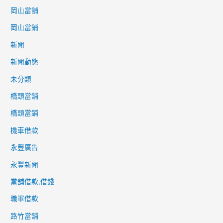
岡山當舖
岡山當鋪
新聞
新聞動態
未分類
橋頭當舖
橋頭當鋪
機車借款
永豐廣告
永豐新聞
當舖借款,借錢
職軍借款
路竹當舖