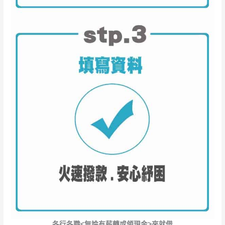
各行各職<無論有薪轉或領現金>來就借