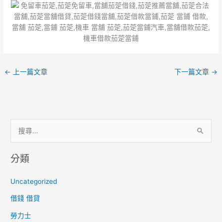
←
上一篇文章
下一篇文章
→
搜
尋
分類
關
鍵
Uncategorized
字
借錢 借貸
:
勞力士