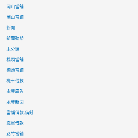
岡山當舖
岡山當鋪
新聞
新聞動態
未分類
橋頭當舖
橋頭當鋪
機車借款
永豐廣告
永豐新聞
當舖借款,借錢
職軍借款
路竹當舖