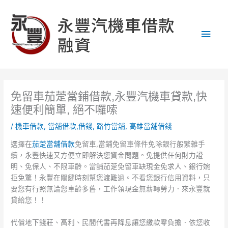
跳
主
至
永豐汽機車借款
主
要
融資
要
內
選
容
單
免留車茄萣當鋪借款,永豐汽機車貸款,快
速便利簡單, 絕不囉嗦
/
機車借款
,
當舖借款,借錢
,
路竹當舖
,
高雄當舖借錢
選擇在
茄萣當舖借款
免留車,當鋪免留車條件免除銀行般繁雜手
續，永豐快速又方便立即解決您資金問題。免提供任何財力證
明、免保人、不限車齡。當舖茄萣免留車缺現金免求人、銀行婉
拒免驚！永豐在關鍵時刻幫您渡難過。不看您銀行信用資料，只
要您有行照無論您車齡多舊，工作領現金無薪轉勞力．來永豐就
貸給您！！
代償地下錢莊、高利、民間代書再降息讓您繳款零負擔．依您收