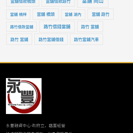
當舖 岡山
當舖借款橋頭
當舖借款路竹
當舖 橋頭
當舖 路竹
當舖 楠梓
當舖 湖內
路竹借錢當舖
路竹 當舖
路竹借款當舖
路竹 當鋪
路竹當鋪借錢
路竹當鋪汽車
永豐融資中心-政府立，店面經營