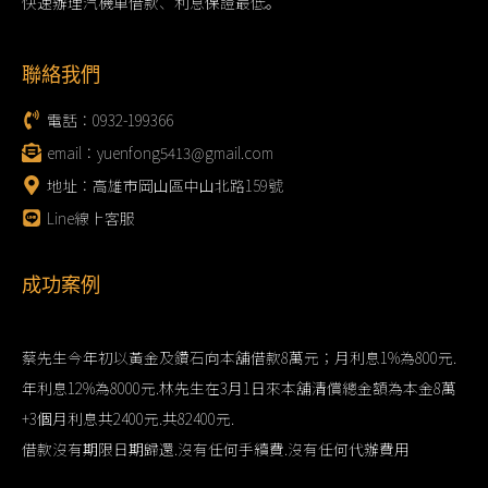
快速辦理汽機車借款、利息保證最低。
聯絡我們
電話：0932-199366
email：yuenfong5413@gmail.com
地址：高雄市岡山區中山北路159號
Line線上客服
成功案例
蔡先生今年初以黃金及鑽石向本舖借款8萬元；月利息1%為800元.
年利息12%為8000元.林先生在3月1日來本舖清償總金額為本金8萬
+3個月利息共2400元.共82400元.
借款沒有期限日期歸還.沒有任何手續費.沒有任何代辦費用