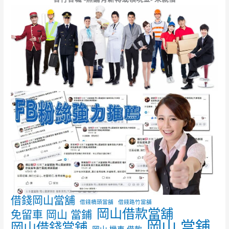
借錢岡山當舖
借錢橋頭當舖
借錢路竹當舖
岡山借款當舖
免留車 岡山 當鋪
岡山 當舖
岡山借錢當舖