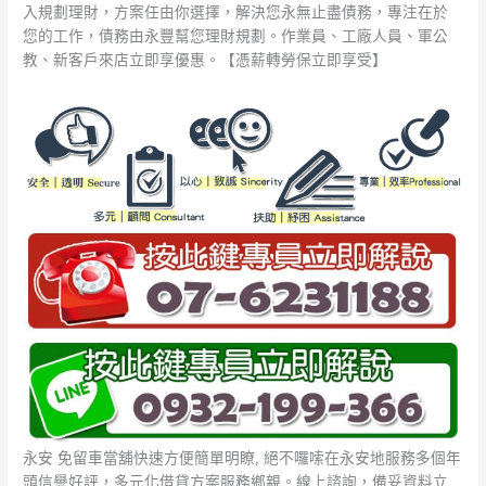
入規劃理財，方案任由你選擇，解決您永無止盡債務，專注在於
您的工作，債務由永豐幫您理財規劃。作業員、工廠人員、軍公
教、新客戶來店立即享優惠。【憑薪轉勞保立即享受】
永安 免留車當舖快速方便簡單明瞭, 絕不囉嗦在永安地服務多個年
頭信譽好評，多元化借貸方案服務鄉親。線上諮詢，備妥資料立