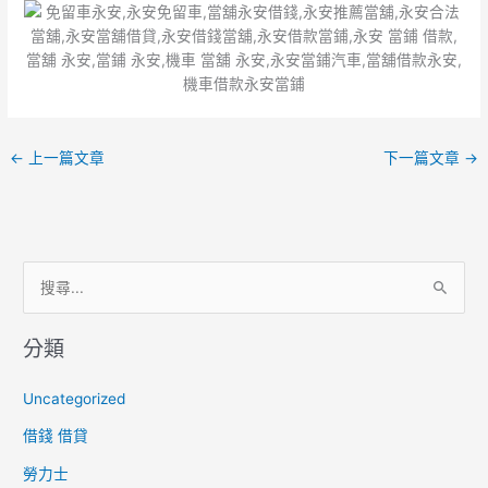
←
上一篇文章
下一篇文章
→
搜
尋
分類
關
鍵
Uncategorized
字
借錢 借貸
:
勞力士