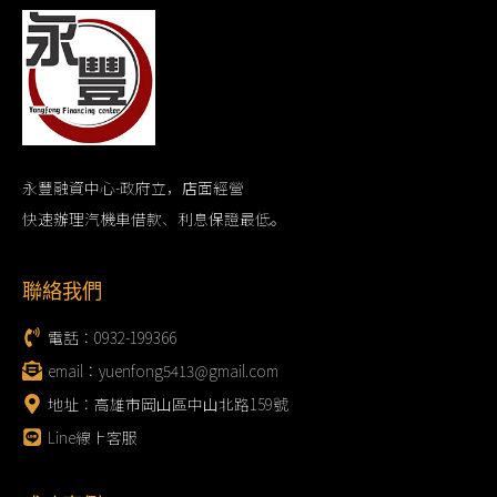
永豐融資中心-政府立，店面經營
快速辦理汽機車借款、利息保證最低。
聯絡我們
電話：0932-199366
email：yuenfong5413@gmail.com
地址：高雄市岡山區中山北路159號
Line線上客服