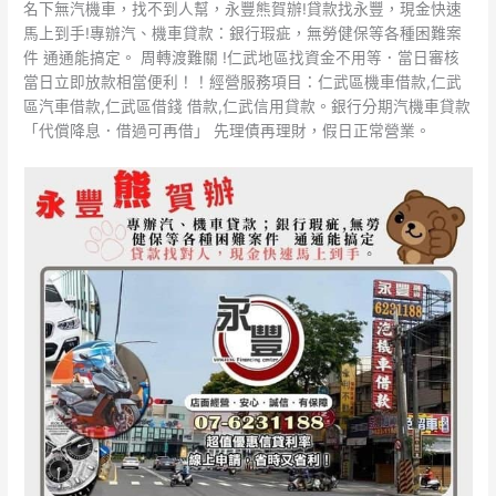
名下無汽機車，找不到人幫，永豐熊賀辦!貸款找永豐，現金快速
馬上到手!專辦汽、機車貸款：銀行瑕疵，無勞健保等各種困難案
件 通通能搞定。 周轉渡難關 !仁武地區找資金不用等．當日審核
當日立即放款相當便利！！經營服務項目：仁武區機車借款,仁武
區汽車借款,仁武區借錢 借款,仁武信用貸款。銀行分期汽機車貸款
「代償降息．借過可再借」 先理債再理財，假日正常營業。