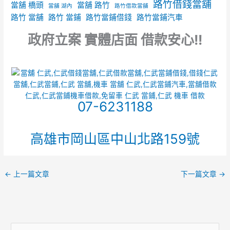
路竹借錢當舖
當舖 橋頭
當舖 路竹
當舖 湖內
路竹借款當舖
路竹 當舖
路竹 當鋪
路竹當鋪借錢
路竹當鋪汽車
政府立案 實體店面 借款安心!!
07-6231188
高雄市岡山區中山北路159號
←
上一篇文章
下一篇文章
→