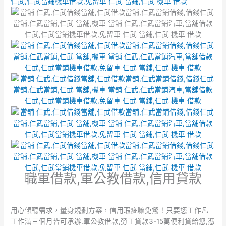
職軍借款,軍公教借款,信用貸款
用心傾聽需求，量身規劃方案，信用瑕疵嘛免驚！只要您工作凡
工作滿三個月皆可承辦.軍公教借款,勞工貸款3-15萬便利貸給您,憑