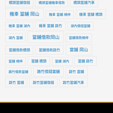
橋頭當鋪借錢
橋頭當鋪汽車
橋頭當鋪機車借款
機車 當舖 岡山
機車 當舖 橋頭
機車 當舖 楠梓
機車 當舖 路竹
機車 當舖 湖內
湖內借錢當舖
當舖借款岡山
湖內 當舖
當舖借款楠梓
當舖 岡山
當舖借款橋頭
當舖借款路竹
當舖 橋頭
當舖 路竹
當舖 楠梓
當舖 湖內
路竹借錢當舖
路竹 當舖
路竹借款當舖
路竹 當鋪
路竹當鋪借錢
路竹當鋪汽車