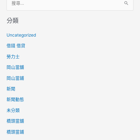
搜
尋
分類
關
鍵
Uncategorized
字
借錢 借貸
:
勞力士
岡山當舖
岡山當鋪
新聞
新聞動態
未分類
橋頭當舖
橋頭當鋪