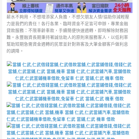
薪水不夠用，不想增添家人負擔，不想欠朋友人情!協助你減輕壓
力是我們的責任！各行各業、臨時資金不足皆可申辦，專業金融
貸款服務：不限車齡車款，手續簡便快速週轉，即時解除財務困
難。永豐融資長期秉持著誠信助人的原則來服務客人，以低利率
幫助短期急需資金週轉的民眾並針對熟客及大筆金額客戶做利息
的調降。