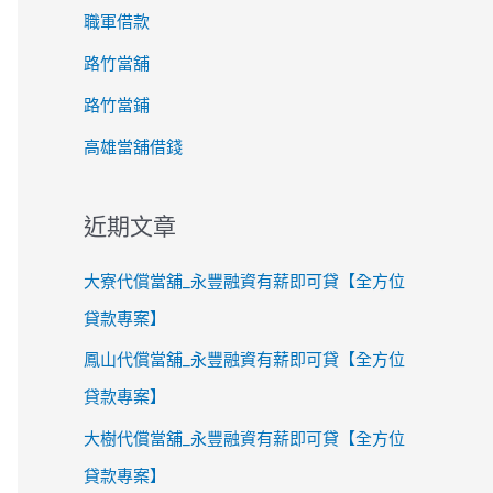
職軍借款
路竹當舖
路竹當鋪
高雄當舖借錢
近期文章
大寮代償當舖_永豐融資有薪即可貸【全方位
貸款專案】
鳳山代償當舖_永豐融資有薪即可貸【全方位
貸款專案】
大樹代償當舖_永豐融資有薪即可貸【全方位
貸款專案】