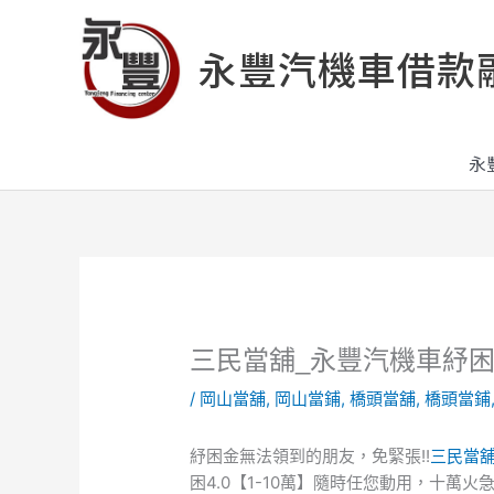
跳
至
永豐汽機車借款
主
要
內
容
永
三民當舖_永豐汽機車紓困
/
岡山當舖
,
岡山當鋪
,
橋頭當舖
,
橋頭當鋪
紓困金無法領到的朋友，免緊張!!
三民當舖
困4.0【1-10萬】隨時任您動用，十萬火急