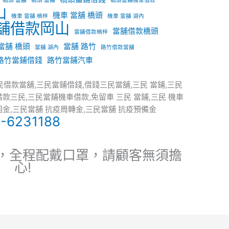
橋頭 當舖
橋頭 當鋪
橋頭當鋪機車借款
山
機車 當舖 橋頭
機車 當舖 楠梓
機車 當舖 湖內
舖借款岡山
當舖借款橋頭
當舖借款楠梓
當舖 橋頭
當舖 路竹
當舖 湖內
路竹借款當舖
路竹當鋪借錢
路竹當鋪汽車
-6231188
，全程配戴口罩，請顧客無須擔
心!