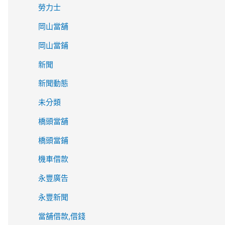
勞力士
岡山當舖
岡山當鋪
新聞
新聞動態
未分類
橋頭當舖
橋頭當鋪
機車借款
永豐廣告
永豐新聞
當舖借款,借錢